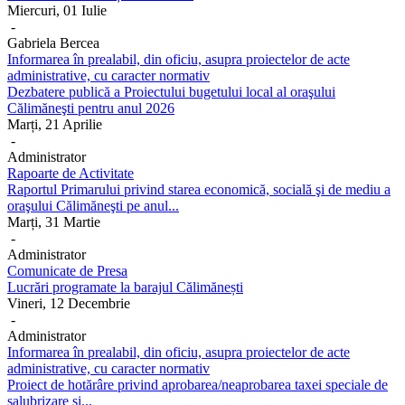
Miercuri, 01 Iulie
-
Gabriela Bercea
Informarea în prealabil, din oficiu, asupra proiectelor de acte
administrative, cu caracter normativ
Dezbatere publică a Proiectului bugetului local al oraşului
Călimăneşti pentru anul 2026
Marți, 21 Aprilie
-
Administrator
Rapoarte de Activitate
Raportul Primarului privind starea economică, socială şi de mediu a
oraşului Călimăneşti pe anul...
Marți, 31 Martie
-
Administrator
Comunicate de Presa
Lucrări programate la barajul Călimănești
Vineri, 12 Decembrie
-
Administrator
Informarea în prealabil, din oficiu, asupra proiectelor de acte
administrative, cu caracter normativ
Proiect de hotărâre privind aprobarea/neaprobarea taxei speciale de
salubrizare şi...