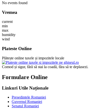
No events found
Vremea
current
min
max
humidity
wind
Plateste Online
Plătește online taxele și impozitele locale
Comod și sigur, fără să stai la coadă, făra să te deplasezi.
Formulare Online
Linkuri Utile Naționale
Presedintele Romaniei
Guvernul Romaniei
Senatul Romaniei