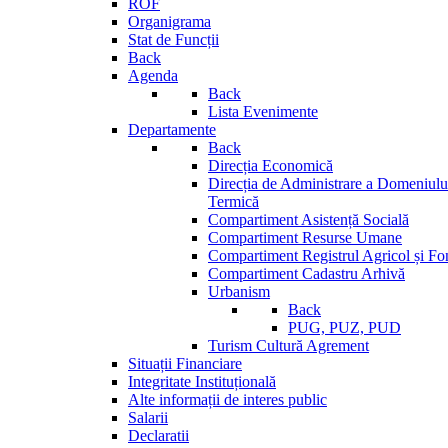
ROF
Organigrama
Stat de Funcții
Back
Agenda
Back
Lista Evenimente
Departamente
Back
Direcția Economică
Direcția de Administrare a Domeniului
Termică
Compartiment Asistență Socială
Compartiment Resurse Umane
Compartiment Registrul Agricol și Fo
Compartiment Cadastru Arhivă
Urbanism
Back
PUG, PUZ, PUD
Turism Cultură Agrement
Situații Financiare
Integritate Instituțională
Alte informații de interes public
Salarii
Declaratii