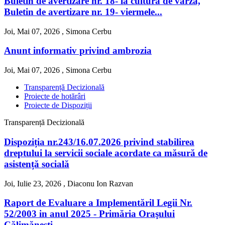
Buletin de avertizare nr. 18- la cultura de varza,
Buletin de avertizare nr. 19- viermele...
Joi, Mai 07, 2026 ,
Simona Cerbu
Anunt informativ privind ambrozia
Joi, Mai 07, 2026 ,
Simona Cerbu
Transparență Decizională
Proiecte de hotărâri
Proiecte de Dispoziții
Transparență Decizională
Dispoziția nr.243/16.07.2026 privind stabilirea
dreptului la servicii sociale acordate ca măsură de
asistență socială
Joi, Iulie 23, 2026 ,
Diaconu Ion Razvan
Raport de Evaluare a Implementăril Legii Nr.
52/2003 in anul 2025 - Primăria Oraşului
Călimăneşti