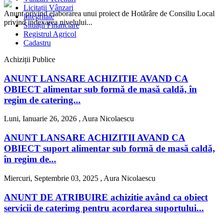
Licitații Vânzari
Anunt privind elaborarea unui proiect de Hotărâre de Consiliu Local
Integritate
privind indexarea nivelului...
Situații Financiare
Registrul Agricol
Cadastru
Achiziții Publice
ANUNT LANSARE ACHIZITIE AVAND CA
OBIECT alimentar sub formă de masă caldă, în
regim de catering...
Luni, Ianuarie 26, 2026 ,
Aura Nicolaescu
ANUNT LANSARE ACHIZITII AVAND CA
OBIECT suport alimentar sub formă de masă caldă,
în regim de...
Miercuri, Septembrie 03, 2025 ,
Aura Nicolaescu
ANUNT DE ATRIBUIRE achizitie având ca obiect
servicii de caterimg pentru acordarea suportului...