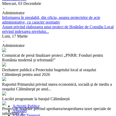
Miercuri, 03 Decembrie
-
Administrator
Informarea în prealabil, din oficiu, asupra proiectelor de acte
administrative, cu caracter normativ
Anunt privind elaborarea unui proiect de Hotărâre de Consiliu Local
privind indexarea nivelului...
Luni, 17 Martie
-
Administrator
Comunicat de presă finalizare proiect „PNRR: Fonduri pentru
România modernă și reformată!”
Dezbatere publică a Proiectului bugetului local al oraşului
Călimăneşti pentru anul 2026
Raportul Primarului privind starea economică, socială şi de mediu a
oraşului Călimăneşti pe anul...
Lucrări programate la barajul Călimănești
Achiziții Publice
Proiect de hotărâre privind aprobarea/neaprobarea taxei speciale de
Angajări
salubrizare şi...
Vânzări Terenuri