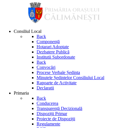
Consiliul Local
Back
Componență
Hotarari Adoptate
Dezbatere Publică
Institutii Subordonate
Back
Convocări
Procese Verbale Ședinta
Minutele Ședintelor Consiliului Local
Rapoarte de Activitate
Declaratii
Primaria
Back
Conducerea
Transparență Decizională
Dispoziții Primar
Proiecte de Dispoziții
Regulamente