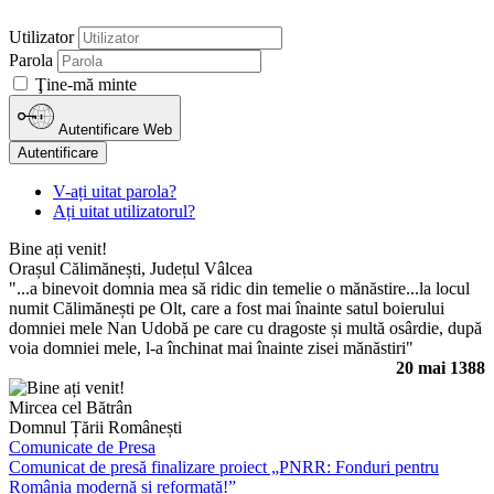
Utilizator
Parola
Ţine-mă minte
Autentificare Web
Autentificare
V-ați uitat parola?
Ați uitat utilizatorul?
Bine ați venit!
Orașul Călimănești, Județul Vâlcea
"...a binevoit domnia mea să ridic din temelie o mănăstire...la locul
numit Călimănești pe Olt, care a fost mai înainte satul boierului
domniei mele Nan Udobă pe care cu dragoste și multă osârdie, după
voia domniei mele, l-a închinat mai înainte zisei mănăstiri"
20 mai 1388
Mircea cel Bătrân
Domnul Țării Românești
Comunicate de Presa
Comunicat de presă finalizare proiect „PNRR: Fonduri pentru
România modernă și reformată!”