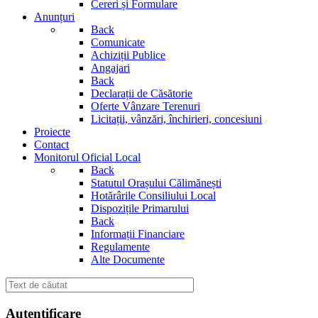
Cereri și Formulare
Anunțuri
Back
Comunicate
Achiziții Publice
Angajari
Back
Declarații de Căsătorie
Oferte Vânzare Terenuri
Licitații, vânzări, închirieri, concesiuni
Proiecte
Contact
Monitorul Oficial Local
Back
Statutul Orașului Călimănești
Hotărârile Consiliului Local
Dispozițile Primarului
Back
Informații Financiare
Regulamente
Alte Documente
Autentificare