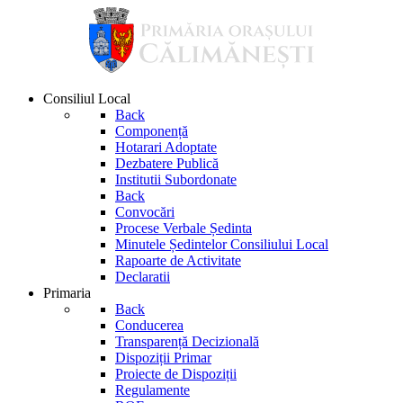
Consiliul Local
Back
Componență
Hotarari Adoptate
Dezbatere Publică
Institutii Subordonate
Back
Convocări
Procese Verbale Ședinta
Minutele Ședintelor Consiliului Local
Rapoarte de Activitate
Declaratii
Primaria
Back
Conducerea
Transparență Decizională
Dispoziții Primar
Proiecte de Dispoziții
Regulamente