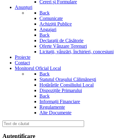
Cereri și Formulare
Anunțuri
Back
Comunicate
Achiziții Publice
Angajari
Back
Declarații de Căsătorie
Oferte Vânzare Terenuri
Licitații, vânzări, închirieri, concesiuni
Proiecte
Contact
Monitorul Oficial Local
Back
Statutul Orașului Călimănești
Hotărârile Consiliului Local
Dispozițile Primarului
Back
Informații Financiare
Regulamente
Alte Documente
Autentificare