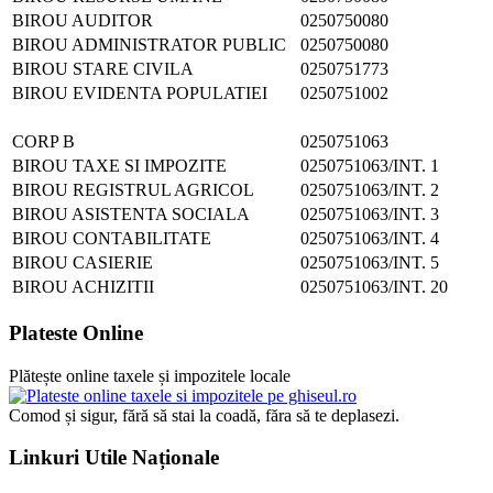
BIROU AUDITOR
0250750080
BIROU ADMINISTRATOR PUBLIC
0250750080
BIROU STARE CIVILA
0250751773
BIROU EVIDENTA POPULATIEI
0250751002
CORP B
0250751063
BIROU TAXE SI IMPOZITE
0250751063/INT. 1
BIROU REGISTRUL AGRICOL
0250751063/INT. 2
BIROU ASISTENTA SOCIALA
0250751063/INT. 3
BIROU CONTABILITATE
0250751063/INT. 4
BIROU CASIERIE
0250751063/INT. 5
BIROU ACHIZITII
0250751063/INT. 20
Plateste Online
Plătește online taxele și impozitele locale
Comod și sigur, fără să stai la coadă, făra să te deplasezi.
Linkuri Utile Naționale