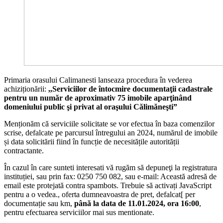
Primaria orasului Calimanesti lanseaza procedura în vederea
achiziționării:
,,Serviciilor
de întocmire documentaţii cadastrale
pentru un număr de aproximativ 75 imobile aparţinând
domeniului public şi privat al oraşului Călimăneşti
”
Menționăm că serviciile solicitate se vor efectua în baza comenzilor
scrise, defalcate pe parcursul întregului an 2024, numărul de imobile
și data solicitării fiind în funcție de necesitățile autorității
contractante.
În cazul în care sunteti interesati vă rugăm să depuneţi la registratura
instituției, sau prin fax: 0250 750 082, sau e-mail:
Această adresă de
email este protejată contra spambots. Trebuie să activați JavaScript
pentru a o vedea.
, oferta dumneavoastra de pret, defalcat[ per
documentație sau km,
până la data de 11.01.2024, ora 16:00
,
pentru efectuarea serviciilor mai sus mentionate.