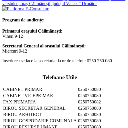
vârstnice, oraș Călimănești, județul Vâlcea”
Următor
Program de audiențe:
Primarul orașului Călimănești:
Vineri 9-12
Secretarul General al orașului Călimănești:
Miercuri 9-12
Inscrierea se face la secretariat la nr de telefon: 0250 750 080
Telefoane Utile
CABINET PRIMAR
0250750080
CABINET VICEPRIMAR
0250750080
FAX PRIMARIA
0250750082
BIROU SECRETAR GENERAL
0250750080
BIROU ARHITECT
0250750080
BIROU GOSPODARIE COMUNALA
0250750080
BIROU RESURSE UMANE
0250750080