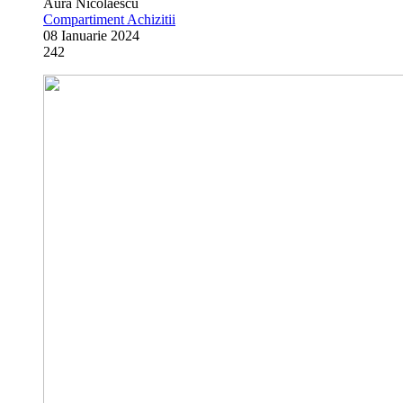
Aura Nicolaescu
Compartiment Achizitii
08 Ianuarie 2024
242