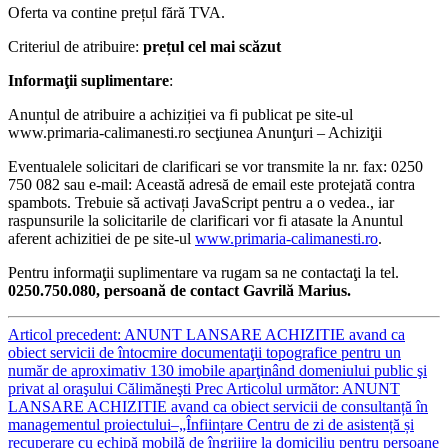
Oferta va contine prețul fără TVA.
Criteriul de atribuire:
prețul cel mai scăzut
Informaţii suplimentare
:
Anunțul de atribuire a achiziției va fi publicat pe site-ul
www.primaria-calimanesti.ro secţiunea Anunţuri – Achiziţii
Eventualele solicitari de clarificari se vor transmite la nr. fax: 0250
750 082 sau e-mail:
Această adresă de email este protejată contra
spambots. Trebuie să activați JavaScript pentru a o vedea.
, iar
raspunsurile la solicitarile de clarificari vor fi atasate la Anuntul
aferent achizitiei de pe site-ul
www.primaria-calimanesti.ro
.
Pentru informaţii suplimentare va rugam sa ne contactaţi la tel.
0250.750.080, persoană de contact Gavrilă Marius.
Articol precedent: ANUNT LANSARE ACHIZITIE avand ca
obiect servicii de întocmire documentaţii topografice pentru un
număr de aproximativ 130 imobile aparţinând domeniului public şi
privat al oraşului Călimăneşti
Prec
Articolul următor: ANUNT
LANSARE ACHIZITIE avand ca obiect servicii de consultanță în
managementul proiectului–„Înființare Centru de zi de asistență și
recuperare cu echipă mobilă de îngrijire la domiciliu pentru persoane