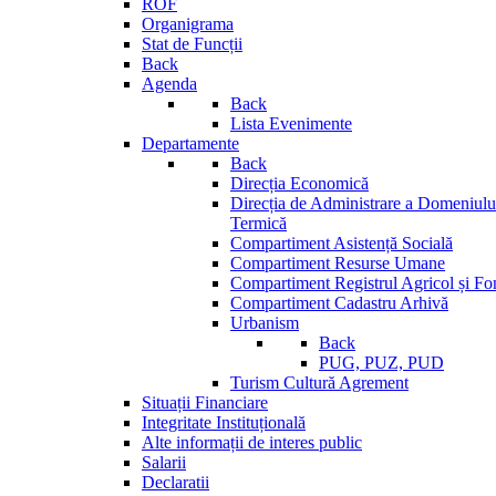
ROF
Organigrama
Stat de Funcții
Back
Agenda
Back
Lista Evenimente
Departamente
Back
Direcția Economică
Direcția de Administrare a Domeniului
Termică
Compartiment Asistență Socială
Compartiment Resurse Umane
Compartiment Registrul Agricol și Fo
Compartiment Cadastru Arhivă
Urbanism
Back
PUG, PUZ, PUD
Turism Cultură Agrement
Situații Financiare
Integritate Instituțională
Alte informații de interes public
Salarii
Declaratii