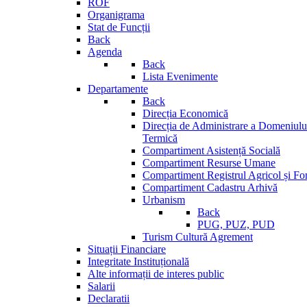
ROF
Organigrama
Stat de Funcții
Back
Agenda
Back
Lista Evenimente
Departamente
Back
Direcția Economică
Direcția de Administrare a Domeniului
Termică
Compartiment Asistență Socială
Compartiment Resurse Umane
Compartiment Registrul Agricol și Fo
Compartiment Cadastru Arhivă
Urbanism
Back
PUG, PUZ, PUD
Turism Cultură Agrement
Situații Financiare
Integritate Instituțională
Alte informații de interes public
Salarii
Declaratii