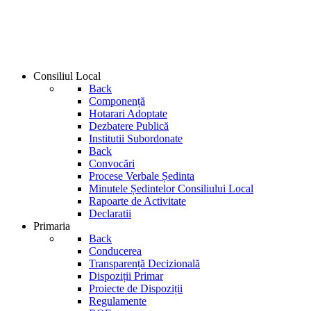
Consiliul Local
Back
Componență
Hotarari Adoptate
Dezbatere Publică
Institutii Subordonate
Back
Convocări
Procese Verbale Ședinta
Minutele Ședintelor Consiliului Local
Rapoarte de Activitate
Declaratii
Primaria
Back
Conducerea
Transparență Decizională
Dispoziții Primar
Proiecte de Dispoziții
Regulamente