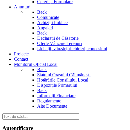
Cereri și Formulare
Anunțuri
Back
Comunicate
Achiziții Publice
Angajari
Back
Declarații de Căsătorie
Oferte Vânzare Terenuri
Licitații, vânzări, închirieri, concesiuni
Proiecte
Contact
Monitorul Oficial Local
Back
Statutul Orașului Călimănești
Hotărârile Consiliului Local
Dispozițile Primarului
Back
Informații Financiare
Regulamente
Alte Documente
Autentificare