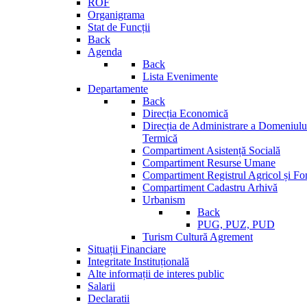
ROF
Organigrama
Stat de Funcții
Back
Agenda
Back
Lista Evenimente
Departamente
Back
Direcția Economică
Direcția de Administrare a Domeniului
Termică
Compartiment Asistență Socială
Compartiment Resurse Umane
Compartiment Registrul Agricol și Fo
Compartiment Cadastru Arhivă
Urbanism
Back
PUG, PUZ, PUD
Turism Cultură Agrement
Situații Financiare
Integritate Instituțională
Alte informații de interes public
Salarii
Declaratii