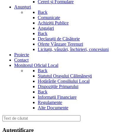
Cereri și Formulare
Anunțuri
Back
Comunicate
Achiziții Publice
Angajari
Back
Declarații de Căsătorie
Oferte Vânzare Terenuri
Licitații, vânzări, închirieri, concesiuni
Proiecte
Contact
Monitorul Oficial Local
Back
Statutul Orașului Călimănești
Hotărârile Consiliului Local
Dispozițile Primarului
Back
Informații Financiare
Regulamente
Alte Documente
Autentificare