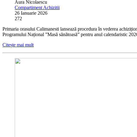
Aura Nicolaescu
Compartiment Achizitii
26 Ianuarie 2026
272
Primaria orasului Calimanesti lansează procedura în vederea achiziționă
Programului Național ”Masă sănătoasă” pentru anul calendaristic 2026. S
Citește mai mult