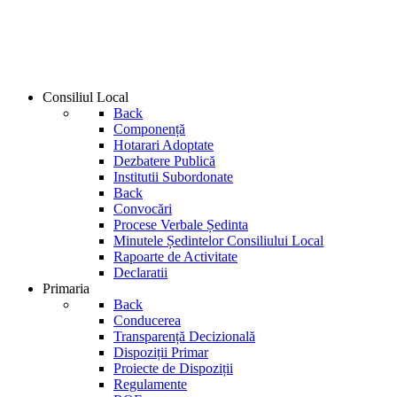
Consiliul Local
Back
Componență
Hotarari Adoptate
Dezbatere Publică
Institutii Subordonate
Back
Convocări
Procese Verbale Ședinta
Minutele Ședintelor Consiliului Local
Rapoarte de Activitate
Declaratii
Primaria
Back
Conducerea
Transparență Decizională
Dispoziții Primar
Proiecte de Dispoziții
Regulamente