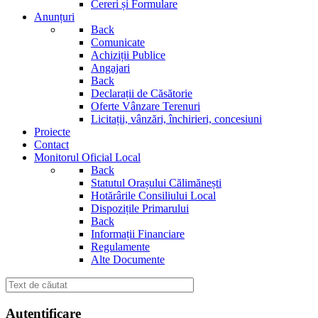
Cereri și Formulare
Anunțuri
Back
Comunicate
Achiziții Publice
Angajari
Back
Declarații de Căsătorie
Oferte Vânzare Terenuri
Licitații, vânzări, închirieri, concesiuni
Proiecte
Contact
Monitorul Oficial Local
Back
Statutul Orașului Călimănești
Hotărârile Consiliului Local
Dispozițile Primarului
Back
Informații Financiare
Regulamente
Alte Documente
Autentificare