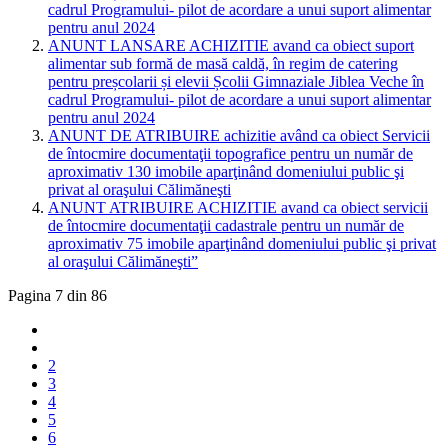
cadrul Programului- pilot de acordare a unui suport alimentar
pentru anul 2024
ANUNT LANSARE ACHIZITIE avand ca obiect suport
alimentar sub formă de masă caldă, în regim de catering
pentru preșcolarii și elevii Școlii Gimnaziale Jiblea Veche în
cadrul Programului- pilot de acordare a unui suport alimentar
pentru anul 2024
ANUNT DE ATRIBUIRE achizitie având ca obiect Servicii
de întocmire documentaţii topografice pentru un număr de
aproximativ 130 imobile aparţinând domeniului public şi
privat al oraşului Călimăneşti
ANUNT ATRIBUIRE ACHIZITIE avand ca obiect servicii
de întocmire documentaţii cadastrale pentru un număr de
aproximativ 75 imobile aparţinând domeniului public şi privat
al oraşului Călimăneşti”
Pagina 7 din 86
2
3
4
5
6