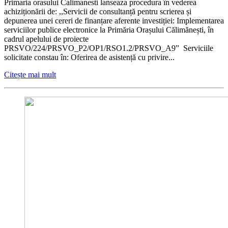
Primaria orasului Calimanesti lanseaza procedura în vederea
achiziționării de: ,,Servicii de consultanță pentru scrierea și
depunerea unei cereri de finanțare aferente investiției: Implementarea
serviciilor publice electronice la Primăria Orașului Călimănești, în
cadrul apelului de proiecte
PRSVO/224/PRSVO_P2/OP1/RSO1.2/PRSVO_A9” Serviciile
solicitate constau în: Oferirea de asistență cu privire...
Citește mai mult