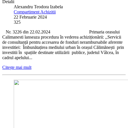
Detalii
Alexandru Teodora Izabela
Compartiment Achizitii
22 Februarie 2024
325
Nr. 3226 din 22.02.2024 Primaria orasului
Calimanesti lanseaza procedura în vederea achiziționării: ,,Servicii
de consultanță pentru accesarea de fonduri nerambursabile aferente
investitiei: Îmbunătațirea mediului urban în orașul Călimănești prin
investitii în spațiile destinate utilizării publice, judetul Vâlcea, în
cadrul apelului...
Citește mai mult