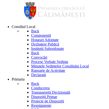
Consiliul Local
Back
Componență
Hotarari Adoptate
Dezbatere Publică
Institutii Subordonate
Back
Convocări
Procese Verbale Ședinta
Minutele Ședintelor Consiliului Local
Rapoarte de Activitate
Declaratii
Primaria
Back
Conducerea
Transparență Decizională
Dispoziții Primar
Proiecte de Dispoziții
Regulamente