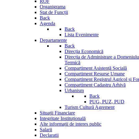
ROF
Organigrama
Stat de Funcții
Back
Agenda
Back
Lista Evenimente
Departamente
Back
Direcția Economică
Direcția de Administrare a Domeniului
Termică
Compartiment Asistență Socială
Compartiment Resurse Umane
Compartiment Registrul Agricol și Fo
Compartiment Cadastru Arhivă
Urbanism
Back
PUG, PUZ, PUD
Turism Cultură Agrement
Situații Financiare
Integritate Instituțională
Alte informații de interes public
Salarii
Declaratii