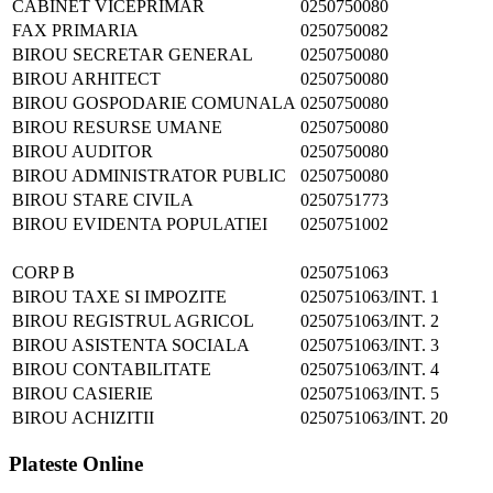
CABINET VICEPRIMAR
0250750080
FAX PRIMARIA
0250750082
BIROU SECRETAR GENERAL
0250750080
BIROU ARHITECT
0250750080
BIROU GOSPODARIE COMUNALA
0250750080
BIROU RESURSE UMANE
0250750080
BIROU AUDITOR
0250750080
BIROU ADMINISTRATOR PUBLIC
0250750080
BIROU STARE CIVILA
0250751773
BIROU EVIDENTA POPULATIEI
0250751002
CORP B
0250751063
BIROU TAXE SI IMPOZITE
0250751063/INT. 1
BIROU REGISTRUL AGRICOL
0250751063/INT. 2
BIROU ASISTENTA SOCIALA
0250751063/INT. 3
BIROU CONTABILITATE
0250751063/INT. 4
BIROU CASIERIE
0250751063/INT. 5
BIROU ACHIZITII
0250751063/INT. 20
Plateste Online