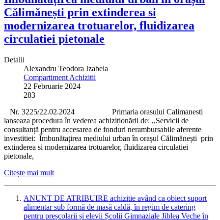
Călimănești prin extinderea si
modernizarea trotuarelor, fluidizarea
circulatiei pietonale
Detalii
Alexandru Teodora Izabela
Compartiment Achizitii
22 Februarie 2024
283
Nr. 3225/22.02.2024 Primaria orasului Calimanesti
lanseaza procedura în vederea achiziționării de: ,,Servicii de
consultanță pentru accesarea de fonduri nerambursabile aferente
investitiei: Îmbunătațirea mediului urban în orașul Călimănești prin
extinderea si modernizarea trotuarelor, fluidizarea circulatiei
pietonale,
Citește mai mult
ANUNT DE ATRIBUIRE achizitie având ca obiect suport
alimentar sub formă de masă caldă, în regim de catering
pentru preșcolarii și elevii Școlii Gimnaziale Jiblea Veche în