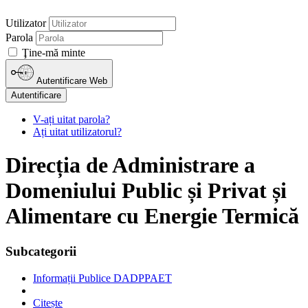
Utilizator
Parola
Ţine-mă minte
Autentificare Web
Autentificare
V-ați uitat parola?
Ați uitat utilizatorul?
Direcția de Administrare a
Domeniului Public și Privat și
Alimentare cu Energie Termică
Subcategorii
Informații Publice DADPPAET
Citește