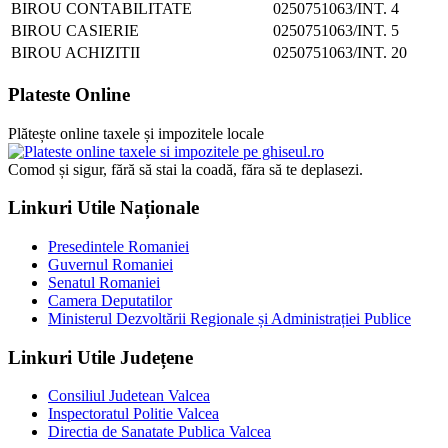
BIROU CONTABILITATE
0250751063/INT. 4
BIROU CASIERIE
0250751063/INT. 5
BIROU ACHIZITII
0250751063/INT. 20
Plateste Online
Plătește online taxele și impozitele locale
Comod și sigur, fără să stai la coadă, făra să te deplasezi.
Linkuri Utile Naționale
Presedintele Romaniei
Guvernul Romaniei
Senatul Romaniei
Camera Deputatilor
Ministerul Dezvoltării Regionale și Administrației Publice
Linkuri Utile Județene
Consiliul Judetean Valcea
Inspectoratul Politie Valcea
Directia de Sanatate Publica Valcea