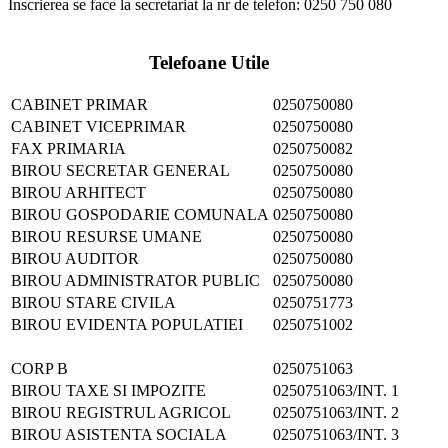
Inscrierea se face la secretariat la nr de telefon: 0250 750 080
Telefoane Utile
CABINET PRIMAR
0250750080
CABINET VICEPRIMAR
0250750080
FAX PRIMARIA
0250750082
BIROU SECRETAR GENERAL
0250750080
BIROU ARHITECT
0250750080
BIROU GOSPODARIE COMUNALA
0250750080
BIROU RESURSE UMANE
0250750080
BIROU AUDITOR
0250750080
BIROU ADMINISTRATOR PUBLIC
0250750080
BIROU STARE CIVILA
0250751773
BIROU EVIDENTA POPULATIEI
0250751002
CORP B
0250751063
BIROU TAXE SI IMPOZITE
0250751063/INT. 1
BIROU REGISTRUL AGRICOL
0250751063/INT. 2
BIROU ASISTENTA SOCIALA
0250751063/INT. 3