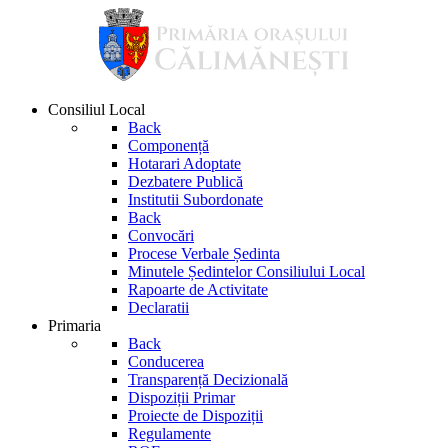
Consiliul Local
Back
Componență
Hotarari Adoptate
Dezbatere Publică
Institutii Subordonate
Back
Convocări
Procese Verbale Ședinta
Minutele Ședintelor Consiliului Local
Rapoarte de Activitate
Declaratii
Primaria
Back
Conducerea
Transparență Decizională
Dispoziții Primar
Proiecte de Dispoziții
Regulamente