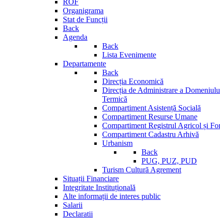
ROF
Organigrama
Stat de Funcții
Back
Agenda
Back
Lista Evenimente
Departamente
Back
Direcția Economică
Direcția de Administrare a Domeniului
Termică
Compartiment Asistență Socială
Compartiment Resurse Umane
Compartiment Registrul Agricol și Fo
Compartiment Cadastru Arhivă
Urbanism
Back
PUG, PUZ, PUD
Turism Cultură Agrement
Situații Financiare
Integritate Instituțională
Alte informații de interes public
Salarii
Declaratii