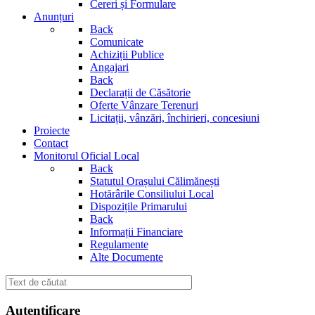
Cereri și Formulare
Anunțuri
Back
Comunicate
Achiziții Publice
Angajari
Back
Declarații de Căsătorie
Oferte Vânzare Terenuri
Licitații, vânzări, închirieri, concesiuni
Proiecte
Contact
Monitorul Oficial Local
Back
Statutul Orașului Călimănești
Hotărârile Consiliului Local
Dispozițile Primarului
Back
Informații Financiare
Regulamente
Alte Documente
Autentificare