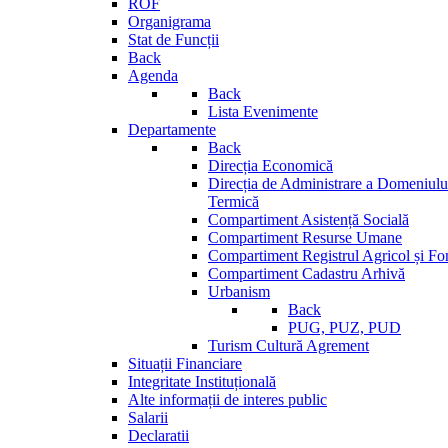
ROF
Organigrama
Stat de Funcții
Back
Agenda
Back
Lista Evenimente
Departamente
Back
Direcția Economică
Direcția de Administrare a Domeniului
Termică
Compartiment Asistență Socială
Compartiment Resurse Umane
Compartiment Registrul Agricol și Fo
Compartiment Cadastru Arhivă
Urbanism
Back
PUG, PUZ, PUD
Turism Cultură Agrement
Situații Financiare
Integritate Instituțională
Alte informații de interes public
Salarii
Declaratii