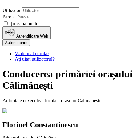
Utilizator
Parola
Ţine-mă minte
Autentificare Web
Autentificare
V-ați uitat parola?
Ați uitat utilizatorul?
Conducerea primăriei orașului
Călimănești
Autoritatea executivă locală a orașului Călimănești
Florinel Constantinescu
Primarul orașului Călimănești