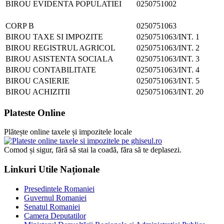
BIROU EVIDENTA POPULATIEI
0250751002
CORP B
0250751063
BIROU TAXE SI IMPOZITE
0250751063/INT. 1
BIROU REGISTRUL AGRICOL
0250751063/INT. 2
BIROU ASISTENTA SOCIALA
0250751063/INT. 3
BIROU CONTABILITATE
0250751063/INT. 4
BIROU CASIERIE
0250751063/INT. 5
BIROU ACHIZITII
0250751063/INT. 20
Plateste Online
Plătește online taxele și impozitele locale
Comod și sigur, fără să stai la coadă, făra să te deplasezi.
Linkuri Utile Naționale
Presedintele Romaniei
Guvernul Romaniei
Senatul Romaniei
Camera Deputatilor