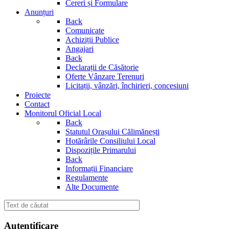
Cereri și Formulare
Anunțuri
Back
Comunicate
Achiziții Publice
Angajari
Back
Declarații de Căsătorie
Oferte Vânzare Terenuri
Licitații, vânzări, închirieri, concesiuni
Proiecte
Contact
Monitorul Oficial Local
Back
Statutul Orașului Călimănești
Hotărârile Consiliului Local
Dispozițile Primarului
Back
Informații Financiare
Regulamente
Alte Documente
Autentificare