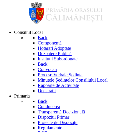
Consiliul Local
Back
Componență
Hotarari Adoptate
Dezbatere Publică
Institutii Subordonate
Back
Convocări
Procese Verbale Ședinta
Minutele Ședintelor Consiliului Local
Rapoarte de Activitate
Declaratii
Primaria
Back
Conducerea
Transparență Decizională
Dispoziții Primar
Proiecte de Dispoziții
Regulamente