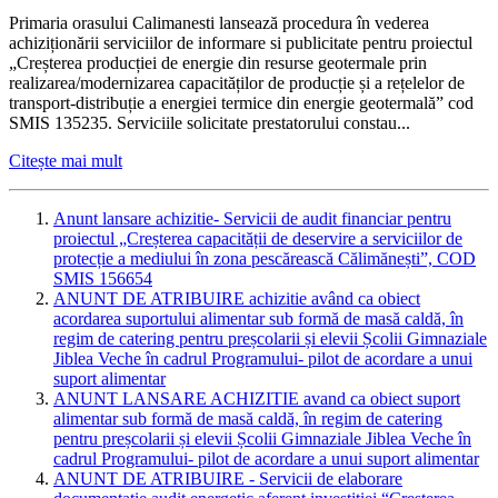
Primaria orasului Calimanesti lansează procedura în vederea
achiziționării serviciilor de informare si publicitate pentru proiectul
„Creșterea producției de energie din resurse geotermale prin
realizarea/modernizarea capacităților de producție și a rețelelor de
transport-distribuție a energiei termice din energie geotermală” cod
SMIS 135235. Serviciile solicitate prestatorului constau...
Citește mai mult
Anunt lansare achizitie- Servicii de audit financiar pentru
proiectul „Creșterea capacității de deservire a serviciilor de
protecție a mediului în zona pescărească Călimănești”, COD
SMIS 156654
ANUNT DE ATRIBUIRE achizitie având ca obiect
acordarea suportului alimentar sub formă de masă caldă, în
regim de catering pentru preșcolarii și elevii Școlii Gimnaziale
Jiblea Veche în cadrul Programului- pilot de acordare a unui
suport alimentar
ANUNT LANSARE ACHIZITIE avand ca obiect suport
alimentar sub formă de masă caldă, în regim de catering
pentru preșcolarii și elevii Școlii Gimnaziale Jiblea Veche în
cadrul Programului- pilot de acordare a unui suport alimentar
ANUNT DE ATRIBUIRE - Servicii de elaborare