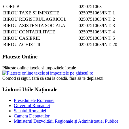
CORP B
0250751063
BIROU TAXE SI IMPOZITE
0250751063/INT. 1
BIROU REGISTRUL AGRICOL
0250751063/INT. 2
BIROU ASISTENTA SOCIALA
0250751063/INT. 3
BIROU CONTABILITATE
0250751063/INT. 4
BIROU CASIERIE
0250751063/INT. 5
BIROU ACHIZITII
0250751063/INT. 20
Plateste Online
Plătește online taxele și impozitele locale
Comod și sigur, fără să stai la coadă, făra să te deplasezi.
Linkuri Utile Naționale
Presedintele Romaniei
Guvernul Romaniei
Senatul Romaniei
Camera Deputatilor
Ministerul Dezvoltării Regionale și Administrației Publice