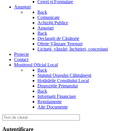
Cereri și Formulare
Anunțuri
Back
Comunicate
Achiziții Publice
Angajari
Back
Declarații de Căsătorie
Oferte Vânzare Terenuri
Licitații, vânzări, închirieri, concesiuni
Proiecte
Contact
Monitorul Oficial Local
Back
Statutul Orașului Călimănești
Hotărârile Consiliului Local
Dispozițile Primarului
Back
Informații Financiare
Regulamente
Alte Documente
Autentificare