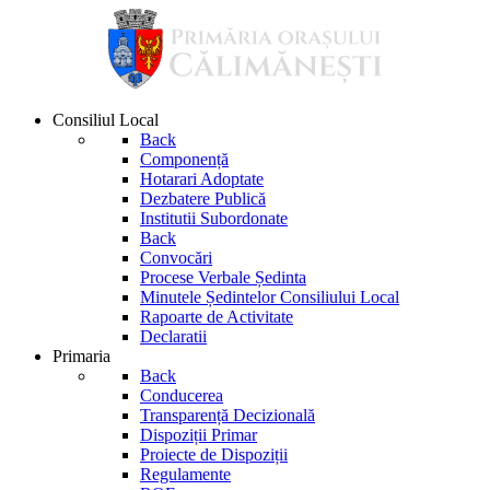
Consiliul Local
Back
Componență
Hotarari Adoptate
Dezbatere Publică
Institutii Subordonate
Back
Convocări
Procese Verbale Ședinta
Minutele Ședintelor Consiliului Local
Rapoarte de Activitate
Declaratii
Primaria
Back
Conducerea
Transparență Decizională
Dispoziții Primar
Proiecte de Dispoziții
Regulamente