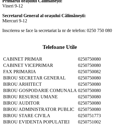
Primarul orașului Călimănești:
Vineri 9-12
Secretarul General al orașului Călimănești:
Miercuri 9-12
Inscrierea se face la secretariat la nr de telefon: 0250 750 080
Telefoane Utile
CABINET PRIMAR
0250750080
CABINET VICEPRIMAR
0250750080
FAX PRIMARIA
0250750082
BIROU SECRETAR GENERAL
0250750080
BIROU ARHITECT
0250750080
BIROU GOSPODARIE COMUNALA
0250750080
BIROU RESURSE UMANE
0250750080
BIROU AUDITOR
0250750080
BIROU ADMINISTRATOR PUBLIC
0250750080
BIROU STARE CIVILA
0250751773
BIROU EVIDENTA POPULATIEI
0250751002