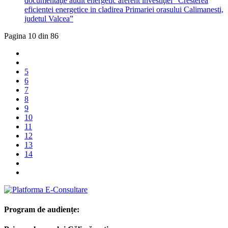
documentaţie audit energetic aferent investiţiei “Cresterea
eficientei energetice in cladirea Primariei orasului Calimanesti,
judetul Valcea”
Pagina 10 din 86
5
6
7
8
9
10
11
12
13
14
Program de audiențe: