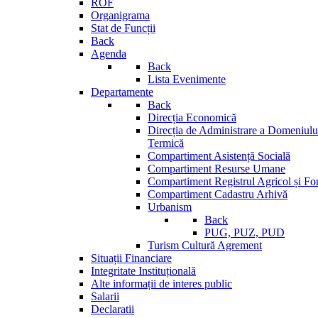
ROF
Organigrama
Stat de Funcții
Back
Agenda
Back
Lista Evenimente
Departamente
Back
Direcția Economică
Direcția de Administrare a Domeniului
Termică
Compartiment Asistență Socială
Compartiment Resurse Umane
Compartiment Registrul Agricol și Fo
Compartiment Cadastru Arhivă
Urbanism
Back
PUG, PUZ, PUD
Turism Cultură Agrement
Situații Financiare
Integritate Instituțională
Alte informații de interes public
Salarii
Declaratii