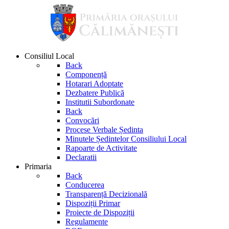
Consiliul Local
Back
Componență
Hotarari Adoptate
Dezbatere Publică
Institutii Subordonate
Back
Convocări
Procese Verbale Ședinta
Minutele Ședintelor Consiliului Local
Rapoarte de Activitate
Declaratii
Primaria
Back
Conducerea
Transparență Decizională
Dispoziții Primar
Proiecte de Dispoziții
Regulamente