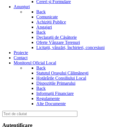
Cereri și Formulare
Anunțuri
Back
Comunicate
Achiziții Publice
Angajari
Back
Declarații de Căsătorie
Oferte Vânzare Terenuri
Licitații, vânzări, închirieri, concesiuni
Proiecte
Contact
Monitorul Oficial Local
Back
Statutul Orașului Călimănești
Hotărârile Consiliului Local
Dispozițile Primarului
Back
Informații Financiare
Regulamente
Alte Documente
Autentificare