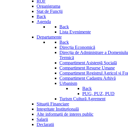
ROF
Organigrama
Stat de Funcții
Back
Agenda
Back
Lista Evenimente
Departamente
Back
Direcția Economică
Direcția de Administrare a Domeniului
Termică
Compartiment Asistență Socială
Compartiment Resurse Umane
Compartiment Registrul Agricol și Fo
Compartiment Cadastru Arhivă
Urbanism
Back
PUG, PUZ, PUD
Turism Cultură Agrement
Situații Financiare
Integritate Instituțională
Alte informații de interes public
Salarii
Declaratii