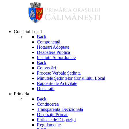
Consiliul Local
Back
Componență
Hotarari Adoptate
Dezbatere Publică
Institutii Subordonate
Back
Convocări
Procese Verbale Ședinta
Minutele Ședintelor Consiliului Local
Rapoarte de Activitate
Declaratii
Primaria
Back
Conducerea
Transparență Decizională
Dispoziții Primar
Proiecte de Dispoziții
Regulamente