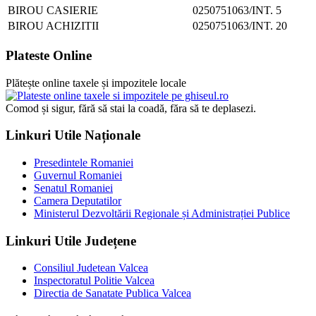
BIROU CASIERIE
0250751063/INT. 5
BIROU ACHIZITII
0250751063/INT. 20
Plateste Online
Plătește online taxele și impozitele locale
Comod și sigur, fără să stai la coadă, făra să te deplasezi.
Linkuri Utile Naționale
Presedintele Romaniei
Guvernul Romaniei
Senatul Romaniei
Camera Deputatilor
Ministerul Dezvoltării Regionale și Administrației Publice
Linkuri Utile Județene
Consiliul Judetean Valcea
Inspectoratul Politie Valcea
Directia de Sanatate Publica Valcea