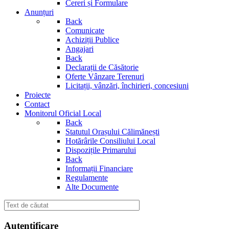
Cereri și Formulare
Anunțuri
Back
Comunicate
Achiziții Publice
Angajari
Back
Declarații de Căsătorie
Oferte Vânzare Terenuri
Licitații, vânzări, închirieri, concesiuni
Proiecte
Contact
Monitorul Oficial Local
Back
Statutul Orașului Călimănești
Hotărârile Consiliului Local
Dispozițile Primarului
Back
Informații Financiare
Regulamente
Alte Documente
Autentificare