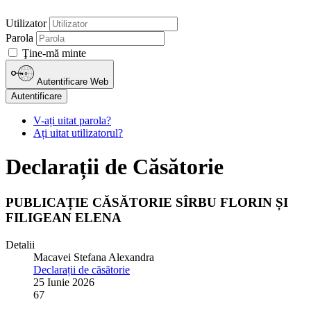
Utilizator
Parola
Ţine-mă minte
Autentificare Web
Autentificare
V-ați uitat parola?
Ați uitat utilizatorul?
Declarații de Căsătorie
PUBLICAȚIE CĂSĂTORIE SÎRBU FLORIN ȘI
FILIGEAN ELENA
Detalii
Macavei Stefana Alexandra
Declarații de căsătorie
25 Iunie 2026
67