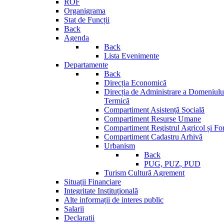
ROF
Organigrama
Stat de Funcții
Back
Agenda
Back
Lista Evenimente
Departamente
Back
Direcția Economică
Direcția de Administrare a Domeniului
Termică
Compartiment Asistență Socială
Compartiment Resurse Umane
Compartiment Registrul Agricol și Fo
Compartiment Cadastru Arhivă
Urbanism
Back
PUG, PUZ, PUD
Turism Cultură Agrement
Situații Financiare
Integritate Instituțională
Alte informații de interes public
Salarii
Declaratii