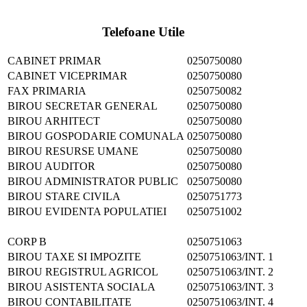
Telefoane Utile
CABINET PRIMAR
0250750080
CABINET VICEPRIMAR
0250750080
FAX PRIMARIA
0250750082
BIROU SECRETAR GENERAL
0250750080
BIROU ARHITECT
0250750080
BIROU GOSPODARIE COMUNALA
0250750080
BIROU RESURSE UMANE
0250750080
BIROU AUDITOR
0250750080
BIROU ADMINISTRATOR PUBLIC
0250750080
BIROU STARE CIVILA
0250751773
BIROU EVIDENTA POPULATIEI
0250751002
CORP B
0250751063
BIROU TAXE SI IMPOZITE
0250751063/INT. 1
BIROU REGISTRUL AGRICOL
0250751063/INT. 2
BIROU ASISTENTA SOCIALA
0250751063/INT. 3
BIROU CONTABILITATE
0250751063/INT. 4