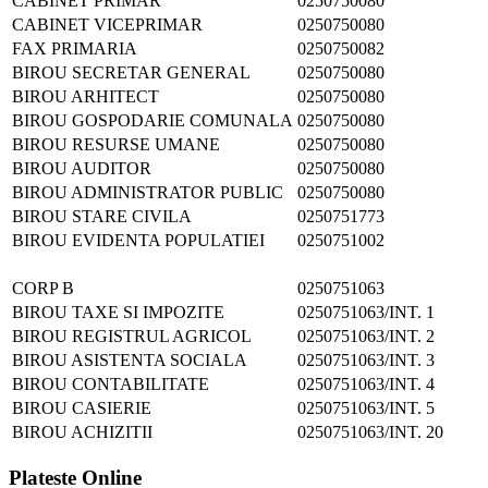
CABINET PRIMAR
0250750080
CABINET VICEPRIMAR
0250750080
FAX PRIMARIA
0250750082
BIROU SECRETAR GENERAL
0250750080
BIROU ARHITECT
0250750080
BIROU GOSPODARIE COMUNALA
0250750080
BIROU RESURSE UMANE
0250750080
BIROU AUDITOR
0250750080
BIROU ADMINISTRATOR PUBLIC
0250750080
BIROU STARE CIVILA
0250751773
BIROU EVIDENTA POPULATIEI
0250751002
CORP B
0250751063
BIROU TAXE SI IMPOZITE
0250751063/INT. 1
BIROU REGISTRUL AGRICOL
0250751063/INT. 2
BIROU ASISTENTA SOCIALA
0250751063/INT. 3
BIROU CONTABILITATE
0250751063/INT. 4
BIROU CASIERIE
0250751063/INT. 5
BIROU ACHIZITII
0250751063/INT. 20
Plateste Online