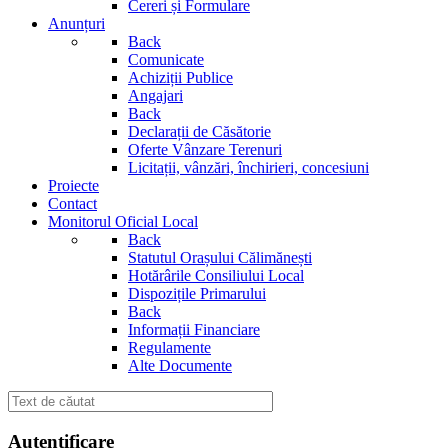
Cereri și Formulare
Anunțuri
Back
Comunicate
Achiziții Publice
Angajari
Back
Declarații de Căsătorie
Oferte Vânzare Terenuri
Licitații, vânzări, închirieri, concesiuni
Proiecte
Contact
Monitorul Oficial Local
Back
Statutul Orașului Călimănești
Hotărârile Consiliului Local
Dispozițile Primarului
Back
Informații Financiare
Regulamente
Alte Documente
Autentificare