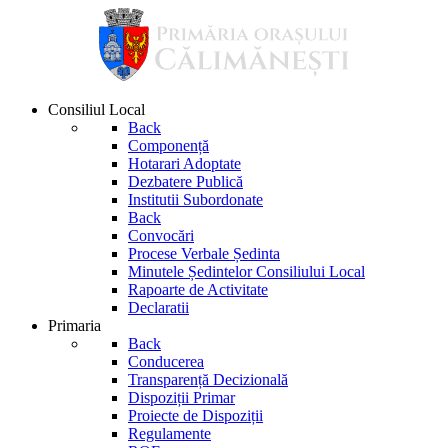
Consiliul Local
Back
Componență
Hotarari Adoptate
Dezbatere Publică
Institutii Subordonate
Back
Convocări
Procese Verbale Ședinta
Minutele Ședintelor Consiliului Local
Rapoarte de Activitate
Declaratii
Primaria
Back
Conducerea
Transparență Decizională
Dispoziții Primar
Proiecte de Dispoziții
Regulamente