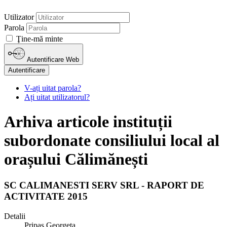
Utilizator
Parola
Ţine-mă minte
Autentificare Web
Autentificare
V-ați uitat parola?
Ați uitat utilizatorul?
Arhiva articole instituții
subordonate consiliului local al
orașului Călimănești
SC CALIMANESTI SERV SRL - RAPORT DE
ACTIVITATE 2015
Detalii
Pripas Georgeta