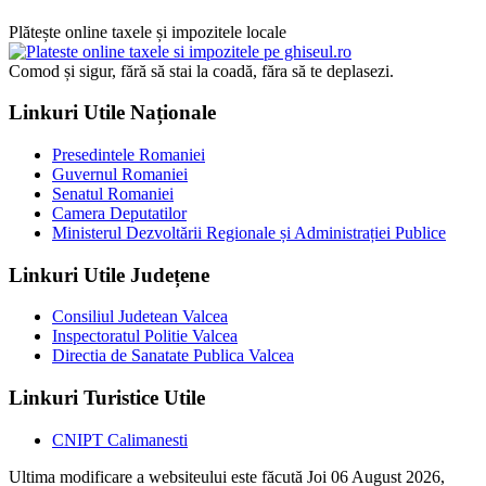
Plătește online taxele și impozitele locale
Comod și sigur, fără să stai la coadă, făra să te deplasezi.
Linkuri Utile Naționale
Presedintele Romaniei
Guvernul Romaniei
Senatul Romaniei
Camera Deputatilor
Ministerul Dezvoltării Regionale și Administrației Publice
Linkuri Utile Județene
Consiliul Judetean Valcea
Inspectoratul Politie Valcea
Directia de Sanatate Publica Valcea
Linkuri Turistice Utile
CNIPT Calimanesti
Ultima modificare a websiteului este făcută Joi 06 August 2026,