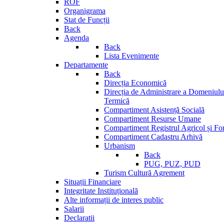
ROF
Organigrama
Stat de Funcții
Back
Agenda
Back
Lista Evenimente
Departamente
Back
Direcția Economică
Direcția de Administrare a Domeniului
Termică
Compartiment Asistență Socială
Compartiment Resurse Umane
Compartiment Registrul Agricol și Fo
Compartiment Cadastru Arhivă
Urbanism
Back
PUG, PUZ, PUD
Turism Cultură Agrement
Situații Financiare
Integritate Instituțională
Alte informații de interes public
Salarii
Declaratii