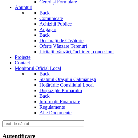
Cereri și Formulare
Anunțuri
Back
Comunicate
Achiziții Publice
Angajari
Back
Declarații de Căsătorie
Oferte Vânzare Terenuri
Licitații, vânzări, închirieri, concesiuni
Proiecte
Contact
Monitorul Oficial Local
Back
Statutul Orașului Călimănești
Hotărârile Consiliului Local
Dispozițile Primarului
Back
Informații Financiare
Regulamente
Alte Documente
Autentificare