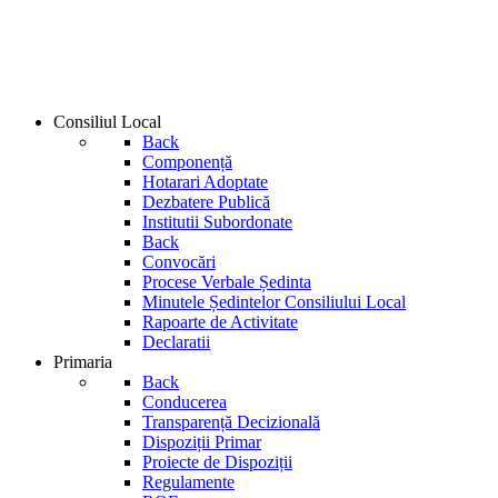
Consiliul Local
Back
Componență
Hotarari Adoptate
Dezbatere Publică
Institutii Subordonate
Back
Convocări
Procese Verbale Ședinta
Minutele Ședintelor Consiliului Local
Rapoarte de Activitate
Declaratii
Primaria
Back
Conducerea
Transparență Decizională
Dispoziții Primar
Proiecte de Dispoziții
Regulamente