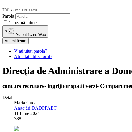
Utilizator
Parola
Ţine-mă minte
Autentificare Web
Autentificare
V-ați uitat parola?
Ați uitat utilizatorul?
Direcția de Administrare a Dome
concurs recrutare- ingrijitor spatii verzi- Compartimen
Detalii
Maria Guda
Angajări DADPPAET
11 Iunie 2024
388