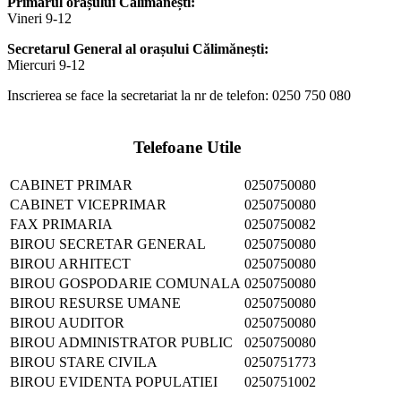
Primarul orașului Călimănești:
Vineri 9-12
Secretarul General al orașului Călimănești:
Miercuri 9-12
Inscrierea se face la secretariat la nr de telefon: 0250 750 080
Telefoane Utile
CABINET PRIMAR
0250750080
CABINET VICEPRIMAR
0250750080
FAX PRIMARIA
0250750082
BIROU SECRETAR GENERAL
0250750080
BIROU ARHITECT
0250750080
BIROU GOSPODARIE COMUNALA
0250750080
BIROU RESURSE UMANE
0250750080
BIROU AUDITOR
0250750080
BIROU ADMINISTRATOR PUBLIC
0250750080
BIROU STARE CIVILA
0250751773
BIROU EVIDENTA POPULATIEI
0250751002