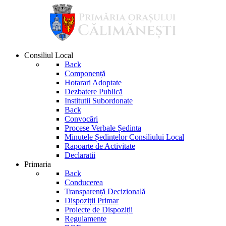
Consiliul Local
Back
Componență
Hotarari Adoptate
Dezbatere Publică
Institutii Subordonate
Back
Convocări
Procese Verbale Ședinta
Minutele Ședintelor Consiliului Local
Rapoarte de Activitate
Declaratii
Primaria
Back
Conducerea
Transparență Decizională
Dispoziții Primar
Proiecte de Dispoziții
Regulamente