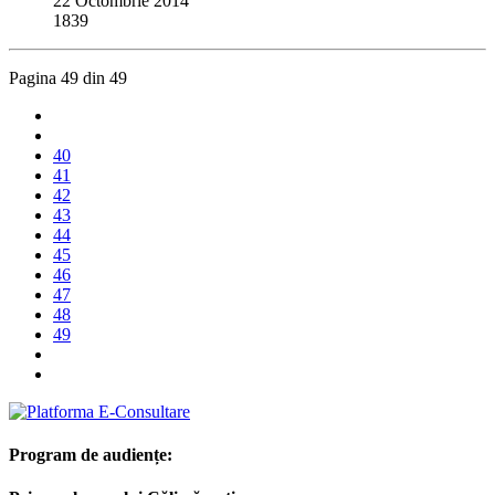
22 Octombrie 2014
1839
Pagina 49 din 49
40
41
42
43
44
45
46
47
48
49
Program de audiențe: