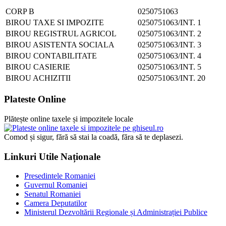
CORP B
0250751063
BIROU TAXE SI IMPOZITE
0250751063/INT. 1
BIROU REGISTRUL AGRICOL
0250751063/INT. 2
BIROU ASISTENTA SOCIALA
0250751063/INT. 3
BIROU CONTABILITATE
0250751063/INT. 4
BIROU CASIERIE
0250751063/INT. 5
BIROU ACHIZITII
0250751063/INT. 20
Plateste Online
Plătește online taxele și impozitele locale
Comod și sigur, fără să stai la coadă, făra să te deplasezi.
Linkuri Utile Naționale
Presedintele Romaniei
Guvernul Romaniei
Senatul Romaniei
Camera Deputatilor
Ministerul Dezvoltării Regionale și Administrației Publice