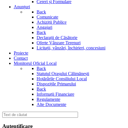
Cereri și Formulare
Anunțuri
Back
Comunicate
Achiziții Publice
Angajari
Back
Declarații de Căsătorie
Oferte Vânzare Terenuri
Licitații, vânzări, închirieri, concesiuni
Proiecte
Contact
Monitorul Oficial Local
Back
Statutul Orașului Călimănești
Hotărârile Consiliului Local
Dispozițile Primarului
Back
Informații Financiare
Regulamente
Alte Documente
Autentificare