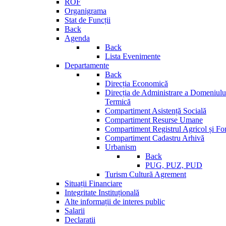
ROF
Organigrama
Stat de Funcții
Back
Agenda
Back
Lista Evenimente
Departamente
Back
Direcția Economică
Direcția de Administrare a Domeniului
Termică
Compartiment Asistență Socială
Compartiment Resurse Umane
Compartiment Registrul Agricol și Fo
Compartiment Cadastru Arhivă
Urbanism
Back
PUG, PUZ, PUD
Turism Cultură Agrement
Situații Financiare
Integritate Instituțională
Alte informații de interes public
Salarii
Declaratii