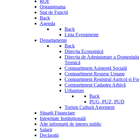
ROF
Organigrama
Stat de Funcții
Back
Agenda
Back
Lista Evenimente
Departamente
Back
Direcția Economică
Direcția de Administrare a Domeniului
Termică
Compartiment Asistență Socială
Compartiment Resurse Umane
Compartiment Registrul Agricol și Fo
Compartiment Cadastru Arhivă
Urbanism
Back
PUG, PUZ, PUD
Turism Cultură Agrement
Situații Financiare
Integritate Instituțională
Alte informații de interes public
Salarii
Declaratii