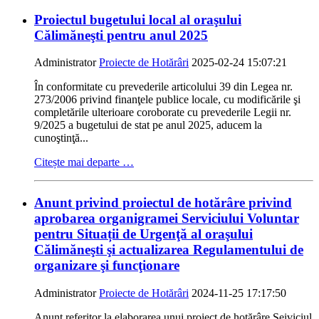
Proiectul bugetului local al oraşului
Călimăneşti pentru anul 2025
Administrator
Proiecte de Hotărâri
2025-02-24 15:07:21
În conformitate cu prevederile articolului 39 din Legea nr.
273/2006 privind finanţele publice locale, cu modificările şi
completările ulterioare coroborate cu prevederile Legii nr.
9/2025 a bugetului de stat pe anul 2025, aducem la
cunoştinţă...
Citește mai departe …
Anunt privind proiectul de hotărâre privind
aprobarea organigramei Serviciului Voluntar
pentru Situații de Urgenţă al oraşului
Călimăneşti şi actualizarea Regulamentului de
organizare şi funcţionare
Administrator
Proiecte de Hotărâri
2024-11-25 17:17:50
Anunț referitor la elaborarea unui proiect de hotărâre Seiviciul