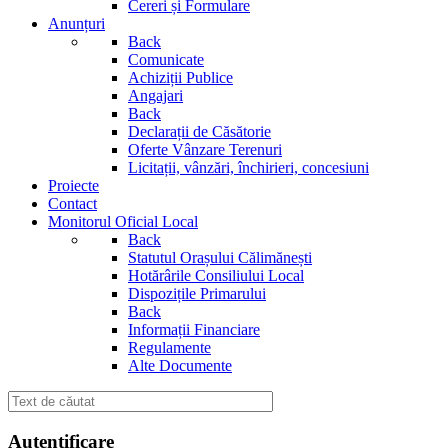
Cereri și Formulare
Anunțuri
Back
Comunicate
Achiziții Publice
Angajari
Back
Declarații de Căsătorie
Oferte Vânzare Terenuri
Licitații, vânzări, închirieri, concesiuni
Proiecte
Contact
Monitorul Oficial Local
Back
Statutul Orașului Călimănești
Hotărârile Consiliului Local
Dispozițile Primarului
Back
Informații Financiare
Regulamente
Alte Documente
Autentificare