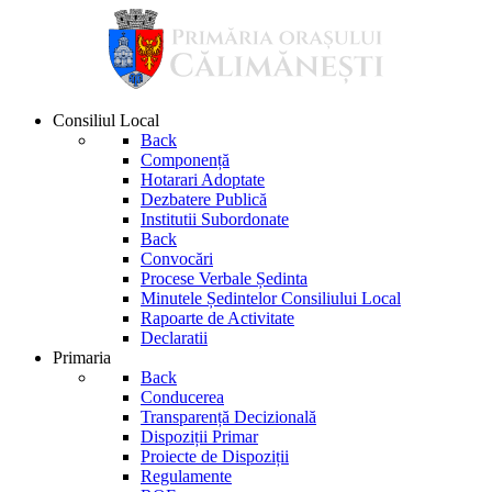
Consiliul Local
Back
Componență
Hotarari Adoptate
Dezbatere Publică
Institutii Subordonate
Back
Convocări
Procese Verbale Ședinta
Minutele Ședintelor Consiliului Local
Rapoarte de Activitate
Declaratii
Primaria
Back
Conducerea
Transparență Decizională
Dispoziții Primar
Proiecte de Dispoziții
Regulamente