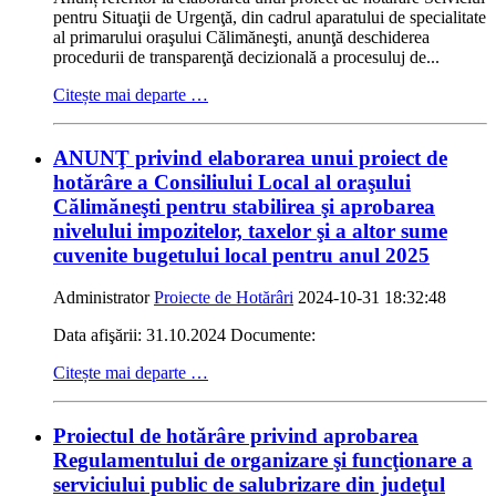
pentru Situaţii de Urgenţă, din cadrul aparatului de specialitate
al primarului oraşului Călimăneşti, anunţă deschiderea
procedurii de transparenţă decizională a procesuluj de...
Citește mai departe …
ANUNŢ privind elaborarea unui proiect de
hotărâre a Consiliului Local al oraşului
Călimăneşti pentru stabilirea şi aprobarea
nivelului impozitelor, taxelor şi a altor sume
cuvenite bugetului local pentru anul 2025
Administrator
Proiecte de Hotărâri
2024-10-31 18:32:48
Data afişării: 31.10.2024 Documente:
Citește mai departe …
Proiectul de hotărâre privind aprobarea
Regulamentului de organizare şi funcţionare a
serviciului public de salubrizare din judeţul