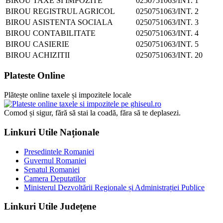
BIROU TAXE SI IMPOZITE
0250751063/INT. 1
BIROU REGISTRUL AGRICOL
0250751063/INT. 2
BIROU ASISTENTA SOCIALA
0250751063/INT. 3
BIROU CONTABILITATE
0250751063/INT. 4
BIROU CASIERIE
0250751063/INT. 5
BIROU ACHIZITII
0250751063/INT. 20
Plateste Online
Plătește online taxele și impozitele locale
Comod și sigur, fără să stai la coadă, făra să te deplasezi.
Linkuri Utile Naționale
Presedintele Romaniei
Guvernul Romaniei
Senatul Romaniei
Camera Deputatilor
Ministerul Dezvoltării Regionale și Administrației Publice
Linkuri Utile Județene