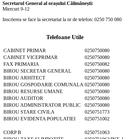
Secretarul General al orașului Călimănești:
Miercuri 9-12
Inscrierea se face la secretariat la nr de telefon: 0250 750 080
Telefoane Utile
CABINET PRIMAR
0250750080
CABINET VICEPRIMAR
0250750080
FAX PRIMARIA
0250750082
BIROU SECRETAR GENERAL
0250750080
BIROU ARHITECT
0250750080
BIROU GOSPODARIE COMUNALA
0250750080
BIROU RESURSE UMANE
0250750080
BIROU AUDITOR
0250750080
BIROU ADMINISTRATOR PUBLIC
0250750080
BIROU STARE CIVILA
0250751773
BIROU EVIDENTA POPULATIEI
0250751002
CORP B
0250751063