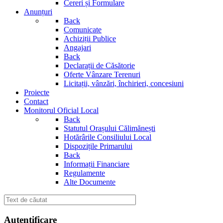
Cereri și Formulare
Anunțuri
Back
Comunicate
Achiziții Publice
Angajari
Back
Declarații de Căsătorie
Oferte Vânzare Terenuri
Licitații, vânzări, închirieri, concesiuni
Proiecte
Contact
Monitorul Oficial Local
Back
Statutul Orașului Călimănești
Hotărârile Consiliului Local
Dispozițile Primarului
Back
Informații Financiare
Regulamente
Alte Documente
Autentificare