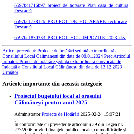
6597bc1716b97_proiect_de_hotarare_Plan_casa_de_cultura
Descarcă
6597bc177812b_PROIECT_DE_HOTARARE_rectificare
Descarcă
6597bc1830333_PROIECT_HCL_IMPOZITE_2023_dez
Articol precedent: Proiecte de hotărâri ședință extraordinară a
Consiliului Local Călimănești din data de 08.01.2024
Prec
Articolul
următor: Proiect de hotărâre ședință extraordinară convocata de
îndatată a Consiliului Local Călimănești din data de 13.12.2023
Următor
Articole importante din această categorie
Proiectul bugetului local al oraşului
Călimăneşti pentru anul 2025
Administrator
Proiecte de Hotărâri
2025-02-24 15:07:21
În conformitate cu prevederile articolului 39 din Legea nr.
273/2006 privind finanţele publice locale, cu modificările şi