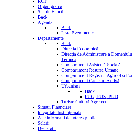
ROF
Organigrama
Stat de Funcții
Back
Agenda
Back
Lista Evenimente
Departamente
Back
Direcția Economică
Direcția de Administrare a Domeniului
Termică
Compartiment Asistență Socială
Compartiment Resurse Umane
Compartiment Registrul Agricol și Fo
Compartiment Cadastru Arhivă
Urbanism
Back
PUG, PUZ, PUD
Turism Cultură Agrement
Situații Financiare
Integritate Instituțională
Alte informații de interes public
Salarii
Declaratii