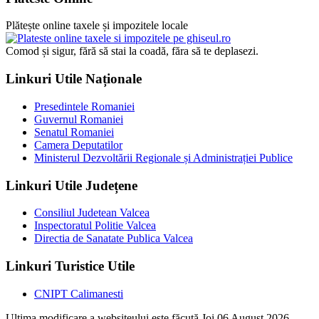
Plătește online taxele și impozitele locale
Comod și sigur, fără să stai la coadă, făra să te deplasezi.
Linkuri Utile Naționale
Presedintele Romaniei
Guvernul Romaniei
Senatul Romaniei
Camera Deputatilor
Ministerul Dezvoltării Regionale și Administrației Publice
Linkuri Utile Județene
Consiliul Judetean Valcea
Inspectoratul Politie Valcea
Directia de Sanatate Publica Valcea
Linkuri Turistice Utile
CNIPT Calimanesti
Ultima modificare a websiteului este făcută Joi 06 August 2026,