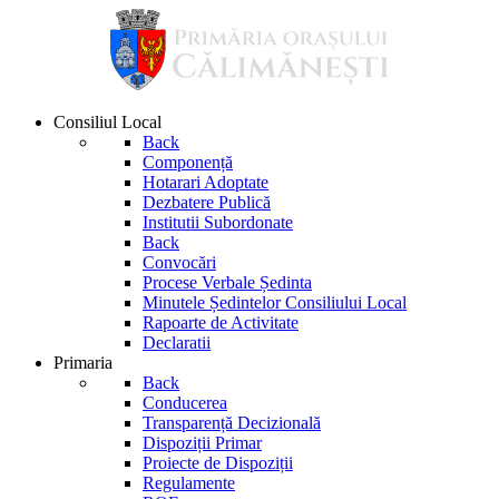
Consiliul Local
Back
Componență
Hotarari Adoptate
Dezbatere Publică
Institutii Subordonate
Back
Convocări
Procese Verbale Ședinta
Minutele Ședintelor Consiliului Local
Rapoarte de Activitate
Declaratii
Primaria
Back
Conducerea
Transparență Decizională
Dispoziții Primar
Proiecte de Dispoziții
Regulamente