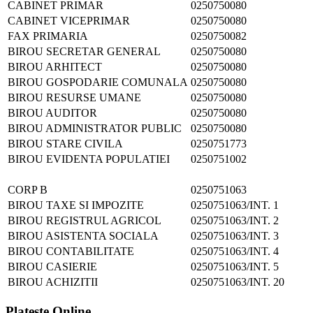
CABINET PRIMAR
0250750080
CABINET VICEPRIMAR
0250750080
FAX PRIMARIA
0250750082
BIROU SECRETAR GENERAL
0250750080
BIROU ARHITECT
0250750080
BIROU GOSPODARIE COMUNALA
0250750080
BIROU RESURSE UMANE
0250750080
BIROU AUDITOR
0250750080
BIROU ADMINISTRATOR PUBLIC
0250750080
BIROU STARE CIVILA
0250751773
BIROU EVIDENTA POPULATIEI
0250751002
CORP B
0250751063
BIROU TAXE SI IMPOZITE
0250751063/INT. 1
BIROU REGISTRUL AGRICOL
0250751063/INT. 2
BIROU ASISTENTA SOCIALA
0250751063/INT. 3
BIROU CONTABILITATE
0250751063/INT. 4
BIROU CASIERIE
0250751063/INT. 5
BIROU ACHIZITII
0250751063/INT. 20
Plateste Online