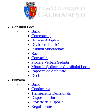
Consiliul Local
Back
Componență
Hotarari Adoptate
Dezbatere Publică
Institutii Subordonate
Back
Convocări
Procese Verbale Ședinta
Minutele Ședintelor Consiliului Local
Rapoarte de Activitate
Declaratii
Primaria
Back
Conducerea
Transparență Decizională
Dispoziții Primar
Proiecte de Dispoziții
Regulamente