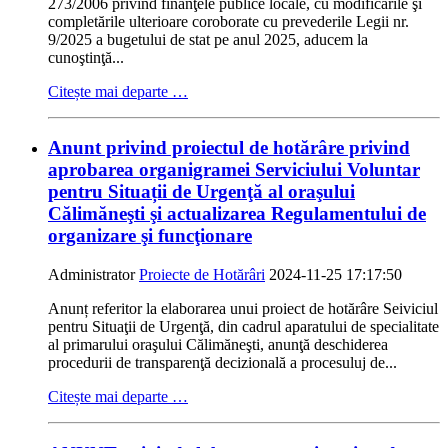
273/2006 privind finanţele publice locale, cu modificările şi
completările ulterioare coroborate cu prevederile Legii nr.
9/2025 a bugetului de stat pe anul 2025, aducem la
cunoştinţă...
Citește mai departe …
Anunt privind proiectul de hotărâre privind
aprobarea organigramei Serviciului Voluntar
pentru Situații de Urgenţă al oraşului
Călimăneşti şi actualizarea Regulamentului de
organizare şi funcţionare
Administrator
Proiecte de Hotărâri
2024-11-25 17:17:50
Anunț referitor la elaborarea unui proiect de hotărâre Seiviciul
pentru Situaţii de Urgenţă, din cadrul aparatului de specialitate
al primarului oraşului Călimăneşti, anunţă deschiderea
procedurii de transparenţă decizională a procesuluj de...
Citește mai departe …