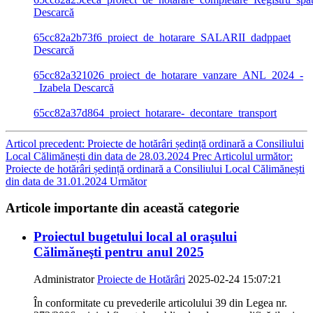
Descarcă
65cc82a2b73f6_proiect_de_hotarare_SALARII_dadppaet
Descarcă
65cc82a321026_proiect_de_hotarare_vanzare_ANL_2024_-
_Izabela
Descarcă
65cc82a37d864_proiect_hotarare-_decontare_transport
Articol precedent: Proiecte de hotărâri ședință ordinară a Consiliului
Local Călimănești din data de 28.03.2024
Prec
Articolul următor:
Proiecte de hotărâri ședință ordinară a Consiliului Local Călimănești
din data de 31.01.2024
Următor
Articole importante din această categorie
Proiectul bugetului local al oraşului
Călimăneşti pentru anul 2025
Administrator
Proiecte de Hotărâri
2025-02-24 15:07:21
În conformitate cu prevederile articolului 39 din Legea nr.