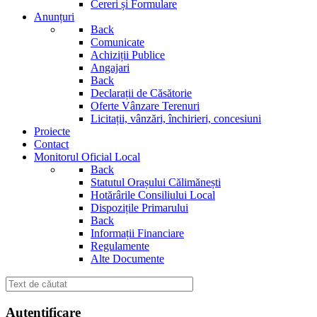
Cereri și Formulare
Anunțuri
Back
Comunicate
Achiziții Publice
Angajari
Back
Declarații de Căsătorie
Oferte Vânzare Terenuri
Licitații, vânzări, închirieri, concesiuni
Proiecte
Contact
Monitorul Oficial Local
Back
Statutul Orașului Călimănești
Hotărârile Consiliului Local
Dispozițile Primarului
Back
Informații Financiare
Regulamente
Alte Documente
Autentificare