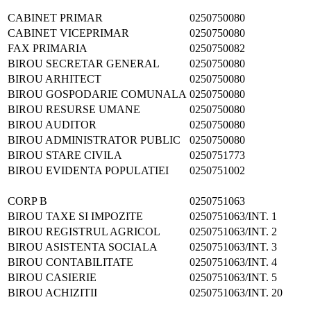
CABINET PRIMAR
0250750080
CABINET VICEPRIMAR
0250750080
FAX PRIMARIA
0250750082
BIROU SECRETAR GENERAL
0250750080
BIROU ARHITECT
0250750080
BIROU GOSPODARIE COMUNALA
0250750080
BIROU RESURSE UMANE
0250750080
BIROU AUDITOR
0250750080
BIROU ADMINISTRATOR PUBLIC
0250750080
BIROU STARE CIVILA
0250751773
BIROU EVIDENTA POPULATIEI
0250751002
CORP B
0250751063
BIROU TAXE SI IMPOZITE
0250751063/INT. 1
BIROU REGISTRUL AGRICOL
0250751063/INT. 2
BIROU ASISTENTA SOCIALA
0250751063/INT. 3
BIROU CONTABILITATE
0250751063/INT. 4
BIROU CASIERIE
0250751063/INT. 5
BIROU ACHIZITII
0250751063/INT. 20