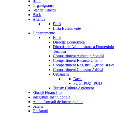
ROF
Organigrama
Stat de Funcții
Back
Agenda
Back
Lista Evenimente
Departamente
Back
Direcția Economică
Direcția de Administrare a Domeniului
Termică
Compartiment Asistență Socială
Compartiment Resurse Umane
Compartiment Registrul Agricol și Fo
Compartiment Cadastru Arhivă
Urbanism
Back
PUG, PUZ, PUD
Turism Cultură Agrement
Situații Financiare
Integritate Instituțională
Alte informații de interes public
Salarii
Declaratii