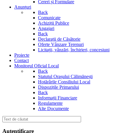
Cereri și Formulare
Anunțuri
Back
Comunicate
Achiziții Publice
Angajari
Back
Declarații de Căsătorie
Oferte Vânzare Terenuri
Licitații, vânzări, închirieri, concesiuni
Proiecte
Contact
Monitorul Oficial Local
Back
Statutul Orașului Călimănești
Hotărârile Consiliului Local
Dispozițile Primarului
Back
Informații Financiare
Regulamente
Alte Documente
Autentificare