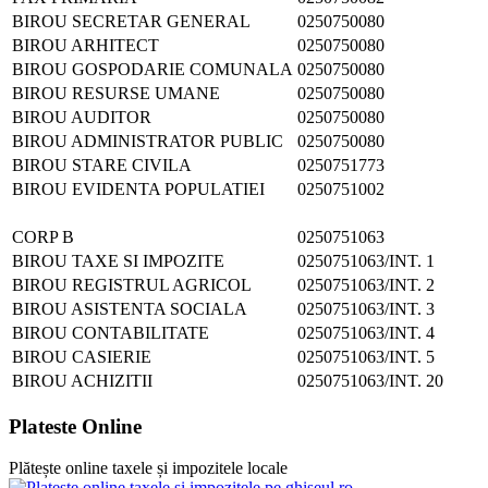
BIROU SECRETAR GENERAL
0250750080
BIROU ARHITECT
0250750080
BIROU GOSPODARIE COMUNALA
0250750080
BIROU RESURSE UMANE
0250750080
BIROU AUDITOR
0250750080
BIROU ADMINISTRATOR PUBLIC
0250750080
BIROU STARE CIVILA
0250751773
BIROU EVIDENTA POPULATIEI
0250751002
CORP B
0250751063
BIROU TAXE SI IMPOZITE
0250751063/INT. 1
BIROU REGISTRUL AGRICOL
0250751063/INT. 2
BIROU ASISTENTA SOCIALA
0250751063/INT. 3
BIROU CONTABILITATE
0250751063/INT. 4
BIROU CASIERIE
0250751063/INT. 5
BIROU ACHIZITII
0250751063/INT. 20
Plateste Online
Plătește online taxele și impozitele locale