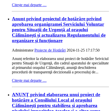
Citește mai departe …
Anunt privind proiectul de hotărâre privind
aprobarea organigramei Serviciului Voluntar
pentru Situații de Urgenţă al oraşului
Călimăneşti şi actualizarea Regulamentului de
organizare şi funcţionare
Administrator
Proiecte de Hotărâri
2024-11-25 17:17:50
Anunț referitor la elaborarea unui proiect de hotărâre Seiviciul
pentru Situaţii de Urgenţă, din cadrul aparatului de specialitate
al primarului oraşului Călimăneşti, anunţă deschiderea
procedurii de transparenţă decizională a procesuluj de...
Citește mai departe …
ANUNŢ privind elaborarea unui proiect de
hotărâre a Consiliului Local al oraşului
Călimăneşti pentru stabilirea şi aprobarea
nivelului impozitelor, taxelor şi a altor sume