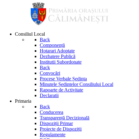
Consiliul Local
Back
Componență
Hotarari Adoptate
Dezbatere Publică
Institutii Subordonate
Back
Convocări
Procese Verbale Ședinta
Minutele Ședintelor Consiliului Local
Rapoarte de Activitate
Declaratii
Primaria
Back
Conducerea
Transparență Decizională
Dispoziții Primar
Proiecte de Dispoziții
Regulamente