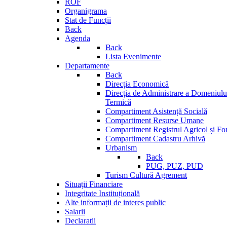
ROF
Organigrama
Stat de Funcții
Back
Agenda
Back
Lista Evenimente
Departamente
Back
Direcția Economică
Direcția de Administrare a Domeniului
Termică
Compartiment Asistență Socială
Compartiment Resurse Umane
Compartiment Registrul Agricol și Fo
Compartiment Cadastru Arhivă
Urbanism
Back
PUG, PUZ, PUD
Turism Cultură Agrement
Situații Financiare
Integritate Instituțională
Alte informații de interes public
Salarii
Declaratii