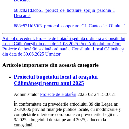
688c821d3cb61_proiect_de_hotarare_sprijin_parohia_I
Descarcă
688c821fd59f3_protocol_cooperare_CJ_Cantecele_Oltului_1
Articol precedent: Proiecte de hotărâri ședință ordinară a Consiliului
Local Călimănești din data de 21.08.2025
Prec
Articolul următor:
Proiecte de hotărâri ședință ordinară a Consiliului Local Călimănești
din data de 30.06.2025
Următor
Articole importante din această categorie
Proiectul bugetului local al oraşului
Călimăneşti pentru anul 2025
Administrator
Proiecte de Hotărâri
2025-02-24 15:07:21
În conformitate cu prevederile articolului 39 din Legea nr.
273/2006 privind finanţele publice locale, cu modificările şi
completările ulterioare coroborate cu prevederile Legii nr.
9/2025 a bugetului de stat pe anul 2025, aducem la
cunoştinţă...