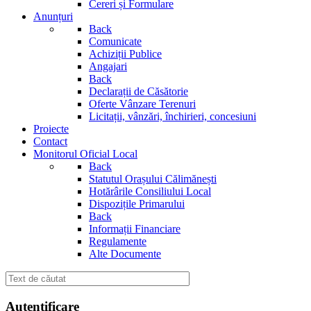
Cereri și Formulare
Anunțuri
Back
Comunicate
Achiziții Publice
Angajari
Back
Declarații de Căsătorie
Oferte Vânzare Terenuri
Licitații, vânzări, închirieri, concesiuni
Proiecte
Contact
Monitorul Oficial Local
Back
Statutul Orașului Călimănești
Hotărârile Consiliului Local
Dispozițile Primarului
Back
Informații Financiare
Regulamente
Alte Documente
Autentificare