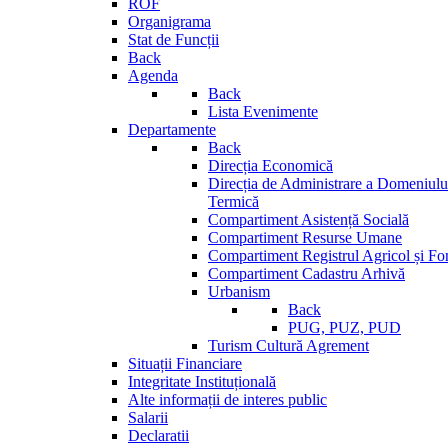
ROF
Organigrama
Stat de Funcții
Back
Agenda
Back
Lista Evenimente
Departamente
Back
Direcția Economică
Direcția de Administrare a Domeniului
Termică
Compartiment Asistență Socială
Compartiment Resurse Umane
Compartiment Registrul Agricol și Fo
Compartiment Cadastru Arhivă
Urbanism
Back
PUG, PUZ, PUD
Turism Cultură Agrement
Situații Financiare
Integritate Instituțională
Alte informații de interes public
Salarii
Declaratii