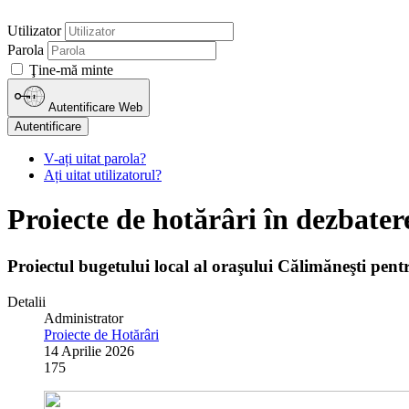
Utilizator
Parola
Ţine-mă minte
Autentificare Web
Autentificare
V-ați uitat parola?
Ați uitat utilizatorul?
Proiecte de hotărâri în dezbater
Proiectul bugetului local al oraşului Călimăneşti pen
Detalii
Administrator
Proiecte de Hotărâri
14 Aprilie 2026
175