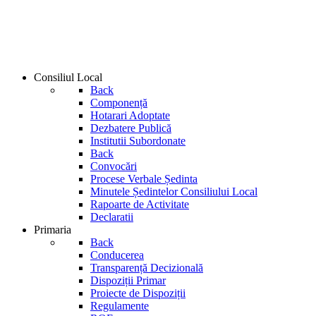
Consiliul Local
Back
Componență
Hotarari Adoptate
Dezbatere Publică
Institutii Subordonate
Back
Convocări
Procese Verbale Ședinta
Minutele Ședintelor Consiliului Local
Rapoarte de Activitate
Declaratii
Primaria
Back
Conducerea
Transparență Decizională
Dispoziții Primar
Proiecte de Dispoziții
Regulamente