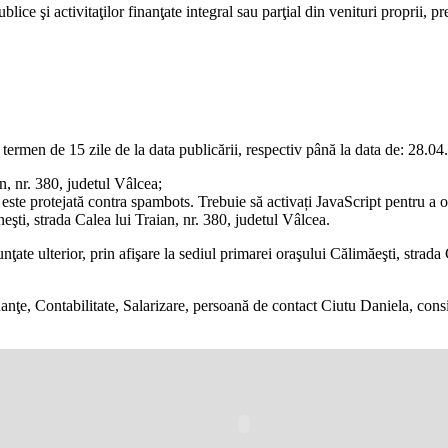
blice şi activitaţilor finanţate integral sau parţial din venituri proprii, p
în termen de 15 zile de la data publicării, respectiv până la data de: 28
an, nr. 380, judetul Vâlcea;
este protejată contra spambots. Trebuie să activați JavaScript pentru a 
eşti, strada Calea lui Traian, nr. 380, judetul Vâlcea.
unţate ulterior, prin afişare la sediul primarei oraşului Călimăeşti, strada
ţe, Contabilitate, Salarizare, persoană de contact Ciutu Daniela, consili