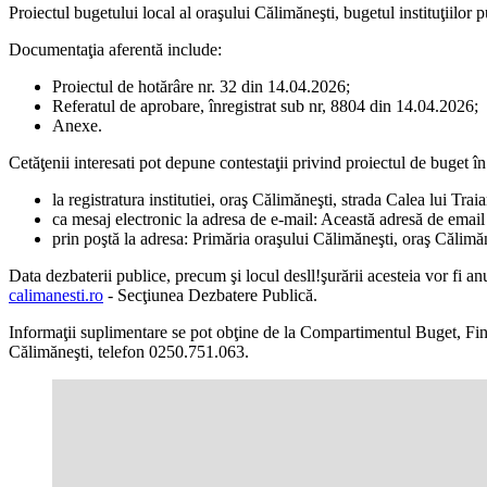
Proiectul bugetului local al oraşului Călimăneşti, bugetul instituţiilor pu
Documentaţia aferentă include:
Proiectul de hotărâre nr. 32 din 14.04.2026;
Referatul de aprobare, înregistrat sub nr, 8804 din 14.04.2026;
Anexe.
Cetăţenii interesati pot depune contestaţii privind proiectul de buget 
la registratura institutiei, oraş Călimăneşti, strada Calea lui Trai
ca mesaj electronic la adresa de e-mail:
Această adresă de email 
prin poştă la adresa: Primăria oraşului Călimăneşti, oraş Călimăn
Data dezbaterii publice, precum şi locul desll!şurării acesteia vor fi an
calimanesti.ro
- Secţiunea Dezbatere Publică.
Informaţii suplimentare se pot obţine de la Compartimentul Buget, Finan
Călimăneşti, telefon 0250.751.063.