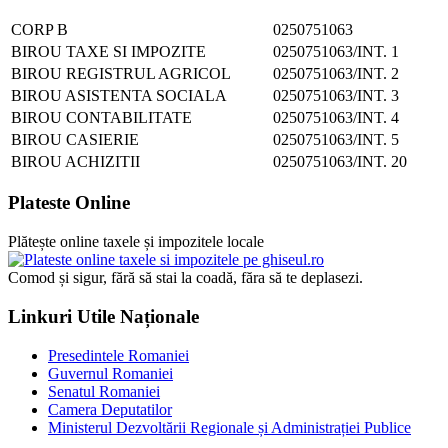
CORP B
0250751063
BIROU TAXE SI IMPOZITE
0250751063/INT. 1
BIROU REGISTRUL AGRICOL
0250751063/INT. 2
BIROU ASISTENTA SOCIALA
0250751063/INT. 3
BIROU CONTABILITATE
0250751063/INT. 4
BIROU CASIERIE
0250751063/INT. 5
BIROU ACHIZITII
0250751063/INT. 20
Plateste Online
Plătește online taxele și impozitele locale
Comod și sigur, fără să stai la coadă, făra să te deplasezi.
Linkuri Utile Naționale
Presedintele Romaniei
Guvernul Romaniei
Senatul Romaniei
Camera Deputatilor
Ministerul Dezvoltării Regionale și Administrației Publice