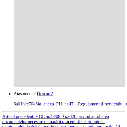
Atașamente:
Descarcă
6a01bec7046fa_anexa_PH_nr.47__Regulamentul_serviciului_
Articol precedent: HCL nr.43/08.05.2026 privind aprobarea
documentelor necesare demarării procedurii de atribuire a
Contractului de delegare prin concesiune a gestiunii unor activități