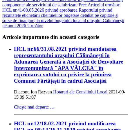
componente ale serviciului de salubrizare
Prec
Articolul următor:
HCL nr.41/08.05.2026 privind aprobarea Raportului privind
rezultatele etichetării cheltuielilor bugetare detaliat pe capitole și
surse de finanțare, la nivelul bugetului local al orașului Călimănești
pe anul 2026
Următor
Articole importante din această categorie
HCL nr.66/31.08.2021 privind mandatarea
reprezentantului orașului Călimănești în
Adunarea Generală a Asociației de Dezvoltare
Intercomunitară "APA VÂLCEA" în
exprimarea votului cu privire la primirea
Comunei Fârtățești în cadrul Asociației
Diaconu Ion Razvan
Hotarari ale Consiliului Local
2021-09-
15 09:51:07
Citește mai departe …
HCL nr.12/18.02.2021 privind modificarea
HCL nr. 95/14/26.11.2020 privind aprobarea