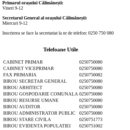
Primarul orașului Călimănești:
Vineri 9-12
Secretarul General al orașului Călimănești:
Miercuri 9-12
Inscrierea se face la secretariat la nr de telefon: 0250 750 080
Telefoane Utile
CABINET PRIMAR
0250750080
CABINET VICEPRIMAR
0250750080
FAX PRIMARIA
0250750082
BIROU SECRETAR GENERAL
0250750080
BIROU ARHITECT
0250750080
BIROU GOSPODARIE COMUNALA
0250750080
BIROU RESURSE UMANE
0250750080
BIROU AUDITOR
0250750080
BIROU ADMINISTRATOR PUBLIC
0250750080
BIROU STARE CIVILA
0250751773
BIROU EVIDENTA POPULATIEI
0250751002