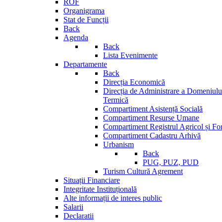
ROF
Organigrama
Stat de Funcții
Back
Agenda
Back
Lista Evenimente
Departamente
Back
Direcția Economică
Direcția de Administrare a Domeniului
Termică
Compartiment Asistență Socială
Compartiment Resurse Umane
Compartiment Registrul Agricol și Fo
Compartiment Cadastru Arhivă
Urbanism
Back
PUG, PUZ, PUD
Turism Cultură Agrement
Situații Financiare
Integritate Instituțională
Alte informații de interes public
Salarii
Declaratii