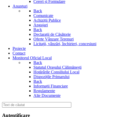
Cereri și Formulare
Anunțuri
Back
Comunicate
Achiziții Publice
Angajari
Back
Declarații de Căsătorie
Oferte Vânzare Terenuri
Licitații, vânzări, închirieri, concesiuni
Proiecte
Contact
Monitorul Oficial Local
Back
Statutul Orașului Călimănești
Hotărârile Consiliului Local
Dispozițile Primarului
Back
Informații Financiare
Regulamente
Alte Documente
Autentificare