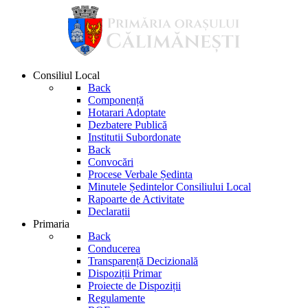
Consiliul Local
Back
Componență
Hotarari Adoptate
Dezbatere Publică
Institutii Subordonate
Back
Convocări
Procese Verbale Ședinta
Minutele Ședintelor Consiliului Local
Rapoarte de Activitate
Declaratii
Primaria
Back
Conducerea
Transparență Decizională
Dispoziții Primar
Proiecte de Dispoziții
Regulamente