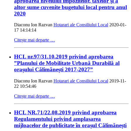
aprobarea nivelului impozitelor, taxelor şi a
altor sume cuvenite bugetului local pentru anul
2020
Diaconu Ion Razvan
Hotarari ale Consiliului Local
2020-01-
17 14:14:14
Citește mai departe …
HCL nr.97/31.10.2019 privind aprobarea
”Planului de Mobilitate Urbană Durabilă al
orașului Călimănești 2017-2027”
Diaconu Ion Razvan
Hotarari ale Consiliului Local
2019-11-
22 10:54:46
Citește mai departe …
HCL NR.71/22.08.2019 privind aprobarea
Regulamentului privind amplasarea
mijloacelor de publicitate în orașul Călimănești