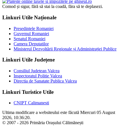
Comod și sigur, fără să stai la coadă, făra să te deplasezi.
Linkuri Utile Naționale
Presedintele Romaniei
Guvernul Romaniei
Senatul Romaniei
Camera Deputatilor
Ministerul Dezvoltării Regionale și Administrației Publice
Linkuri Utile Județene
Consiliul Judetean Valcea
Inspectoratul Politie Valcea
Directia de Sanatate Publica Valcea
Linkuri Turistice Utile
CNIPT Calimanesti
Ultima modificare a websiteului este făcută Miercuri 05 August
2026, 10:36:20.
© 2007 - 2026 Primăria Orașului Călimănești