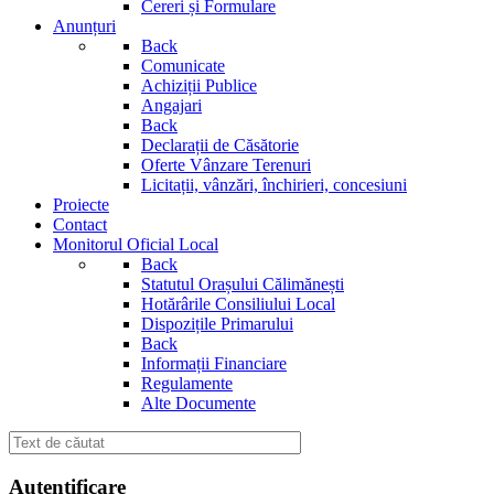
Cereri și Formulare
Anunțuri
Back
Comunicate
Achiziții Publice
Angajari
Back
Declarații de Căsătorie
Oferte Vânzare Terenuri
Licitații, vânzări, închirieri, concesiuni
Proiecte
Contact
Monitorul Oficial Local
Back
Statutul Orașului Călimănești
Hotărârile Consiliului Local
Dispozițile Primarului
Back
Informații Financiare
Regulamente
Alte Documente
Autentificare