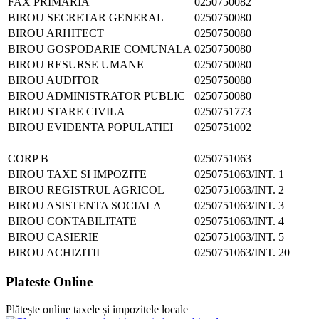
FAX PRIMARIA
0250750082
BIROU SECRETAR GENERAL
0250750080
BIROU ARHITECT
0250750080
BIROU GOSPODARIE COMUNALA
0250750080
BIROU RESURSE UMANE
0250750080
BIROU AUDITOR
0250750080
BIROU ADMINISTRATOR PUBLIC
0250750080
BIROU STARE CIVILA
0250751773
BIROU EVIDENTA POPULATIEI
0250751002
CORP B
0250751063
BIROU TAXE SI IMPOZITE
0250751063/INT. 1
BIROU REGISTRUL AGRICOL
0250751063/INT. 2
BIROU ASISTENTA SOCIALA
0250751063/INT. 3
BIROU CONTABILITATE
0250751063/INT. 4
BIROU CASIERIE
0250751063/INT. 5
BIROU ACHIZITII
0250751063/INT. 20
Plateste Online
Plătește online taxele și impozitele locale