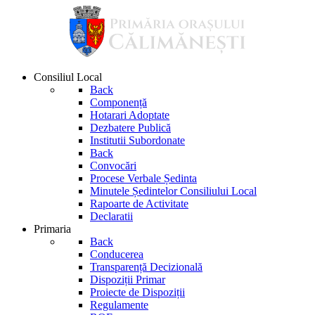
Consiliul Local
Back
Componență
Hotarari Adoptate
Dezbatere Publică
Institutii Subordonate
Back
Convocări
Procese Verbale Ședinta
Minutele Ședintelor Consiliului Local
Rapoarte de Activitate
Declaratii
Primaria
Back
Conducerea
Transparență Decizională
Dispoziții Primar
Proiecte de Dispoziții
Regulamente