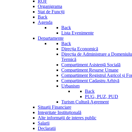
ROF
Organigrama
Stat de Funcții
Back
Agenda
Back
Lista Evenimente
Departamente
Back
Direcția Economică
Direcția de Administrare a Domeniului
Termică
Compartiment Asistență Socială
Compartiment Resurse Umane
Compartiment Registrul Agricol și Fo
Compartiment Cadastru Arhivă
Urbanism
Back
PUG, PUZ, PUD
Turism Cultură Agrement
Situații Financiare
Integritate Instituțională
Alte informații de interes public
Salarii
Declaratii