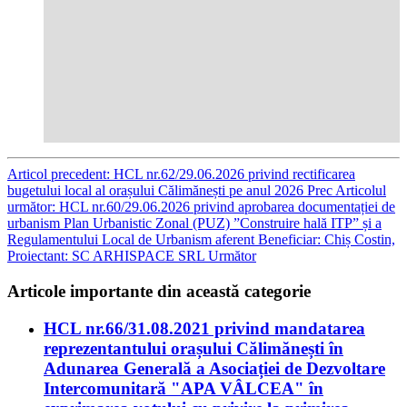
Articol precedent: HCL nr.62/29.06.2026 privind rectificarea
bugetului local al orașului Călimănești pe anul 2026
Prec
Articolul
următor: HCL nr.60/29.06.2026 privind aprobarea documentației de
urbanism Plan Urbanistic Zonal (PUZ) ”Construire hală ITP” și a
Regulamentului Local de Urbanism aferent Beneficiar: Chiș Costin,
Proiectant: SC ARHISPACE SRL
Următor
Articole importante din această categorie
HCL nr.66/31.08.2021 privind mandatarea
reprezentantului orașului Călimănești în
Adunarea Generală a Asociației de Dezvoltare
Intercomunitară "APA VÂLCEA" în