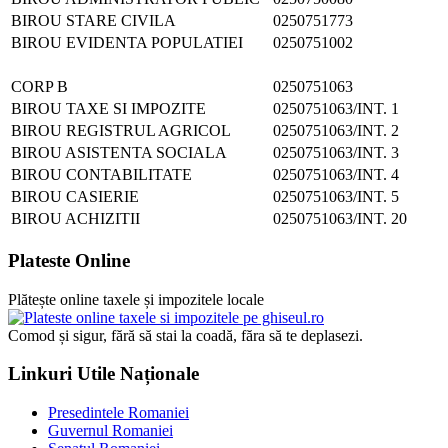
BIROU STARE CIVILA
0250751773
BIROU EVIDENTA POPULATIEI
0250751002
CORP B
0250751063
BIROU TAXE SI IMPOZITE
0250751063/INT. 1
BIROU REGISTRUL AGRICOL
0250751063/INT. 2
BIROU ASISTENTA SOCIALA
0250751063/INT. 3
BIROU CONTABILITATE
0250751063/INT. 4
BIROU CASIERIE
0250751063/INT. 5
BIROU ACHIZITII
0250751063/INT. 20
Plateste Online
Plătește online taxele și impozitele locale
Comod și sigur, fără să stai la coadă, făra să te deplasezi.
Linkuri Utile Naționale
Presedintele Romaniei
Guvernul Romaniei