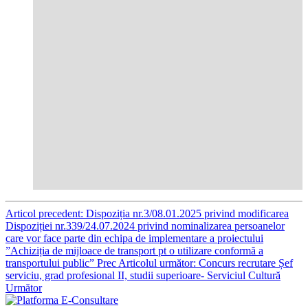
Articol precedent: Dispoziția nr.3/08.01.2025 privind modificarea
Dispoziției nr.339/24.07.2024 privind nominalizarea persoanelor
care vor face parte din echipa de implementare a proiectului
”Achiziția de mijloace de transport pt o utilizare conformă a
transportului public”
Prec
Articolul următor: Concurs recrutare Șef
serviciu, grad profesional II, studii superioare- Serviciul Cultură
Următor