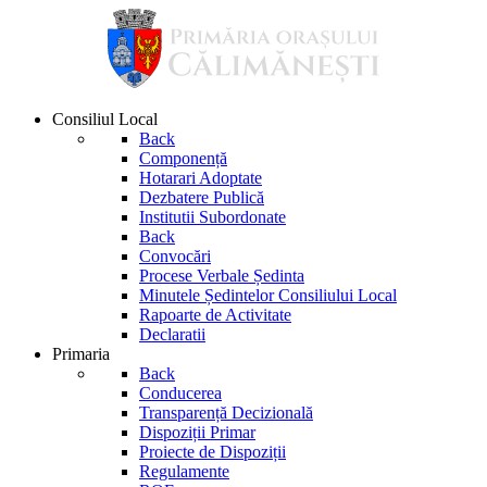
Consiliul Local
Back
Componență
Hotarari Adoptate
Dezbatere Publică
Institutii Subordonate
Back
Convocări
Procese Verbale Ședinta
Minutele Ședintelor Consiliului Local
Rapoarte de Activitate
Declaratii
Primaria
Back
Conducerea
Transparență Decizională
Dispoziții Primar
Proiecte de Dispoziții
Regulamente