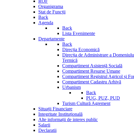
ROF
Organigrama
Stat de Funcții
Back
Agenda
Back
Lista Evenimente
Departamente
Back
Direcția Economică
Direcția de Administrare a Domeniului
Termică
Compartiment Asistență Socială
Compartiment Resurse Umane
Compartiment Registrul Agricol și Fo
Compartiment Cadastru Arhivă
Urbanism
Back
PUG, PUZ, PUD
Turism Cultură Agrement
Situații Financiare
Integritate Instituțională
Alte informații de interes public
Salarii
Declaratii