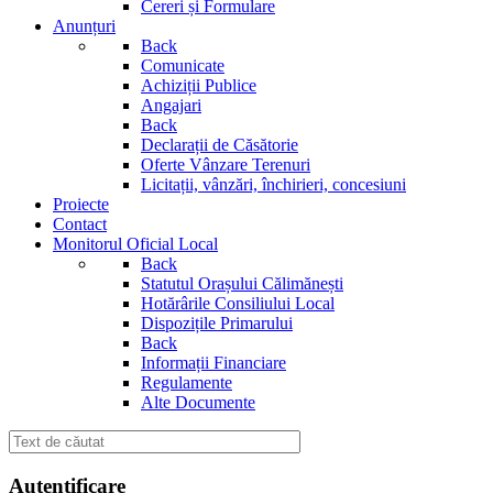
Cereri și Formulare
Anunțuri
Back
Comunicate
Achiziții Publice
Angajari
Back
Declarații de Căsătorie
Oferte Vânzare Terenuri
Licitații, vânzări, închirieri, concesiuni
Proiecte
Contact
Monitorul Oficial Local
Back
Statutul Orașului Călimănești
Hotărârile Consiliului Local
Dispozițile Primarului
Back
Informații Financiare
Regulamente
Alte Documente
Autentificare