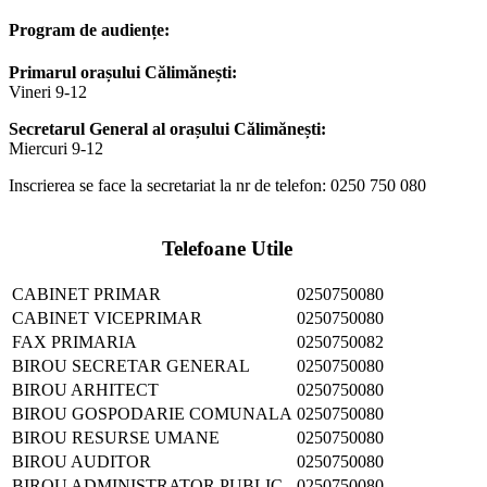
Program de audiențe:
Primarul orașului Călimănești:
Vineri 9-12
Secretarul General al orașului Călimănești:
Miercuri 9-12
Inscrierea se face la secretariat la nr de telefon: 0250 750 080
Telefoane Utile
CABINET PRIMAR
0250750080
CABINET VICEPRIMAR
0250750080
FAX PRIMARIA
0250750082
BIROU SECRETAR GENERAL
0250750080
BIROU ARHITECT
0250750080
BIROU GOSPODARIE COMUNALA
0250750080
BIROU RESURSE UMANE
0250750080
BIROU AUDITOR
0250750080
BIROU ADMINISTRATOR PUBLIC
0250750080