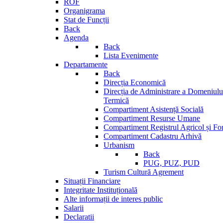
ROF
Organigrama
Stat de Funcții
Back
Agenda
Back
Lista Evenimente
Departamente
Back
Direcția Economică
Direcția de Administrare a Domeniului
Termică
Compartiment Asistență Socială
Compartiment Resurse Umane
Compartiment Registrul Agricol și Fo
Compartiment Cadastru Arhivă
Urbanism
Back
PUG, PUZ, PUD
Turism Cultură Agrement
Situații Financiare
Integritate Instituțională
Alte informații de interes public
Salarii
Declaratii