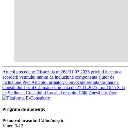
Articol precedent: Dispozitia nr.268/31.07.2026 privind încetarea
acordării venitului minim de incluziune componenta ajutor de
incluziune
Prec
Articolul următor: Convocare sedință ordinara a
Consiliului Local Călimănești în data de 27.11.2025, ora 16 în Sala
de Ședințe a Consiliului Local al orașului Călimănești
Următor
Program de audiențe:
Primarul orașului Călimănești:
Vineri 9-12