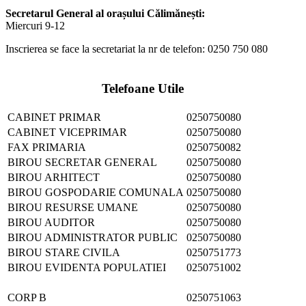
Secretarul General al orașului Călimănești:
Miercuri 9-12
Inscrierea se face la secretariat la nr de telefon: 0250 750 080
Telefoane Utile
CABINET PRIMAR
0250750080
CABINET VICEPRIMAR
0250750080
FAX PRIMARIA
0250750082
BIROU SECRETAR GENERAL
0250750080
BIROU ARHITECT
0250750080
BIROU GOSPODARIE COMUNALA
0250750080
BIROU RESURSE UMANE
0250750080
BIROU AUDITOR
0250750080
BIROU ADMINISTRATOR PUBLIC
0250750080
BIROU STARE CIVILA
0250751773
BIROU EVIDENTA POPULATIEI
0250751002
CORP B
0250751063