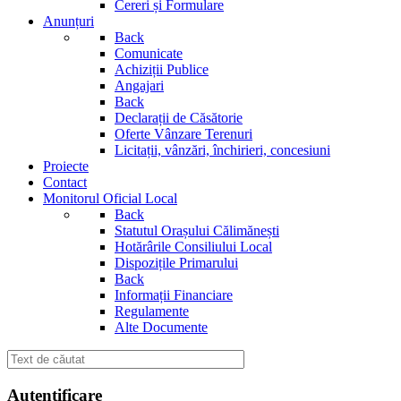
Cereri și Formulare
Anunțuri
Back
Comunicate
Achiziții Publice
Angajari
Back
Declarații de Căsătorie
Oferte Vânzare Terenuri
Licitații, vânzări, închirieri, concesiuni
Proiecte
Contact
Monitorul Oficial Local
Back
Statutul Orașului Călimănești
Hotărârile Consiliului Local
Dispozițile Primarului
Back
Informații Financiare
Regulamente
Alte Documente
Autentificare