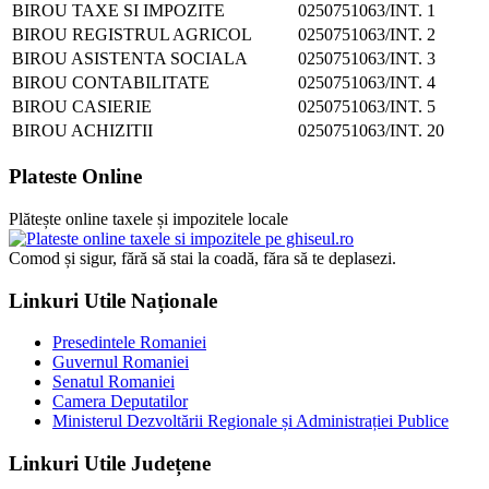
BIROU TAXE SI IMPOZITE
0250751063/INT. 1
BIROU REGISTRUL AGRICOL
0250751063/INT. 2
BIROU ASISTENTA SOCIALA
0250751063/INT. 3
BIROU CONTABILITATE
0250751063/INT. 4
BIROU CASIERIE
0250751063/INT. 5
BIROU ACHIZITII
0250751063/INT. 20
Plateste Online
Plătește online taxele și impozitele locale
Comod și sigur, fără să stai la coadă, făra să te deplasezi.
Linkuri Utile Naționale
Presedintele Romaniei
Guvernul Romaniei
Senatul Romaniei
Camera Deputatilor
Ministerul Dezvoltării Regionale și Administrației Publice
Linkuri Utile Județene