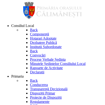
Consiliul Local
Back
Componență
Hotarari Adoptate
Dezbatere Publică
Institutii Subordonate
Back
Convocări
Procese Verbale Ședinta
Minutele Ședintelor Consiliului Local
Rapoarte de Activitate
Declaratii
Primaria
Back
Conducerea
Transparență Decizională
Dispoziții Primar
Proiecte de Dispoziții
Regulamente