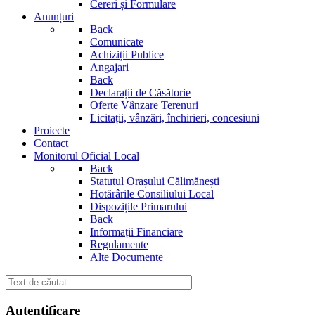
Cereri și Formulare
Anunțuri
Back
Comunicate
Achiziții Publice
Angajari
Back
Declarații de Căsătorie
Oferte Vânzare Terenuri
Licitații, vânzări, închirieri, concesiuni
Proiecte
Contact
Monitorul Oficial Local
Back
Statutul Orașului Călimănești
Hotărârile Consiliului Local
Dispozițile Primarului
Back
Informații Financiare
Regulamente
Alte Documente
Autentificare