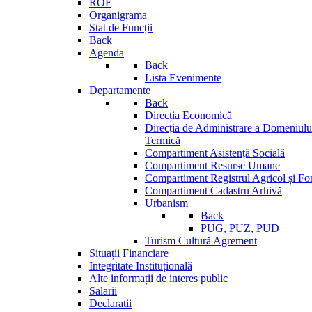
ROF
Organigrama
Stat de Funcții
Back
Agenda
Back
Lista Evenimente
Departamente
Back
Direcția Economică
Direcția de Administrare a Domeniului
Termică
Compartiment Asistență Socială
Compartiment Resurse Umane
Compartiment Registrul Agricol și Fo
Compartiment Cadastru Arhivă
Urbanism
Back
PUG, PUZ, PUD
Turism Cultură Agrement
Situații Financiare
Integritate Instituțională
Alte informații de interes public
Salarii
Declaratii