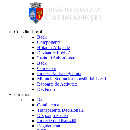
Consiliul Local
Back
Componență
Hotarari Adoptate
Dezbatere Publică
Institutii Subordonate
Back
Convocări
Procese Verbale Ședinta
Minutele Ședintelor Consiliului Local
Rapoarte de Activitate
Declaratii
Primaria
Back
Conducerea
Transparență Decizională
Dispoziții Primar
Proiecte de Dispoziții
Regulamente