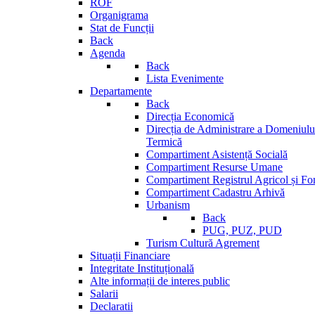
ROF
Organigrama
Stat de Funcții
Back
Agenda
Back
Lista Evenimente
Departamente
Back
Direcția Economică
Direcția de Administrare a Domeniului
Termică
Compartiment Asistență Socială
Compartiment Resurse Umane
Compartiment Registrul Agricol și Fo
Compartiment Cadastru Arhivă
Urbanism
Back
PUG, PUZ, PUD
Turism Cultură Agrement
Situații Financiare
Integritate Instituțională
Alte informații de interes public
Salarii
Declaratii