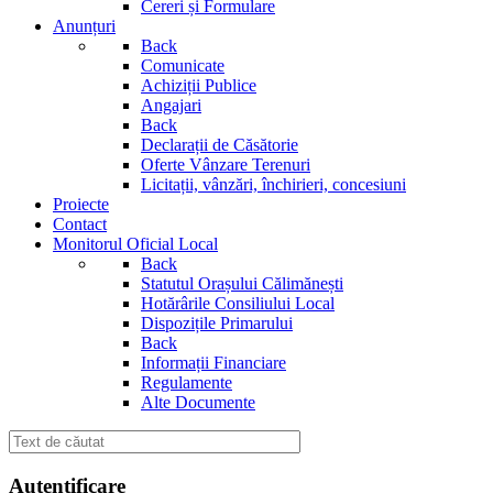
Cereri și Formulare
Anunțuri
Back
Comunicate
Achiziții Publice
Angajari
Back
Declarații de Căsătorie
Oferte Vânzare Terenuri
Licitații, vânzări, închirieri, concesiuni
Proiecte
Contact
Monitorul Oficial Local
Back
Statutul Orașului Călimănești
Hotărârile Consiliului Local
Dispozițile Primarului
Back
Informații Financiare
Regulamente
Alte Documente
Autentificare