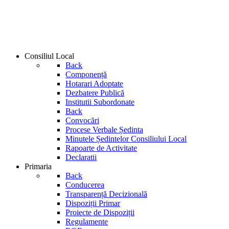
Consiliul Local
Back
Componență
Hotarari Adoptate
Dezbatere Publică
Institutii Subordonate
Back
Convocări
Procese Verbale Ședinta
Minutele Ședintelor Consiliului Local
Rapoarte de Activitate
Declaratii
Primaria
Back
Conducerea
Transparență Decizională
Dispoziții Primar
Proiecte de Dispoziții
Regulamente