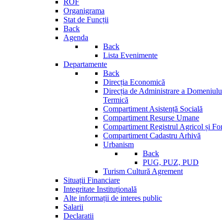
ROF
Organigrama
Stat de Funcții
Back
Agenda
Back
Lista Evenimente
Departamente
Back
Direcția Economică
Direcția de Administrare a Domeniului
Termică
Compartiment Asistență Socială
Compartiment Resurse Umane
Compartiment Registrul Agricol și Fo
Compartiment Cadastru Arhivă
Urbanism
Back
PUG, PUZ, PUD
Turism Cultură Agrement
Situații Financiare
Integritate Instituțională
Alte informații de interes public
Salarii
Declaratii