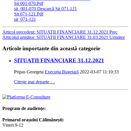
Sit 001-070.Pdf
sit_001-070
Descarcă Sit 071-121
Sit 071-121.Pdf
sit_071-121
Articol precedent: SITUATII FINANCIARE 31.12.2021
Prec
Articolul următor: SITUATII FINANCIARE 31.03.2021
Următor
Articole importante din această categorie
SITUATII FINANCIARE 31.12.2021
Pripas Georgeta
Execuția Bugetară
2022-03-07 11:10:33
Citește mai departe …
Program de audiențe:
Primarul orașului Călimănești:
Vineri 9-12