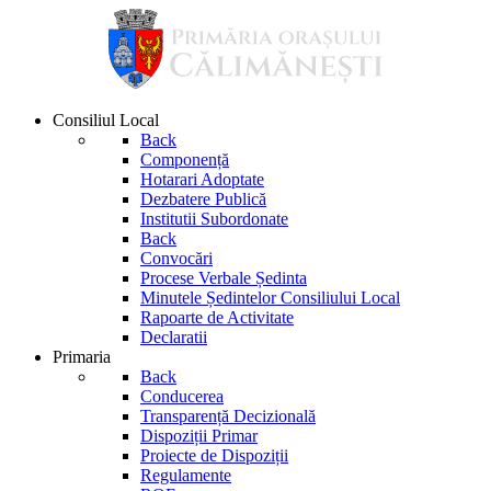
Consiliul Local
Back
Componență
Hotarari Adoptate
Dezbatere Publică
Institutii Subordonate
Back
Convocări
Procese Verbale Ședinta
Minutele Ședintelor Consiliului Local
Rapoarte de Activitate
Declaratii
Primaria
Back
Conducerea
Transparență Decizională
Dispoziții Primar
Proiecte de Dispoziții
Regulamente