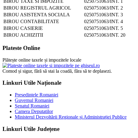
BIROU TAXE SI IMPOZITE
0250751063/INT. 1
BIROU REGISTRUL AGRICOL
0250751063/INT. 2
BIROU ASISTENTA SOCIALA
0250751063/INT. 3
BIROU CONTABILITATE
0250751063/INT. 4
BIROU CASIERIE
0250751063/INT. 5
BIROU ACHIZITII
0250751063/INT. 20
Plateste Online
Plătește online taxele și impozitele locale
Comod și sigur, fără să stai la coadă, făra să te deplasezi.
Linkuri Utile Naționale
Presedintele Romaniei
Guvernul Romaniei
Senatul Romaniei
Camera Deputatilor
Ministerul Dezvoltării Regionale și Administrației Publice
Linkuri Utile Județene