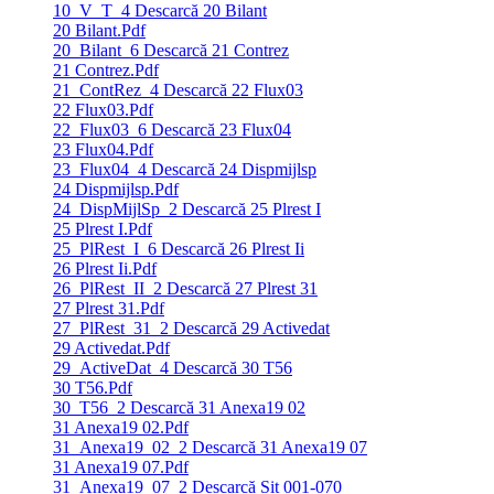
10_V_T_4
Descarcă 20 Bilant
20 Bilant.Pdf
20_Bilant_6
Descarcă 21 Contrez
21 Contrez.Pdf
21_ContRez_4
Descarcă 22 Flux03
22 Flux03.Pdf
22_Flux03_6
Descarcă 23 Flux04
23 Flux04.Pdf
23_Flux04_4
Descarcă 24 Dispmijlsp
24 Dispmijlsp.Pdf
24_DispMijlSp_2
Descarcă 25 Plrest I
25 Plrest I.Pdf
25_PlRest_I_6
Descarcă 26 Plrest Ii
26 Plrest Ii.Pdf
26_PlRest_II_2
Descarcă 27 Plrest 31
27 Plrest 31.Pdf
27_PlRest_31_2
Descarcă 29 Activedat
29 Activedat.Pdf
29_ActiveDat_4
Descarcă 30 T56
30 T56.Pdf
30_T56_2
Descarcă 31 Anexa19 02
31 Anexa19 02.Pdf
31_Anexa19_02_2
Descarcă 31 Anexa19 07
31 Anexa19 07.Pdf
31_Anexa19_07_2
Descarcă Sit 001-070