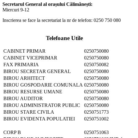
Secretarul General al orașului Călimănești:
Miercuri 9-12
Inscrierea se face la secretariat la nr de telefon: 0250 750 080
Telefoane Utile
CABINET PRIMAR
0250750080
CABINET VICEPRIMAR
0250750080
FAX PRIMARIA
0250750082
BIROU SECRETAR GENERAL
0250750080
BIROU ARHITECT
0250750080
BIROU GOSPODARIE COMUNALA
0250750080
BIROU RESURSE UMANE
0250750080
BIROU AUDITOR
0250750080
BIROU ADMINISTRATOR PUBLIC
0250750080
BIROU STARE CIVILA
0250751773
BIROU EVIDENTA POPULATIEI
0250751002
CORP B
0250751063