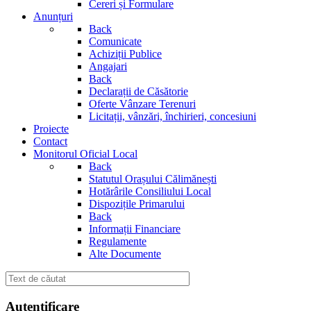
Cereri și Formulare
Anunțuri
Back
Comunicate
Achiziții Publice
Angajari
Back
Declarații de Căsătorie
Oferte Vânzare Terenuri
Licitații, vânzări, închirieri, concesiuni
Proiecte
Contact
Monitorul Oficial Local
Back
Statutul Orașului Călimănești
Hotărârile Consiliului Local
Dispozițile Primarului
Back
Informații Financiare
Regulamente
Alte Documente
Autentificare