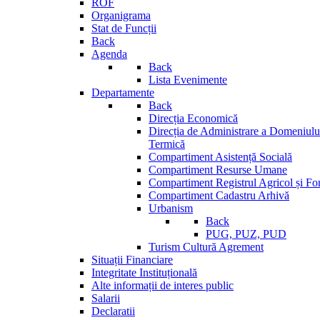
ROF
Organigrama
Stat de Funcții
Back
Agenda
Back
Lista Evenimente
Departamente
Back
Direcția Economică
Direcția de Administrare a Domeniului
Termică
Compartiment Asistență Socială
Compartiment Resurse Umane
Compartiment Registrul Agricol și Fo
Compartiment Cadastru Arhivă
Urbanism
Back
PUG, PUZ, PUD
Turism Cultură Agrement
Situații Financiare
Integritate Instituțională
Alte informații de interes public
Salarii
Declaratii