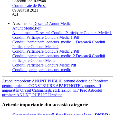
Diaconu Ion Razvan
Comunicate de Presa
09 August 2021
641
Atașamente:
Descarcă Anunt Medic
Anunt Medic.Pdf
Anunt_medic
Descarcă Conditii Participare Concurs Medic 1
Conditii Participare Concurs Medic 1.Pdf
Conditii_participare_concurs_medic_1
Descarcă Conditii
Participare Concurs Medic 2
Conditii Participare Concurs Medic 2.Pdf
Conditii_participare_concurs_medic_2
Descarcă Conditii
Participare Concurs Medic
Conditii Participare Concurs Medic.Pdf
Conditii_participare_concurs_medic
Articol precedent: ANUNT PUBLIC privind decizia de încadrare
pentru proiectul CONSTRUIRE APARTHOTEL propus a fi
ampasat în Orașul Călimănești, str.Brazilor, nr.7
Prec
Articolul
următor: ANUNŢ PUBLIC
Următor
Articole importante din această categorie