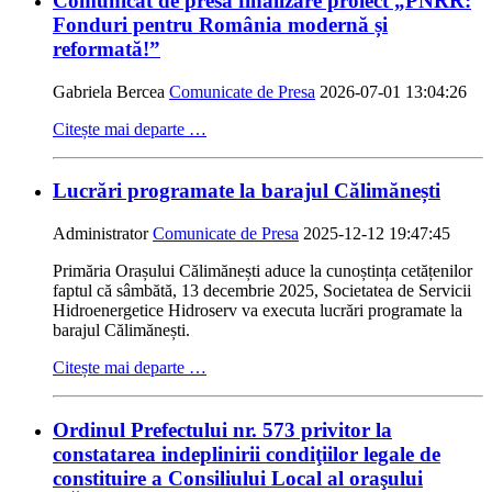
Comunicat de presă finalizare proiect „PNRR:
Fonduri pentru România modernă și
reformată!”
Gabriela Bercea
Comunicate de Presa
2026-07-01 13:04:26
Citește mai departe …
Lucrări programate la barajul Călimănești
Administrator
Comunicate de Presa
2025-12-12 19:47:45
Primăria Orașului Călimănești aduce la cunoștința cetățenilor
faptul că sâmbătă, 13 decembrie 2025, Societatea de Servicii
Hidroenergetice Hidroserv va executa lucrări programate la
barajul Călimănești.
Citește mai departe …
Ordinul Prefectului nr. 573 privitor la
constatarea indeplinirii condiţiilor legale de
constituire a Consiliului Local al oraşului