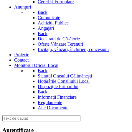
Cereri și Formulare
Anunțuri
Back
Comunicate
Achiziții Publice
Angajari
Back
Declarații de Căsătorie
Oferte Vânzare Terenuri
Licitații, vânzări, închirieri, concesiuni
Proiecte
Contact
Monitorul Oficial Local
Back
Statutul Orașului Călimănești
Hotărârile Consiliului Local
Dispozițile Primarului
Back
Informații Financiare
Regulamente
Alte Documente
Autentificare