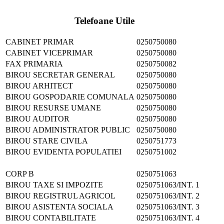
Telefoane Utile
CABINET PRIMAR
0250750080
CABINET VICEPRIMAR
0250750080
FAX PRIMARIA
0250750082
BIROU SECRETAR GENERAL
0250750080
BIROU ARHITECT
0250750080
BIROU GOSPODARIE COMUNALA
0250750080
BIROU RESURSE UMANE
0250750080
BIROU AUDITOR
0250750080
BIROU ADMINISTRATOR PUBLIC
0250750080
BIROU STARE CIVILA
0250751773
BIROU EVIDENTA POPULATIEI
0250751002
CORP B
0250751063
BIROU TAXE SI IMPOZITE
0250751063/INT. 1
BIROU REGISTRUL AGRICOL
0250751063/INT. 2
BIROU ASISTENTA SOCIALA
0250751063/INT. 3
BIROU CONTABILITATE
0250751063/INT. 4