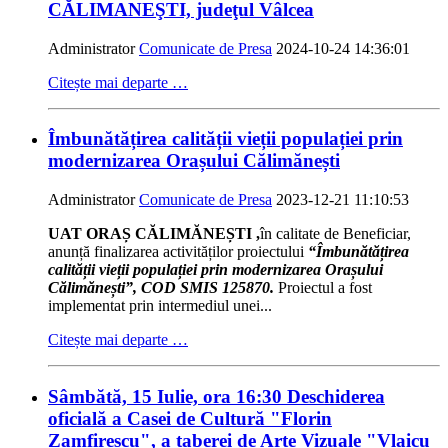
CĂLIMANEŞTI, judeţul Vâlcea
Administrator
Comunicate de Presa
2024-10-24 14:36:01
Citește mai departe …
Îmbunătățirea calității vieții populației prin
modernizarea Orașului Călimănești
Administrator
Comunicate de Presa
2023-12-21 11:10:53
UAT ORAȘ CĂLIMĂNEȘTI
,
în calitate de Beneficiar,
anunță finalizarea activităților proiectului
“Îmbunătățirea
calității vieții populației prin modernizarea Orașului
Călimănești”, COD SMIS 125870.
Proiectul a fost
implementat prin intermediul unei...
Citește mai departe …
Sâmbătă, 15 Iulie, ora 16:30 Deschiderea
oficială a Casei de Cultură "Florin
Zamfirescu", a taberei de Arte Vizuale "Vlaicu