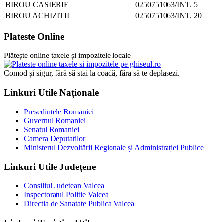
BIROU CASIERIE
0250751063/INT. 5
BIROU ACHIZITII
0250751063/INT. 20
Plateste Online
Plătește online taxele și impozitele locale
Comod și sigur, fără să stai la coadă, făra să te deplasezi.
Linkuri Utile Naționale
Presedintele Romaniei
Guvernul Romaniei
Senatul Romaniei
Camera Deputatilor
Ministerul Dezvoltării Regionale și Administrației Publice
Linkuri Utile Județene
Consiliul Judetean Valcea
Inspectoratul Politie Valcea
Directia de Sanatate Publica Valcea