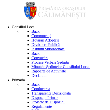
Consiliul Local
Back
Componență
Hotarari Adoptate
Dezbatere Publică
Institutii Subordonate
Back
Convocări
Procese Verbale Ședinta
Minutele Ședintelor Consiliului Local
Rapoarte de Activitate
Declaratii
Primaria
Back
Conducerea
Transparență Decizională
Dispoziții Primar
Proiecte de Dispoziții
Regulamente