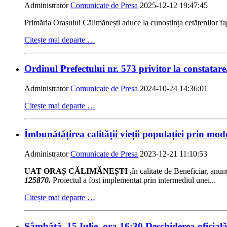
Administrator
Comunicate de Presa
2025-12-12 19:47:45
Primăria Orașului Călimănești aduce la cunoștința cetățenilor f
Citește mai departe …
Ordinul Prefectului nr. 573 privitor la constatar
Administrator
Comunicate de Presa
2024-10-24 14:36:01
Citește mai departe …
Îmbunătățirea calității vieții populației prin mo
Administrator
Comunicate de Presa
2023-12-21 11:10:53
UAT ORAȘ CĂLIMĂNEȘTI
,
în calitate de Beneficiar, anunț
125870.
Proiectul a fost implementat prin intermediul unei...
Citește mai departe …
Sâmbătă, 15 Iulie, ora 16:30 Deschiderea oficial