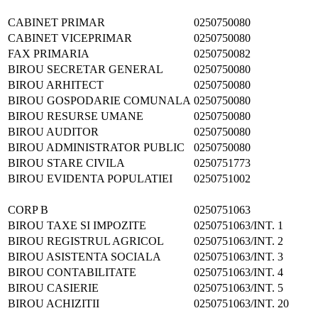
CABINET PRIMAR
0250750080
CABINET VICEPRIMAR
0250750080
FAX PRIMARIA
0250750082
BIROU SECRETAR GENERAL
0250750080
BIROU ARHITECT
0250750080
BIROU GOSPODARIE COMUNALA
0250750080
BIROU RESURSE UMANE
0250750080
BIROU AUDITOR
0250750080
BIROU ADMINISTRATOR PUBLIC
0250750080
BIROU STARE CIVILA
0250751773
BIROU EVIDENTA POPULATIEI
0250751002
CORP B
0250751063
BIROU TAXE SI IMPOZITE
0250751063/INT. 1
BIROU REGISTRUL AGRICOL
0250751063/INT. 2
BIROU ASISTENTA SOCIALA
0250751063/INT. 3
BIROU CONTABILITATE
0250751063/INT. 4
BIROU CASIERIE
0250751063/INT. 5
BIROU ACHIZITII
0250751063/INT. 20