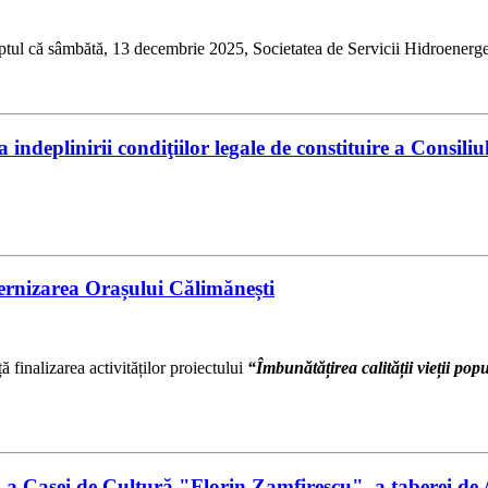
aptul că sâmbătă, 13 decembrie 2025, Societatea de Servicii Hidroenerge
ea indeplinirii condiţiilor legale de constituire a Con
dernizarea Orașului Călimănești
ă finalizarea activităților proiectului
“Îmbunătățirea calității vieții p
ă a Casei de Cultură "Florin Zamfirescu", a taberei de 