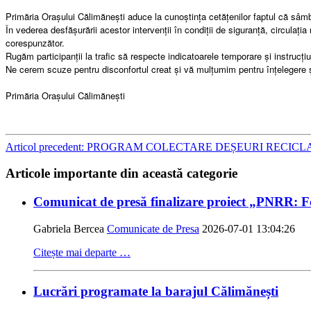
Primăria Orașului Călimănești aduce la cunoștința cetățenilor faptul că sâm
În vederea desfășurării acestor intervenții în condiții de siguranță, circulația 
corespunzător.
Rugăm participanții la trafic să respecte indicatoarele temporare și instrucțiun
Ne cerem scuze pentru disconfortul creat și vă mulțumim pentru înțelegere 
Primăria Orașului Călimănești
Articol precedent: PROGRAM COLECTARE DEȘEURI RECIC
Articole importante din această categorie
Comunicat de presă finalizare proiect „PNRR: 
Gabriela Bercea
Comunicate de Presa
2026-07-01 13:04:26
Citește mai departe …
Lucrări programate la barajul Călimănești