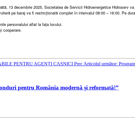
bătă, 13 decembrie 2025, Societatea de Servicii Hidroenergetice Hidroserv va 
rutieră pe baraj va fi restricționată complet în intervalul 08:00 – 16:00. Pe durat
ile personalului aflat la fața locului.
și cooperare.
LABILE PENTRU AGENȚI CASNICI
Prec
Articolul următor: Program 
Fonduri pentru România modernă și reformată!”