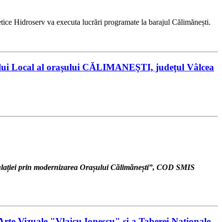
tice Hidroserv va executa lucrări programate la barajul Călimănești.
siliului Local al oraşului CĂLIMANEŞTI, judeţul Vâlcea
opulației prin modernizarea Orașului Călimănești”, COD SMIS
Arte Vizuale "Vlaicu Ionescu" și a Taberei Nationale