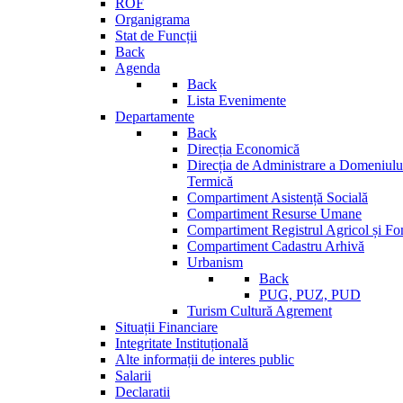
ROF
Organigrama
Stat de Funcții
Back
Agenda
Back
Lista Evenimente
Departamente
Back
Direcția Economică
Direcția de Administrare a Domeniului
Termică
Compartiment Asistență Socială
Compartiment Resurse Umane
Compartiment Registrul Agricol și Fo
Compartiment Cadastru Arhivă
Urbanism
Back
PUG, PUZ, PUD
Turism Cultură Agrement
Situații Financiare
Integritate Instituțională
Alte informații de interes public
Salarii
Declaratii