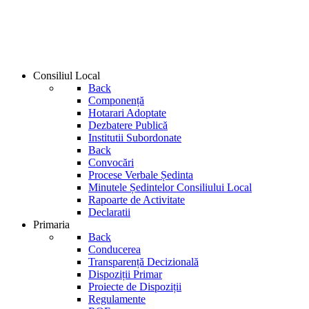
Consiliul Local
Back
Componență
Hotarari Adoptate
Dezbatere Publică
Institutii Subordonate
Back
Convocări
Procese Verbale Ședinta
Minutele Ședintelor Consiliului Local
Rapoarte de Activitate
Declaratii
Primaria
Back
Conducerea
Transparență Decizională
Dispoziții Primar
Proiecte de Dispoziții
Regulamente