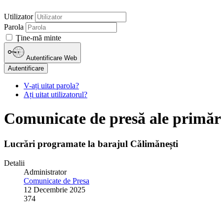
Utilizator
Parola
Ţine-mă minte
Autentificare Web
Autentificare
V-ați uitat parola?
Ați uitat utilizatorul?
Comunicate de presă ale primăr
Lucrări programate la barajul Călimănești
Detalii
Administrator
Comunicate de Presa
12 Decembrie 2025
374