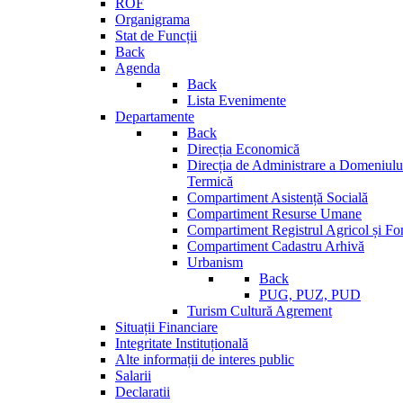
ROF
Organigrama
Stat de Funcții
Back
Agenda
Back
Lista Evenimente
Departamente
Back
Direcția Economică
Direcția de Administrare a Domeniului
Termică
Compartiment Asistență Socială
Compartiment Resurse Umane
Compartiment Registrul Agricol și Fo
Compartiment Cadastru Arhivă
Urbanism
Back
PUG, PUZ, PUD
Turism Cultură Agrement
Situații Financiare
Integritate Instituțională
Alte informații de interes public
Salarii
Declaratii