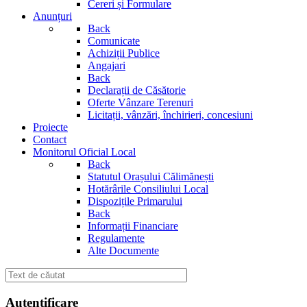
Cereri și Formulare
Anunțuri
Back
Comunicate
Achiziții Publice
Angajari
Back
Declarații de Căsătorie
Oferte Vânzare Terenuri
Licitații, vânzări, închirieri, concesiuni
Proiecte
Contact
Monitorul Oficial Local
Back
Statutul Orașului Călimănești
Hotărârile Consiliului Local
Dispozițile Primarului
Back
Informații Financiare
Regulamente
Alte Documente
Autentificare