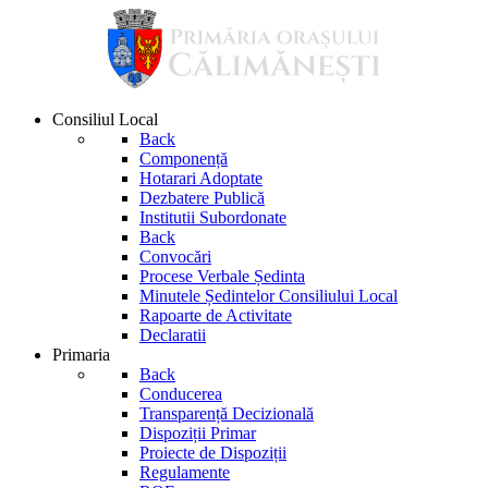
Consiliul Local
Back
Componență
Hotarari Adoptate
Dezbatere Publică
Institutii Subordonate
Back
Convocări
Procese Verbale Ședinta
Minutele Ședintelor Consiliului Local
Rapoarte de Activitate
Declaratii
Primaria
Back
Conducerea
Transparență Decizională
Dispoziții Primar
Proiecte de Dispoziții
Regulamente