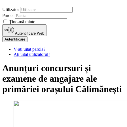
Utilizator
Parola
Ţine-mă minte
Autentificare Web
Autentificare
V-ați uitat parola?
Ați uitat utilizatorul?
Anunțuri concursuri și
examene de angajare ale
primăriei orașului Călimănești