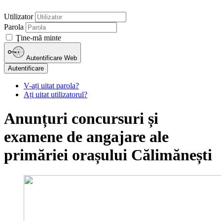
Utilizator
Parola
Ţine-mă minte
Autentificare Web
Autentificare
V-ați uitat parola?
Ați uitat utilizatorul?
Anunțuri concursuri și
examene de angajare ale
primăriei orașului Călimănești