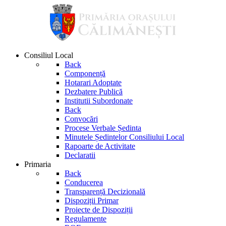
Consiliul Local
Back
Componență
Hotarari Adoptate
Dezbatere Publică
Institutii Subordonate
Back
Convocări
Procese Verbale Ședinta
Minutele Ședintelor Consiliului Local
Rapoarte de Activitate
Declaratii
Primaria
Back
Conducerea
Transparență Decizională
Dispoziții Primar
Proiecte de Dispoziții
Regulamente