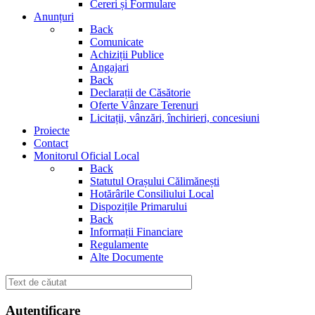
Cereri și Formulare
Anunțuri
Back
Comunicate
Achiziții Publice
Angajari
Back
Declarații de Căsătorie
Oferte Vânzare Terenuri
Licitații, vânzări, închirieri, concesiuni
Proiecte
Contact
Monitorul Oficial Local
Back
Statutul Orașului Călimănești
Hotărârile Consiliului Local
Dispozițile Primarului
Back
Informații Financiare
Regulamente
Alte Documente
Autentificare