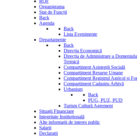
ROF
Organigrama
Stat de Funcții
Back
Agenda
Back
Lista Evenimente
Departamente
Back
Direcția Economică
Direcția de Administrare a Domeniului
Termică
Compartiment Asistență Socială
Compartiment Resurse Umane
Compartiment Registrul Agricol și Fo
Compartiment Cadastru Arhivă
Urbanism
Back
PUG, PUZ, PUD
Turism Cultură Agrement
Situații Financiare
Integritate Instituțională
Alte informații de interes public
Salarii
Declaratii