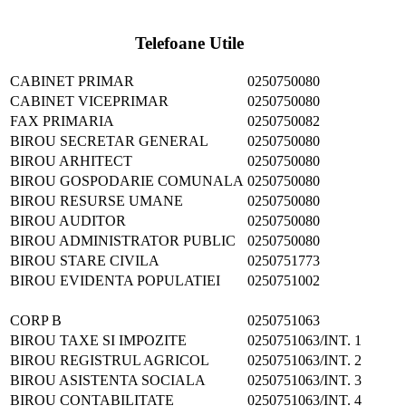
Telefoane Utile
CABINET PRIMAR
0250750080
CABINET VICEPRIMAR
0250750080
FAX PRIMARIA
0250750082
BIROU SECRETAR GENERAL
0250750080
BIROU ARHITECT
0250750080
BIROU GOSPODARIE COMUNALA
0250750080
BIROU RESURSE UMANE
0250750080
BIROU AUDITOR
0250750080
BIROU ADMINISTRATOR PUBLIC
0250750080
BIROU STARE CIVILA
0250751773
BIROU EVIDENTA POPULATIEI
0250751002
CORP B
0250751063
BIROU TAXE SI IMPOZITE
0250751063/INT. 1
BIROU REGISTRUL AGRICOL
0250751063/INT. 2
BIROU ASISTENTA SOCIALA
0250751063/INT. 3
BIROU CONTABILITATE
0250751063/INT. 4