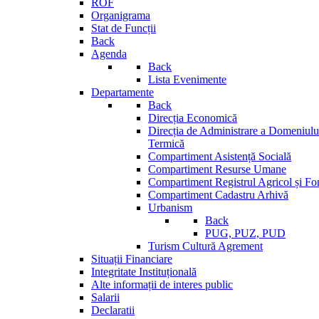
ROF
Organigrama
Stat de Funcții
Back
Agenda
Back
Lista Evenimente
Departamente
Back
Direcția Economică
Direcția de Administrare a Domeniului
Termică
Compartiment Asistență Socială
Compartiment Resurse Umane
Compartiment Registrul Agricol și Fo
Compartiment Cadastru Arhivă
Urbanism
Back
PUG, PUZ, PUD
Turism Cultură Agrement
Situații Financiare
Integritate Instituțională
Alte informații de interes public
Salarii
Declaratii