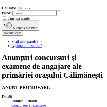
Utilizator
Parola
Ţine-mă minte
Autentificare Web
Autentificare
V-ați uitat parola?
Ați uitat utilizatorul?
Anunțuri concursuri și
examene de angajare ale
primăriei orașului Călimănești
ANUNT PROMOVARE
Detalii
Romina Pietrariu
Concursuri si examene