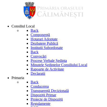
Consiliul Local
Back
Componență
Hotarari Adoptate
Dezbatere Publică
Institutii Subordonate
Back
Convocări
Procese Verbale Ședinta
Minutele Ședintelor Consiliului Local
Rapoarte de Activitate
Declaratii
Primaria
Back
Conducerea
Transparență Decizională
Dispoziții Primar
Proiecte de Dispoziții
Regulamente