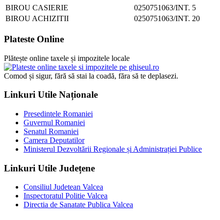
BIROU CASIERIE
0250751063/INT. 5
BIROU ACHIZITII
0250751063/INT. 20
Plateste Online
Plătește online taxele și impozitele locale
Comod și sigur, fără să stai la coadă, făra să te deplasezi.
Linkuri Utile Naționale
Presedintele Romaniei
Guvernul Romaniei
Senatul Romaniei
Camera Deputatilor
Ministerul Dezvoltării Regionale și Administrației Publice
Linkuri Utile Județene
Consiliul Judetean Valcea
Inspectoratul Politie Valcea
Directia de Sanatate Publica Valcea