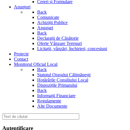
Cereri și Formulare
Anunțuri
Back
Comunicate
Achiziții Publice
Angajari
Back
Declarații de Căsătorie
Oferte Vânzare Terenuri
Licitații, vânzări, închirieri, concesiuni
Proiecte
Contact
Monitorul Oficial Local
Back
Statutul Orașului Călimănești
Hotărârile Consiliului Local
Dispozițile Primarului
Back
Informații Financiare
Regulamente
Alte Documente
Autentificare