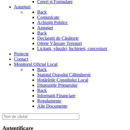
Cereri și Formulare
Anunțuri
Back
Comunicate
Achiziții Publice
Angajari
Back
Declarații de Căsătorie
Oferte Vânzare Terenuri
Licitații, vânzări, închirieri, concesiuni
Proiecte
Contact
Monitorul Oficial Local
Back
Statutul Orașului Călimănești
Hotărârile Consiliului Local
Dispozițile Primarului
Back
Informații Financiare
Regulamente
Alte Documente
Autentificare