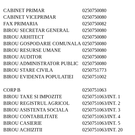
CABINET PRIMAR
0250750080
CABINET VICEPRIMAR
0250750080
FAX PRIMARIA
0250750082
BIROU SECRETAR GENERAL
0250750080
BIROU ARHITECT
0250750080
BIROU GOSPODARIE COMUNALA
0250750080
BIROU RESURSE UMANE
0250750080
BIROU AUDITOR
0250750080
BIROU ADMINISTRATOR PUBLIC
0250750080
BIROU STARE CIVILA
0250751773
BIROU EVIDENTA POPULATIEI
0250751002
CORP B
0250751063
BIROU TAXE SI IMPOZITE
0250751063/INT. 1
BIROU REGISTRUL AGRICOL
0250751063/INT. 2
BIROU ASISTENTA SOCIALA
0250751063/INT. 3
BIROU CONTABILITATE
0250751063/INT. 4
BIROU CASIERIE
0250751063/INT. 5
BIROU ACHIZITII
0250751063/INT. 20