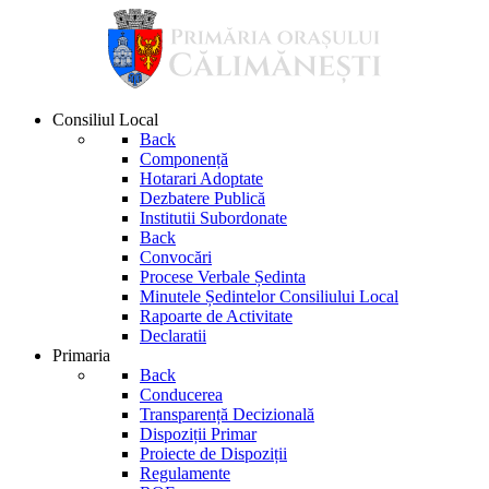
Consiliul Local
Back
Componență
Hotarari Adoptate
Dezbatere Publică
Institutii Subordonate
Back
Convocări
Procese Verbale Ședinta
Minutele Ședintelor Consiliului Local
Rapoarte de Activitate
Declaratii
Primaria
Back
Conducerea
Transparență Decizională
Dispoziții Primar
Proiecte de Dispoziții
Regulamente