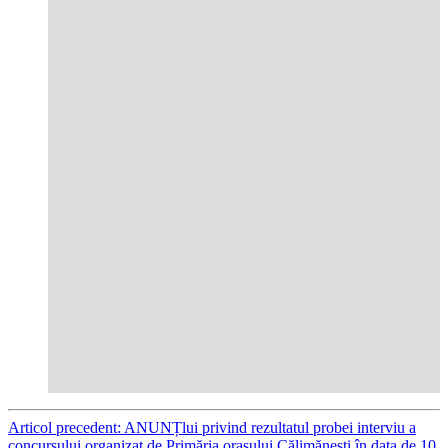
Articol precedent: ANUNȚlui privind rezultatul probei interviu a
concursului organizat de Primăria orașului Călimănești în data de 10