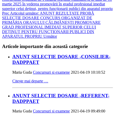
martie 2025 în vederea promovării în gradul profesional imediat
superior celui deținut, pentru funcționarii publici din aparatul propriu
Prec
Articolul următor: ANUNȚ REZULTATE PROBĂ
SELECȚIE DOSARE CONCURS ORGANIZAT DE
PRIMĂRIA ORAȘULUI CĂLIMĂNEȘTI PROMOVARE
GRAD PROFESIONAL IMEDIAT SUPERIOR CELUI
DEȚINUT PENTRU FUNCȚIONARII PUBLICI DIN
APARATUL PROPRIU
Următor
Articole importante din această categorie
ANUNT SELECTIE DOSARE -CONSILIER-
DADPPAET
Maria Guda
Concursuri si examene
2021-04-19 10:10:52
Citește mai departe …
ANUNT SELECTIE DOSARE -REFERENT-
DADPPAET
Maria Guda
Concursuri si examene
2021-04-19 09:49:00