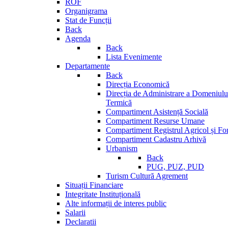
ROF
Organigrama
Stat de Funcții
Back
Agenda
Back
Lista Evenimente
Departamente
Back
Direcția Economică
Direcția de Administrare a Domeniului
Termică
Compartiment Asistență Socială
Compartiment Resurse Umane
Compartiment Registrul Agricol și Fo
Compartiment Cadastru Arhivă
Urbanism
Back
PUG, PUZ, PUD
Turism Cultură Agrement
Situații Financiare
Integritate Instituțională
Alte informații de interes public
Salarii
Declaratii