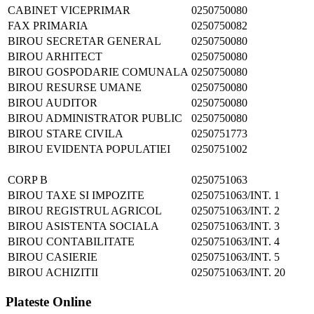
CABINET VICEPRIMAR
0250750080
FAX PRIMARIA
0250750082
BIROU SECRETAR GENERAL
0250750080
BIROU ARHITECT
0250750080
BIROU GOSPODARIE COMUNALA
0250750080
BIROU RESURSE UMANE
0250750080
BIROU AUDITOR
0250750080
BIROU ADMINISTRATOR PUBLIC
0250750080
BIROU STARE CIVILA
0250751773
BIROU EVIDENTA POPULATIEI
0250751002
CORP B
0250751063
BIROU TAXE SI IMPOZITE
0250751063/INT. 1
BIROU REGISTRUL AGRICOL
0250751063/INT. 2
BIROU ASISTENTA SOCIALA
0250751063/INT. 3
BIROU CONTABILITATE
0250751063/INT. 4
BIROU CASIERIE
0250751063/INT. 5
BIROU ACHIZITII
0250751063/INT. 20
Plateste Online