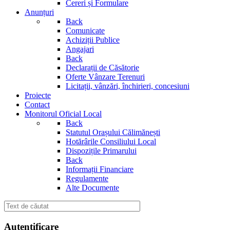
Cereri și Formulare
Anunțuri
Back
Comunicate
Achiziții Publice
Angajari
Back
Declarații de Căsătorie
Oferte Vânzare Terenuri
Licitații, vânzări, închirieri, concesiuni
Proiecte
Contact
Monitorul Oficial Local
Back
Statutul Orașului Călimănești
Hotărârile Consiliului Local
Dispozițile Primarului
Back
Informații Financiare
Regulamente
Alte Documente
Autentificare