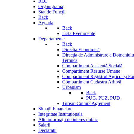
ROF
Organigrama
Stat de Funcții
Back
Agenda
Back
Lista Evenimente
Departamente
Back
Direcția Economică
Direcția de Administrare a Domeniului
Termică
Compartiment Asistență Socială
Compartiment Resurse Umane
Compartiment Registrul Agricol și Fo
Compartiment Cadastru Arhivă
Urbanism
Back
PUG, PUZ, PUD
Turism Cultură Agrement
Situații Financiare
Integritate Instituțională
Alte informații de interes public
Salarii
Declaratii