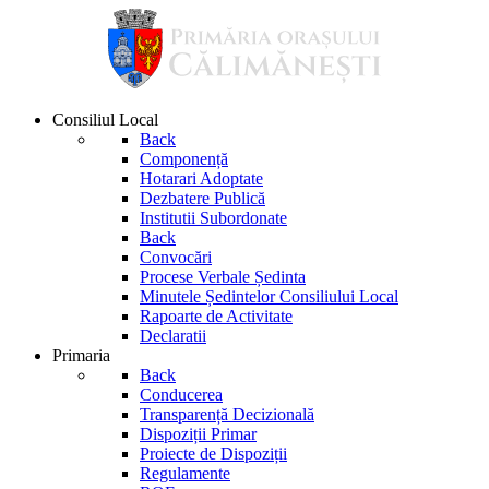
Consiliul Local
Back
Componență
Hotarari Adoptate
Dezbatere Publică
Institutii Subordonate
Back
Convocări
Procese Verbale Ședinta
Minutele Ședintelor Consiliului Local
Rapoarte de Activitate
Declaratii
Primaria
Back
Conducerea
Transparență Decizională
Dispoziții Primar
Proiecte de Dispoziții
Regulamente