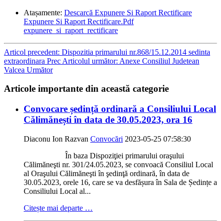
Atașamente:
Descarcă Expunere Si Raport Rectificare
Expunere Si Raport Rectificare.Pdf
expunere_si_raport_rectificare
Articol precedent: Dispozitia primarului nr.868/15.12.2014 sedinta
extraordinara
Prec
Articolul următor: Anexe Consiliul Judetean
Valcea
Următor
Articole importante din această categorie
Convocare ședință ordinară a Consiliului Local
Călimănești în data de 30.05.2023, ora 16
Diaconu Ion Razvan
Convocări
2023-05-25 07:58:30
În baza Dispoziţiei primarului oraşului
Călimăneşti nr. 301/24.05.2023, se convoacă Consiliul Local
al Oraşului Călimăneşti în şedinţă ordinară, în data de
30.05.2023, orele 16, care se va desfășura în Sala de Ședințe a
Consiliului Local al...
Citește mai departe …