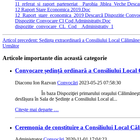
11_referat_si_raport_parteneriat__Parohia_Jiblea_Veche
Descar
12 Raport Stare Economica 2019.Doc
12_Raport_stare_economica_2019
Descarcă Dispozitie Convoc
Dispozitie Convocare Cl Cod Administrativ.Doc
dispozitie_convocare_CL_Cod__Administrativ_1
Articol precedent: Sedința extraordinară a Consiliului Local Călimăn
Următor
Articole importante din această categorie
Convocare ședință ordinară a Consiliului Local 
Diaconu Ion Razvan
Convocări
2023-05-25 07:58:30
În baza Dispoziţiei primarului oraşului Călimăneşti nr. 301
desfășura în Sala de Ședințe a Consiliului Local al...
Citește mai departe …
Ceremonia de constituire a Consiliului Local Că
Administrator
Convocări
2020-11-01 17:04:23