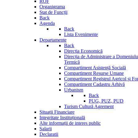
ROF
Organigrama
Stat de Funcții
Back
Agenda
Back
Lista Evenimente
Departamente
Back
Direcția Economică
Direcția de Administrare a Domeniului
Termică
Compartiment Asistență Socială
Compartiment Resurse Umane
Compartiment Registrul Agricol și Fo
Compartiment Cadastru Arhivă
Urbanism
Back
PUG, PUZ, PUD
Turism Cultură Agrement
Situații Financiare
Integritate Instituțională
Alte informații de interes public
Salarii
Declaratii