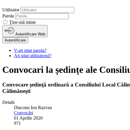
Utilizator
Parola
Ţine-mă minte
Autentificare Web
Autentificare
V-ați uitat parola?
Ați uitat utilizatorul?
Convocari la ședințe ale Consili
Convocare şedinţă ordinară a Consiliului Local Călim
Călimăneşti
Detalii
Diaconu Ion Razvan
Convocări
01 Aprilie 2020
971