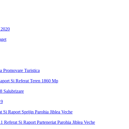
 2020
uget
a Promovare Turistica
aport Si Referat Teren 1860 Mp
8 Salubrizare
19
 Si Raport Sprijin Parohia Jiblea Veche
1 Referat Si Raport Parteneriat Parohia Jiblea Veche