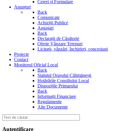
Cereri și Formulare
Anunțuri
Back
Comunicate
Achiziții Publice
Angajari
Back
Declarații de Căsătorie
Oferte Vânzare Terenuri
Licitații, vânzări, închirieri, concesiuni
Proiecte
Contact
Monitorul Oficial Local
Back
Statutul Orașului Călimănești
Hotărârile Consiliului Local
Dispozițile Primarului
Back
Informații Financiare
Regulamente
Alte Documente
Autentificare