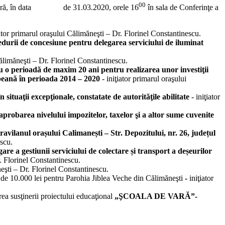
00
 ordinară, în data de 31.03.2020, orele 16
în sala de Conferinţe a
iator primarul oraşului Călimăneşti – Dr. Florinel Constantinescu.
ocedurii de concesiune pentru delegarea
serviciului de iluminat
Călimăneşti – Dr. Florinel Constantinescu.
u o perioadă de maxim 20 ani pentru realizarea unor investiţii
opeană în perioada 2014 – 2020
- iniţiator primarul oraşului
situaţii excepţionale, constatate de autorităţile abilitate
- iniţiator
i aprobarea
nivelului impozitelor, taxelor
ş
i a altor sume cuvenite
ravilanul orașului Calimanești – Str. Depozitului, nr. 26, județul
escu.
 a gestiunii serviciului de colectare și transport a deșeurilor
r. Florinel Constantinescu.
neşti – Dr. Florinel Constantinescu.
e de 10.000 lei pentru Parohia Jiblea Veche din Călimăneşti
-
iniţiator
ea susţinerii proiectului educaţional
„ŞCOALA DE VARĂ”-