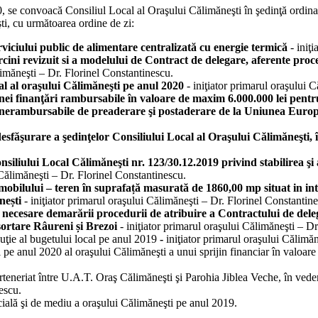
2020, se convoacă Consiliul Local al Oraşului Călimăneşti în şedinţă
i, cu următoarea ordine de zi:
rviciului public de alimentare centralizată cu energie termică
- iniţ
rcini revizuit si a modelului de Contract de delegare, aferente pr
ălimăneşti – Dr. Florinel Constantinescu.
cal al oraşului Călimăneşti pe anul 2020
- iniţiator primarul oraşului 
nei finanţări rambursabile în valoare de maxim 6.000.000 lei pentr
rne nerambursabile de preaderare şi postaderare de la Uniunea Eur
esfăşurare a şedinţelor Consiliului Local al Oraşului Călimăneşti, în 
nsiliului Local Călimăneşti nr. 123/30.12.2019 privind stabilirea ş
 Călimăneşti – Dr. Florinel Constantinescu.
imobilului – teren în suprafață masurată de 1860,00 mp situat in int
nești
- iniţiator primarul oraşului Călimăneşti – Dr. Florinel Constantin
cesare demarării procedurii de atribuire a Contractului de delegare
 sortare Râureni și Brezoi
- iniţiator primarul oraşului Călimăneşti – D
uţie al bugetului local pe anul 2019
-
iniţiator primarul oraşului Călimă
l pe anul 2020 al oraşului Călimăneşti a unui sprijin financiar în valoar
teneriat între U.A.T. Oraş Călimăneşti şi Parohia Jiblea Veche, în veder
escu.
ială şi de mediu a oraşului Călimăneşti pe anul 2019.