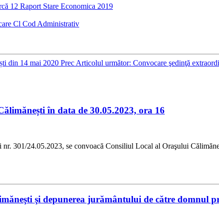
că 12 Raport Stare Economica 2019
are Cl Cod Administrativ
ești din 14 mai 2020
Prec
Articolul următor: Convocare şedinţă extraordi
Călimănești în data de 30.05.2023, ora 16
/24.05.2023, se convoacă Consiliul Local al Oraşului Călimăneşti în
limăneşti şi depunerea jurământului de către domnul pr