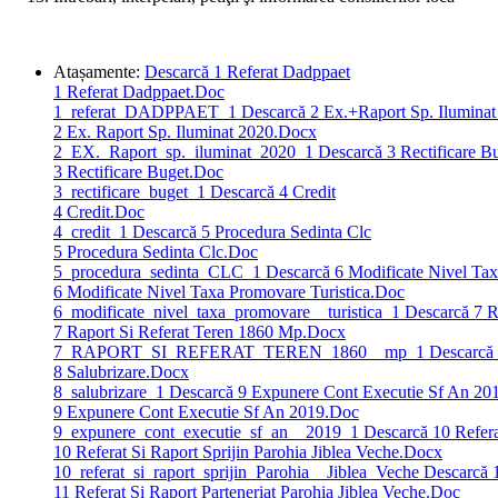
Atașamente:
Descarcă 1 Referat Dadppaet
1 Referat Dadppaet.Doc
1_referat_DADPPAET_1
Descarcă 2 Ex.+Raport Sp. Iluminat
2 Ex. Raport Sp. Iluminat 2020.Docx
2_EX._Raport_sp._iluminat_2020_1
Descarcă 3 Rectificare B
3 Rectificare Buget.Doc
3_rectificare_buget_1
Descarcă 4 Credit
4 Credit.Doc
4_credit_1
Descarcă 5 Procedura Sedinta Clc
5 Procedura Sedinta Clc.Doc
5_procedura_sedinta_CLC_1
Descarcă 6 Modificate Nivel Tax
6 Modificate Nivel Taxa Promovare Turistica.Doc
6_modificate_nivel_taxa_promovare__turistica_1
Descarcă 7 R
7 Raport Si Referat Teren 1860 Mp.Docx
7_RAPORT_SI_REFERAT_TEREN_1860__mp_1
Descarcă 
8 Salubrizare.Docx
8_salubrizare_1
Descarcă 9 Expunere Cont Executie Sf An 20
9 Expunere Cont Executie Sf An 2019.Doc
9_expunere_cont_executie_sf_an__2019_1
Descarcă 10 Referat
10 Referat Si Raport Sprijin Parohia Jiblea Veche.Docx
10_referat_si_raport_sprijin_Parohia__Jiblea_Veche
Descarcă 1
11 Referat Si Raport Parteneriat Parohia Jiblea Veche.Doc