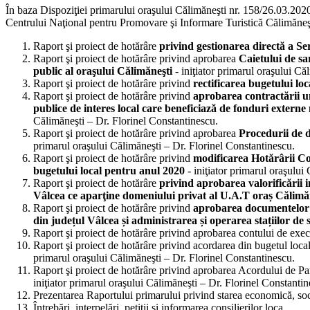
În baza Dispoziţiei primarului oraşului Călimăneşti nr. 158/26.03.
Centrului Naţional pentru Promovare şi Informare Turistică Călimăneşt
Raport şi proiect de hotărâre
privind gestionarea directă a Se
Raport şi proiect de hotărâre privind aprobarea
Caietului de sa
public al oraşului Călimăneşti
- iniţiator primarul oraşului C
Raport şi proiect de hotărâre privind
rectificarea bugetului lo
Raport şi proiect de hotărâre privind
aprobarea contractării u
publice de interes local care beneficiază de fonduri exte
Călimăneşti – Dr. Florinel Constantinescu.
Raport şi proiect de hotărâre privind aprobarea
Procedurii de d
primarul oraşului Călimăneşti – Dr. Florinel Constantinescu.
Raport şi proiect de hotărâre privind
modificarea
Hotărârii Co
bugetului local pentru anul 2020
- iniţiator primarul oraşului
Raport şi proiect de hotărâre
privind
aprobarea valorificării 
Vâlcea ce aparţine domeniului privat al U.A.T oraș Călimă
Raport şi proiect de hotărâre privind
aprobarea documentelor ne
din județul Vâlcea și administrarea și operarea stațiilor de
Raport şi proiect de hotărâre privind aprobarea contului de exec
Raport şi proiect de hotărâre privind acordarea din bugetul loca
primarul oraşului Călimăneşti – Dr. Florinel Constantinescu.
Raport şi proiect de hotărâre privind aprobarea Acordului de Par
iniţiator primarul oraşului Călimăneşti – Dr. Florinel Constantin
Prezentarea Raportului primarului privind starea economică, soc
Întrebări, interpelări, petiţii şi informarea consilierilor loca