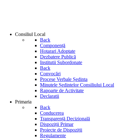
Consiliul Local
Back
Componență
Hotarari Adoptate
Dezbatere Publică
Institutii Subordonate
Back
Convocări
Procese Verbale Ședinta
Minutele Ședintelor Consiliului Local
Rapoarte de Activitate
Declaratii
Primaria
Back
Conducerea
Transparență Decizională
Dispoziții Primar
Proiecte de Dispoziții
Regulamente