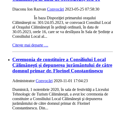
Diaconu Ion Razvan
Convocări
2023-05-25 07:58:30
În baza Dispoziţiei primarului oraşului
Călimăneşti nr. 301/24.05.2023, se convoacă Consiliul Local
al Oraşului Călimăneşti în şedinţă ordinară, în data de
30.05.2023, orele 16, care se va desfășura în Sala de Ședințe a
Consiliului Local al...
Citește mai departe …
Ceremonia de constituire a Consiliului Local
Călimăneşti şi depunerea jurământului de către
domnul primar dr. Florinel Constantinescu
Administrator
Convocări
2020-11-01 17:04:23
Duminică, 1 noiembrie 2020, în sala de festivităţi a Liceului
Tehnologic de Turism Călimăneşti, a avut loc ceremonia de
constituire a Consiliului Local Călimăneşti şi depunerea
jurământului de către domnul primar dr. Florinel
Constantinescu. Din...