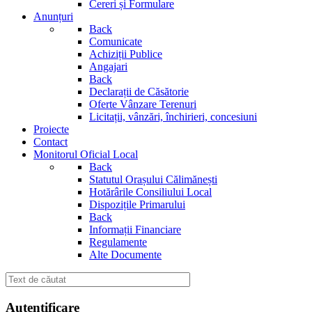
Cereri și Formulare
Anunțuri
Back
Comunicate
Achiziții Publice
Angajari
Back
Declarații de Căsătorie
Oferte Vânzare Terenuri
Licitații, vânzări, închirieri, concesiuni
Proiecte
Contact
Monitorul Oficial Local
Back
Statutul Orașului Călimănești
Hotărârile Consiliului Local
Dispozițile Primarului
Back
Informații Financiare
Regulamente
Alte Documente
Autentificare