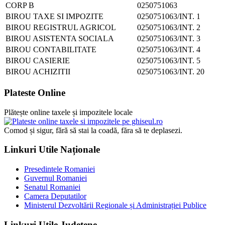
CORP B
0250751063
BIROU TAXE SI IMPOZITE
0250751063/INT. 1
BIROU REGISTRUL AGRICOL
0250751063/INT. 2
BIROU ASISTENTA SOCIALA
0250751063/INT. 3
BIROU CONTABILITATE
0250751063/INT. 4
BIROU CASIERIE
0250751063/INT. 5
BIROU ACHIZITII
0250751063/INT. 20
Plateste Online
Plătește online taxele și impozitele locale
Comod și sigur, fără să stai la coadă, făra să te deplasezi.
Linkuri Utile Naționale
Presedintele Romaniei
Guvernul Romaniei
Senatul Romaniei
Camera Deputatilor
Ministerul Dezvoltării Regionale și Administrației Publice
Linkuri Utile Județene