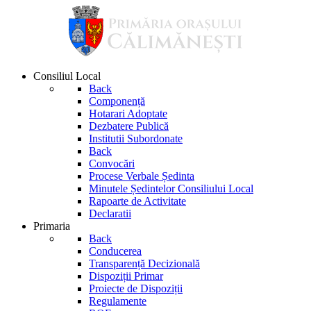
Consiliul Local
Back
Componență
Hotarari Adoptate
Dezbatere Publică
Institutii Subordonate
Back
Convocări
Procese Verbale Ședinta
Minutele Ședintelor Consiliului Local
Rapoarte de Activitate
Declaratii
Primaria
Back
Conducerea
Transparență Decizională
Dispoziții Primar
Proiecte de Dispoziții
Regulamente