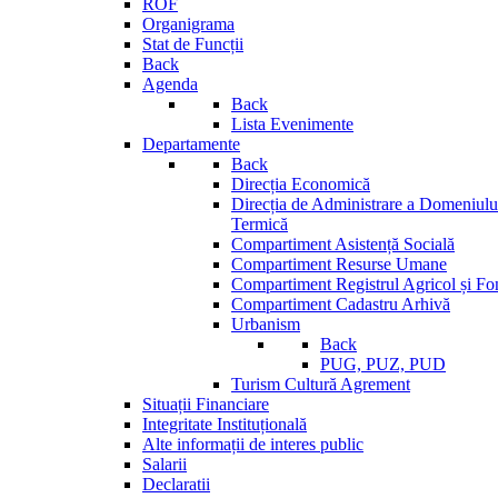
ROF
Organigrama
Stat de Funcții
Back
Agenda
Back
Lista Evenimente
Departamente
Back
Direcția Economică
Direcția de Administrare a Domeniului
Termică
Compartiment Asistență Socială
Compartiment Resurse Umane
Compartiment Registrul Agricol și Fo
Compartiment Cadastru Arhivă
Urbanism
Back
PUG, PUZ, PUD
Turism Cultură Agrement
Situații Financiare
Integritate Instituțională
Alte informații de interes public
Salarii
Declaratii