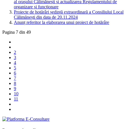
al oraşului Călimăneşti şi actualizarea Regulamentului de
organizare şi funcţionare
Proiecte de hotărâri ședință extraordinară a Consiliului Local
Călimănești din data de 20.11.2024
Anunț referitor la elaborarea unui proiect de hotărâre
Pagina 7 din 49
2
3
4
5
6
7
8
9
10
11