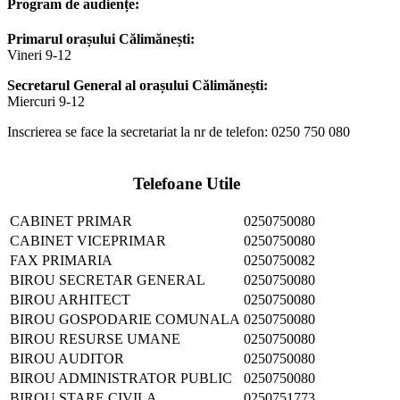
Program de audiențe:
Primarul orașului Călimănești:
Vineri 9-12
Secretarul General al orașului Călimănești:
Miercuri 9-12
Inscrierea se face la secretariat la nr de telefon: 0250 750 080
Telefoane Utile
CABINET PRIMAR
0250750080
CABINET VICEPRIMAR
0250750080
FAX PRIMARIA
0250750082
BIROU SECRETAR GENERAL
0250750080
BIROU ARHITECT
0250750080
BIROU GOSPODARIE COMUNALA
0250750080
BIROU RESURSE UMANE
0250750080
BIROU AUDITOR
0250750080
BIROU ADMINISTRATOR PUBLIC
0250750080
BIROU STARE CIVILA
0250751773