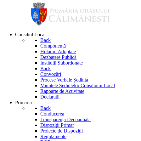
Consiliul Local
Back
Componență
Hotarari Adoptate
Dezbatere Publică
Institutii Subordonate
Back
Convocări
Procese Verbale Ședinta
Minutele Ședintelor Consiliului Local
Rapoarte de Activitate
Declaratii
Primaria
Back
Conducerea
Transparență Decizională
Dispoziții Primar
Proiecte de Dispoziții
Regulamente