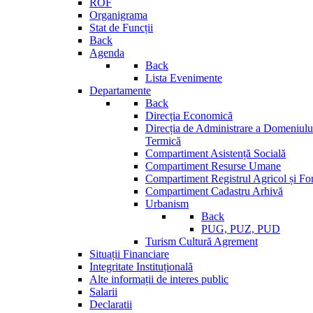
ROF
Organigrama
Stat de Funcții
Back
Agenda
Back
Lista Evenimente
Departamente
Back
Direcția Economică
Direcția de Administrare a Domeniului
Termică
Compartiment Asistență Socială
Compartiment Resurse Umane
Compartiment Registrul Agricol și Fo
Compartiment Cadastru Arhivă
Urbanism
Back
PUG, PUZ, PUD
Turism Cultură Agrement
Situații Financiare
Integritate Instituțională
Alte informații de interes public
Salarii
Declaratii