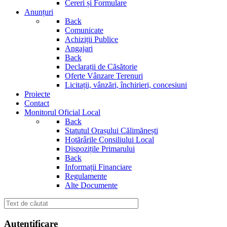
Cereri și Formulare
Anunțuri
Back
Comunicate
Achiziții Publice
Angajari
Back
Declarații de Căsătorie
Oferte Vânzare Terenuri
Licitații, vânzări, închirieri, concesiuni
Proiecte
Contact
Monitorul Oficial Local
Back
Statutul Orașului Călimănești
Hotărârile Consiliului Local
Dispozițile Primarului
Back
Informații Financiare
Regulamente
Alte Documente
Autentificare