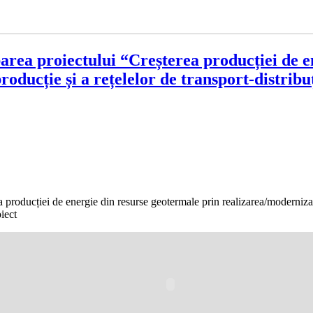
roiectului “Creșterea producției de ene
oducție și a rețelelor de transport-distribu
iei de energie din resurse geotermale prin realizarea/modernizarea cap
oiect