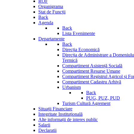
ROF
Organigrama
Stat de Funcții
Back
Agenda
Back
Lista Evenimente
Departamente
Back
Direcția Economică
Direcția de Administrare a Domeniului
Termică
Compartiment Asistență Socială
Compartiment Resurse Umane
Compartiment Registrul Agricol și Fo
Compartiment Cadastru Arhivă
Urbanism
Back
PUG, PUZ, PUD
Turism Cultură Agrement
Situații Financiare
Integritate Instituțională
Alte informații de interes public
Salarii
Declaratii