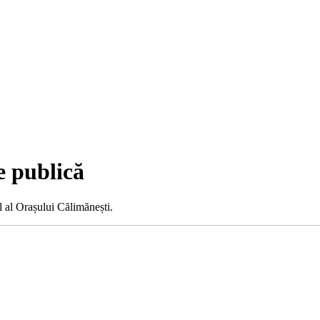
e publică
l al Orașului Călimănești.