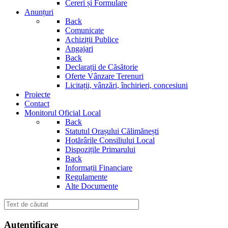
Cereri și Formulare
Anunțuri
Back
Comunicate
Achiziții Publice
Angajari
Back
Declarații de Căsătorie
Oferte Vânzare Terenuri
Licitații, vânzări, închirieri, concesiuni
Proiecte
Contact
Monitorul Oficial Local
Back
Statutul Orașului Călimănești
Hotărârile Consiliului Local
Dispozițile Primarului
Back
Informații Financiare
Regulamente
Alte Documente
Autentificare