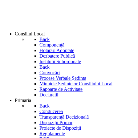
Consiliul Local
Back
Componență
Hotarari Adoptate
Dezbatere Publică
Institutii Subordonate
Back
Convocări
Procese Verbale Ședinta
Minutele Ședintelor Consiliului Local
Rapoarte de Activitate
Declaratii
Primaria
Back
Conducerea
Transparență Decizională
Dispoziții Primar
Proiecte de Dispoziții
Regulamente