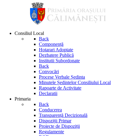
Consiliul Local
Back
Componență
Hotarari Adoptate
Dezbatere Publică
Institutii Subordonate
Back
Convocări
Procese Verbale Ședinta
Minutele Ședintelor Consiliului Local
Rapoarte de Activitate
Declaratii
Primaria
Back
Conducerea
Transparență Decizională
Dispoziții Primar
Proiecte de Dispoziții
Regulamente