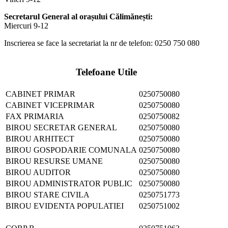
Secretarul General al orașului Călimănești:
Miercuri 9-12
Inscrierea se face la secretariat la nr de telefon: 0250 750 080
Telefoane Utile
CABINET PRIMAR
0250750080
CABINET VICEPRIMAR
0250750080
FAX PRIMARIA
0250750082
BIROU SECRETAR GENERAL
0250750080
BIROU ARHITECT
0250750080
BIROU GOSPODARIE COMUNALA
0250750080
BIROU RESURSE UMANE
0250750080
BIROU AUDITOR
0250750080
BIROU ADMINISTRATOR PUBLIC
0250750080
BIROU STARE CIVILA
0250751773
BIROU EVIDENTA POPULATIEI
0250751002