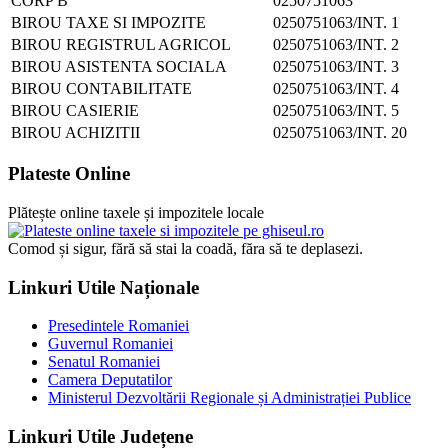
CORP B
0250751063
BIROU TAXE SI IMPOZITE
0250751063/INT. 1
BIROU REGISTRUL AGRICOL
0250751063/INT. 2
BIROU ASISTENTA SOCIALA
0250751063/INT. 3
BIROU CONTABILITATE
0250751063/INT. 4
BIROU CASIERIE
0250751063/INT. 5
BIROU ACHIZITII
0250751063/INT. 20
Plateste Online
Plătește online taxele și impozitele locale
Comod și sigur, fără să stai la coadă, făra să te deplasezi.
Linkuri Utile Naționale
Presedintele Romaniei
Guvernul Romaniei
Senatul Romaniei
Camera Deputatilor
Ministerul Dezvoltării Regionale și Administrației Publice
Linkuri Utile Județene