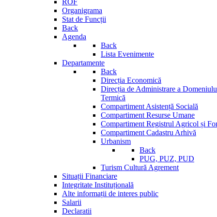
ROF
Organigrama
Stat de Funcții
Back
Agenda
Back
Lista Evenimente
Departamente
Back
Direcția Economică
Direcția de Administrare a Domeniului
Termică
Compartiment Asistență Socială
Compartiment Resurse Umane
Compartiment Registrul Agricol și Fo
Compartiment Cadastru Arhivă
Urbanism
Back
PUG, PUZ, PUD
Turism Cultură Agrement
Situații Financiare
Integritate Instituțională
Alte informații de interes public
Salarii
Declaratii