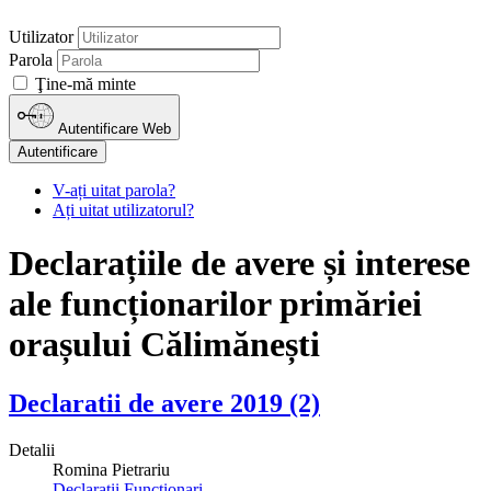
Utilizator
Parola
Ţine-mă minte
Autentificare Web
Autentificare
V-ați uitat parola?
Ați uitat utilizatorul?
Declarațiile de avere și interese
ale funcționarilor primăriei
orașului Călimănești
Declaratii de avere 2019 (2)
Detalii
Romina Pietrariu
Declaratii Functionari