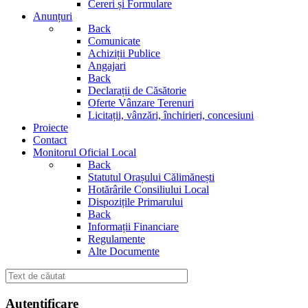
Cereri și Formulare
Anunțuri
Back
Comunicate
Achiziții Publice
Angajari
Back
Declarații de Căsătorie
Oferte Vânzare Terenuri
Licitații, vânzări, închirieri, concesiuni
Proiecte
Contact
Monitorul Oficial Local
Back
Statutul Orașului Călimănești
Hotărârile Consiliului Local
Dispozițile Primarului
Back
Informații Financiare
Regulamente
Alte Documente
Autentificare