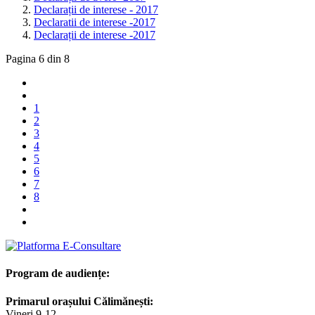
Declarații de interese - 2017
Declaratii de interese -2017
Declarații de interese -2017
Pagina 6 din 8
1
2
3
4
5
6
7
8
Program de audiențe:
Primarul orașului Călimănești:
Vineri 9-12