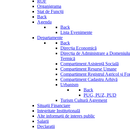
ROF
Organigrama
Stat de Funcții
Back
Agenda
Back
Lista Evenimente
Departamente
Back
Direcția Economică
Direcția de Administrare a Domeniului
Termică
Compartiment Asistență Socială
Compartiment Resurse Umane
Compartiment Registrul Agricol și Fo
Compartiment Cadastru Arhivă
Urbanism
Back
PUG, PUZ, PUD
Turism Cultură Agrement
Situații Financiare
Integritate Instituțională
Alte informații de interes public
Salarii
Declaratii