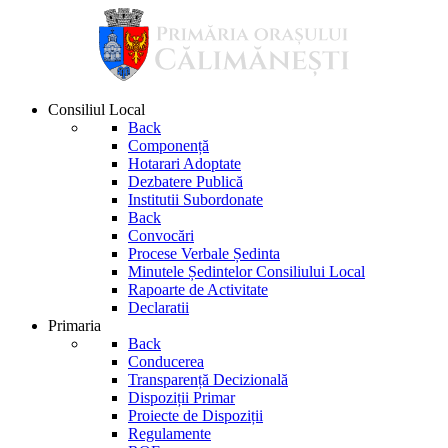
Consiliul Local
Back
Componență
Hotarari Adoptate
Dezbatere Publică
Institutii Subordonate
Back
Convocări
Procese Verbale Ședinta
Minutele Ședintelor Consiliului Local
Rapoarte de Activitate
Declaratii
Primaria
Back
Conducerea
Transparență Decizională
Dispoziții Primar
Proiecte de Dispoziții
Regulamente