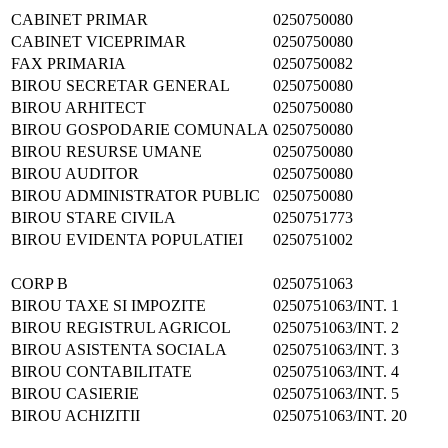
CABINET PRIMAR
0250750080
CABINET VICEPRIMAR
0250750080
FAX PRIMARIA
0250750082
BIROU SECRETAR GENERAL
0250750080
BIROU ARHITECT
0250750080
BIROU GOSPODARIE COMUNALA
0250750080
BIROU RESURSE UMANE
0250750080
BIROU AUDITOR
0250750080
BIROU ADMINISTRATOR PUBLIC
0250750080
BIROU STARE CIVILA
0250751773
BIROU EVIDENTA POPULATIEI
0250751002
CORP B
0250751063
BIROU TAXE SI IMPOZITE
0250751063/INT. 1
BIROU REGISTRUL AGRICOL
0250751063/INT. 2
BIROU ASISTENTA SOCIALA
0250751063/INT. 3
BIROU CONTABILITATE
0250751063/INT. 4
BIROU CASIERIE
0250751063/INT. 5
BIROU ACHIZITII
0250751063/INT. 20