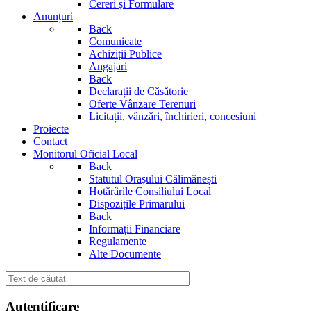
Cereri și Formulare
Anunțuri
Back
Comunicate
Achiziții Publice
Angajari
Back
Declarații de Căsătorie
Oferte Vânzare Terenuri
Licitații, vânzări, închirieri, concesiuni
Proiecte
Contact
Monitorul Oficial Local
Back
Statutul Orașului Călimănești
Hotărârile Consiliului Local
Dispozițile Primarului
Back
Informații Financiare
Regulamente
Alte Documente
Autentificare