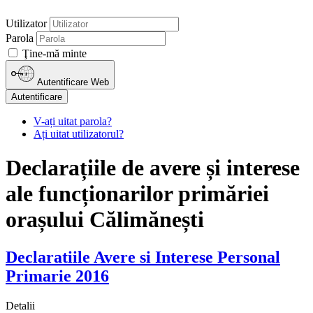
Utilizator
Parola
Ţine-mă minte
Autentificare Web
Autentificare
V-ați uitat parola?
Ați uitat utilizatorul?
Declarațiile de avere și interese
ale funcționarilor primăriei
orașului Călimănești
Declaratiile Avere si Interese Personal
Primarie 2016
Detalii