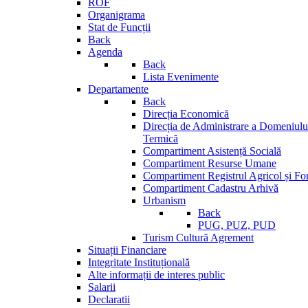
ROF
Organigrama
Stat de Funcții
Back
Agenda
Back
Lista Evenimente
Departamente
Back
Direcția Economică
Direcția de Administrare a Domeniului
Termică
Compartiment Asistență Socială
Compartiment Resurse Umane
Compartiment Registrul Agricol și Fo
Compartiment Cadastru Arhivă
Urbanism
Back
PUG, PUZ, PUD
Turism Cultură Agrement
Situații Financiare
Integritate Instituțională
Alte informații de interes public
Salarii
Declaratii