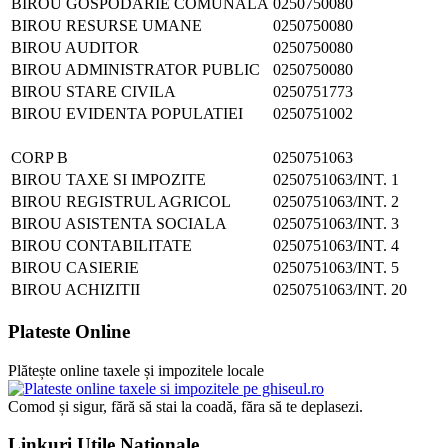
BIROU GOSPODARIE COMUNALA
0250750080
BIROU RESURSE UMANE
0250750080
BIROU AUDITOR
0250750080
BIROU ADMINISTRATOR PUBLIC
0250750080
BIROU STARE CIVILA
0250751773
BIROU EVIDENTA POPULATIEI
0250751002
CORP B
0250751063
BIROU TAXE SI IMPOZITE
0250751063/INT. 1
BIROU REGISTRUL AGRICOL
0250751063/INT. 2
BIROU ASISTENTA SOCIALA
0250751063/INT. 3
BIROU CONTABILITATE
0250751063/INT. 4
BIROU CASIERIE
0250751063/INT. 5
BIROU ACHIZITII
0250751063/INT. 20
Plateste Online
Plătește online taxele și impozitele locale
Comod și sigur, fără să stai la coadă, făra să te deplasezi.
Linkuri Utile Naționale