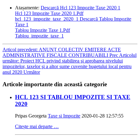
Atașamente:
Descarcă Hcl 123 Impozite Taxe 2020 1
Hcl 123 Impozite Taxe 2020 1.Pdf
hcl_123_impozite_taxe_2020_1
Descarcă Tablou Impozite
Taxe 1
Tablou Impozite Taxe 1.Pdf
Tablou_impozite_taxe_1
Articol precedent: ANUNȚ COLECTIV EMITERE ACTE
ADMINISTRATIVE FISCALE CONTRIBUABILI
Prec
Articolul
următor: Proiect HCL privind stabilirea şi aprobarea nivelului
impozitelor, taxelor şi a altor sume cuvenite bugetului local pentru
anul 2020
Următor
Articole importante din această categorie
HCL 123 SI TABLOU IMPOZITE SI TAXE
2020
Pripas Georgeta
Taxe si Impozite
2020-01-28 12:57:55
Citește mai departe …