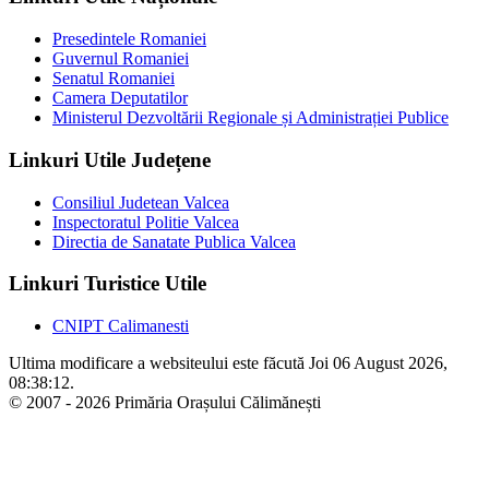
Presedintele Romaniei
Guvernul Romaniei
Senatul Romaniei
Camera Deputatilor
Ministerul Dezvoltării Regionale și Administrației Publice
Linkuri Utile Județene
Consiliul Judetean Valcea
Inspectoratul Politie Valcea
Directia de Sanatate Publica Valcea
Linkuri Turistice Utile
CNIPT Calimanesti
Ultima modificare a websiteului este făcută Joi 06 August 2026,
08:38:12.
© 2007 - 2026 Primăria Orașului Călimănești