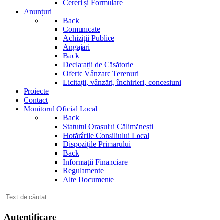
Cereri și Formulare
Anunțuri
Back
Comunicate
Achiziții Publice
Angajari
Back
Declarații de Căsătorie
Oferte Vânzare Terenuri
Licitații, vânzări, închirieri, concesiuni
Proiecte
Contact
Monitorul Oficial Local
Back
Statutul Orașului Călimănești
Hotărârile Consiliului Local
Dispozițile Primarului
Back
Informații Financiare
Regulamente
Alte Documente
Autentificare