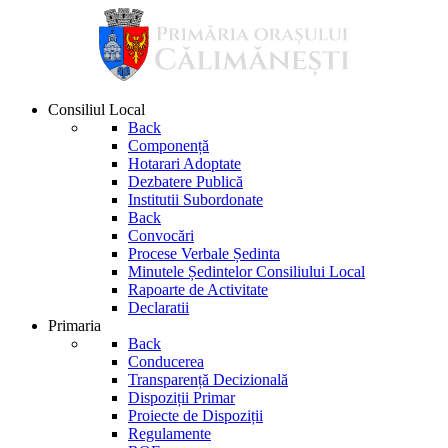
Consiliul Local
Back
Componență
Hotarari Adoptate
Dezbatere Publică
Institutii Subordonate
Back
Convocări
Procese Verbale Ședinta
Minutele Ședintelor Consiliului Local
Rapoarte de Activitate
Declaratii
Primaria
Back
Conducerea
Transparență Decizională
Dispoziții Primar
Proiecte de Dispoziții
Regulamente