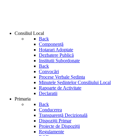
Consiliul Local
Back
Componență
Hotarari Adoptate
Dezbatere Publică
Institutii Subordonate
Back
Convocări
Procese Verbale Ședinta
Minutele Ședintelor Consiliului Local
Rapoarte de Activitate
Declaratii
Primaria
Back
Conducerea
Transparență Decizională
Dispoziții Primar
Proiecte de Dispoziții
Regulamente