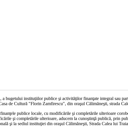
bugetului instituţiilor publice şi activităţilor finanţate integral sau parţi
Casa de Cultură "Florin Zamfirescu", din oraşul Călimăneşti, strada Cale
inanţele publice locale, cu modificările şi completările ulterioare corob
icările şi completările ulterioare, aducem la cunoştinţă publică, prin pub
lă şi la sediul instituţiei din oraşul Călimăneşti, Strada Calea lui Traia