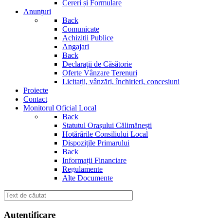
Cereri și Formulare
Anunțuri
Back
Comunicate
Achiziții Publice
Angajari
Back
Declarații de Căsătorie
Oferte Vânzare Terenuri
Licitații, vânzări, închirieri, concesiuni
Proiecte
Contact
Monitorul Oficial Local
Back
Statutul Orașului Călimănești
Hotărârile Consiliului Local
Dispozițile Primarului
Back
Informații Financiare
Regulamente
Alte Documente
Autentificare