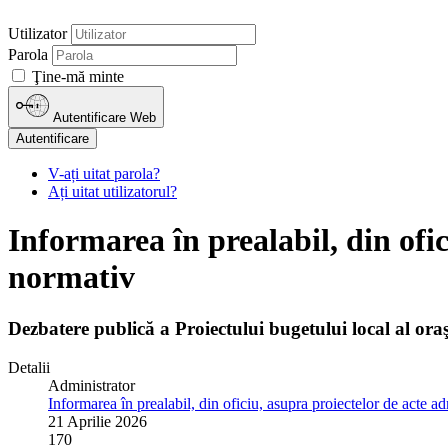
Utilizator
Parola
Ţine-mă minte
Autentificare Web
Autentificare
V-ați uitat parola?
Ați uitat utilizatorul?
Informarea în prealabil, din ofic
normativ
Dezbatere publică a Proiectului bugetului local al or
Detalii
Administrator
Informarea în prealabil, din oficiu, asupra proiectelor de acte a
21 Aprilie 2026
170