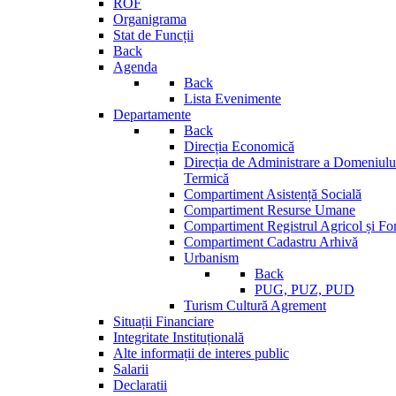
ROF
Organigrama
Stat de Funcții
Back
Agenda
Back
Lista Evenimente
Departamente
Back
Direcția Economică
Direcția de Administrare a Domeniului
Termică
Compartiment Asistență Socială
Compartiment Resurse Umane
Compartiment Registrul Agricol și Fo
Compartiment Cadastru Arhivă
Urbanism
Back
PUG, PUZ, PUD
Turism Cultură Agrement
Situații Financiare
Integritate Instituțională
Alte informații de interes public
Salarii
Declaratii