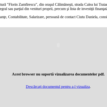
ură "Florin Zamfirescu", din oraşul Călimăneşti, strada Calea lui Traian,
ntegral sau parţial din venituri proprii, precum şi lista de investiţii finan
ţe, Contabilitate, Salarizare, persoană de contact Ciutu Daniela, consili
Acest browser nu suportă vizualizarea documentelor pdf.
Descărcați documentul pentru a-l vizualiza
.