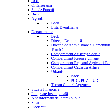
ROF
Organigrama
Stat de Funcții
Back
Agenda
Back
Lista Evenimente
Departamente
Back
Direcția Economică
Direcția de Administrare a Domeniului
Termică
Compartiment Asistență Socială
Compartiment Resurse Umane
Compartiment Registrul Agricol și Fo
Compartiment Cadastru Arhivă
Urbanism
Back
PUG, PUZ, PUD
Turism Cultură Agrement
Situații Financiare
Integritate Instituțională
Alte informații de interes public
Salarii
Declaratii