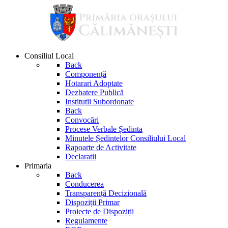
Consiliul Local
Back
Componență
Hotarari Adoptate
Dezbatere Publică
Institutii Subordonate
Back
Convocări
Procese Verbale Ședinta
Minutele Ședintelor Consiliului Local
Rapoarte de Activitate
Declaratii
Primaria
Back
Conducerea
Transparență Decizională
Dispoziții Primar
Proiecte de Dispoziții
Regulamente