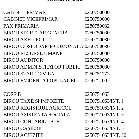
CABINET PRIMAR
0250750080
CABINET VICEPRIMAR
0250750080
FAX PRIMARIA
0250750082
BIROU SECRETAR GENERAL
0250750080
BIROU ARHITECT
0250750080
BIROU GOSPODARIE COMUNALA
0250750080
BIROU RESURSE UMANE
0250750080
BIROU AUDITOR
0250750080
BIROU ADMINISTRATOR PUBLIC
0250750080
BIROU STARE CIVILA
0250751773
BIROU EVIDENTA POPULATIEI
0250751002
CORP B
0250751063
BIROU TAXE SI IMPOZITE
0250751063/INT. 1
BIROU REGISTRUL AGRICOL
0250751063/INT. 2
BIROU ASISTENTA SOCIALA
0250751063/INT. 3
BIROU CONTABILITATE
0250751063/INT. 4
BIROU CASIERIE
0250751063/INT. 5
BIROU ACHIZITII
0250751063/INT. 20