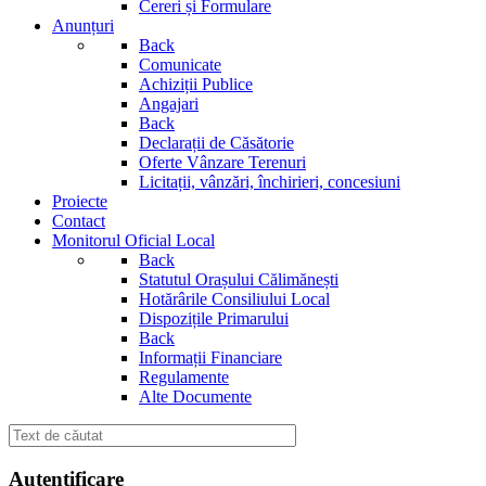
Cereri și Formulare
Anunțuri
Back
Comunicate
Achiziții Publice
Angajari
Back
Declarații de Căsătorie
Oferte Vânzare Terenuri
Licitații, vânzări, închirieri, concesiuni
Proiecte
Contact
Monitorul Oficial Local
Back
Statutul Orașului Călimănești
Hotărârile Consiliului Local
Dispozițile Primarului
Back
Informații Financiare
Regulamente
Alte Documente
Autentificare