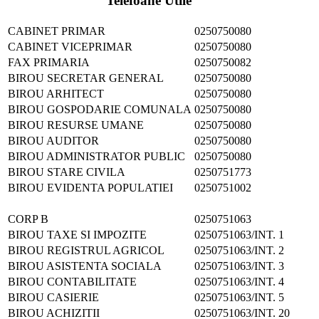
Telefoane Utile
CABINET PRIMAR
0250750080
CABINET VICEPRIMAR
0250750080
FAX PRIMARIA
0250750082
BIROU SECRETAR GENERAL
0250750080
BIROU ARHITECT
0250750080
BIROU GOSPODARIE COMUNALA
0250750080
BIROU RESURSE UMANE
0250750080
BIROU AUDITOR
0250750080
BIROU ADMINISTRATOR PUBLIC
0250750080
BIROU STARE CIVILA
0250751773
BIROU EVIDENTA POPULATIEI
0250751002
CORP B
0250751063
BIROU TAXE SI IMPOZITE
0250751063/INT. 1
BIROU REGISTRUL AGRICOL
0250751063/INT. 2
BIROU ASISTENTA SOCIALA
0250751063/INT. 3
BIROU CONTABILITATE
0250751063/INT. 4
BIROU CASIERIE
0250751063/INT. 5
BIROU ACHIZITII
0250751063/INT. 20