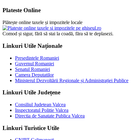
Plateste Online
Plătește online taxele și impozitele locale
Comod și sigur, fără să stai la coadă, făra să te deplasezi.
Linkuri Utile Naționale
Presedintele Romaniei
Guvernul Romaniei
Senatul Romaniei
Camera Deputatilor
Ministerul Dezvoltării Regionale și Administrației Publice
Linkuri Utile Județene
Consiliul Judetean Valcea
Inspectoratul Politie Valcea
Directia de Sanatate Publica Valcea
Linkuri Turistice Utile
CNIPT Calimanesti