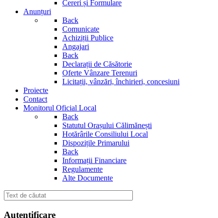
Cereri și Formulare
Anunțuri
Back
Comunicate
Achiziții Publice
Angajari
Back
Declarații de Căsătorie
Oferte Vânzare Terenuri
Licitații, vânzări, închirieri, concesiuni
Proiecte
Contact
Monitorul Oficial Local
Back
Statutul Orașului Călimănești
Hotărârile Consiliului Local
Dispozițile Primarului
Back
Informații Financiare
Regulamente
Alte Documente
Autentificare