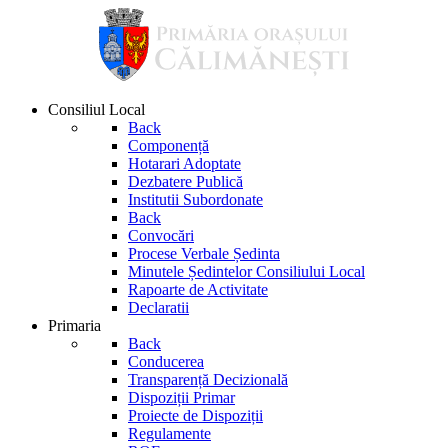
Consiliul Local
Back
Componență
Hotarari Adoptate
Dezbatere Publică
Institutii Subordonate
Back
Convocări
Procese Verbale Ședinta
Minutele Ședintelor Consiliului Local
Rapoarte de Activitate
Declaratii
Primaria
Back
Conducerea
Transparență Decizională
Dispoziții Primar
Proiecte de Dispoziții
Regulamente