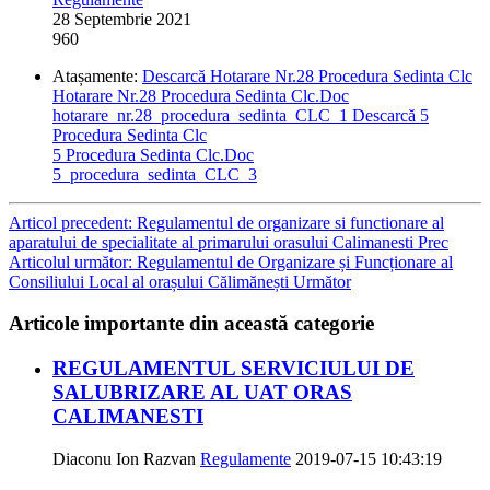
28 Septembrie 2021
960
Atașamente:
Descarcă Hotarare Nr.28 Procedura Sedinta Clc
Hotarare Nr.28 Procedura Sedinta Clc.Doc
hotarare_nr.28_procedura_sedinta_CLC_1
Descarcă 5
Procedura Sedinta Clc
5 Procedura Sedinta Clc.Doc
5_procedura_sedinta_CLC_3
Articol precedent: Regulamentul de organizare si functionare al
aparatului de specialitate al primarului orasului Calimanesti
Prec
Articolul următor: Regulamentul de Organizare și Funcționare al
Consiliului Local al orașului Călimănești
Următor
Articole importante din această categorie
REGULAMENTUL SERVICIULUI DE
SALUBRIZARE AL UAT ORAS
CALIMANESTI
Diaconu Ion Razvan
Regulamente
2019-07-15 10:43:19