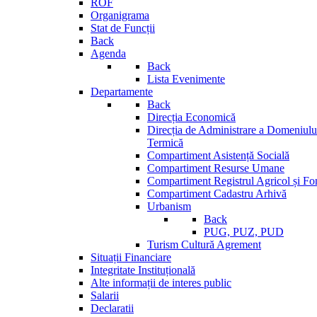
ROF
Organigrama
Stat de Funcții
Back
Agenda
Back
Lista Evenimente
Departamente
Back
Direcția Economică
Direcția de Administrare a Domeniului
Termică
Compartiment Asistență Socială
Compartiment Resurse Umane
Compartiment Registrul Agricol și Fo
Compartiment Cadastru Arhivă
Urbanism
Back
PUG, PUZ, PUD
Turism Cultură Agrement
Situații Financiare
Integritate Instituțională
Alte informații de interes public
Salarii
Declaratii