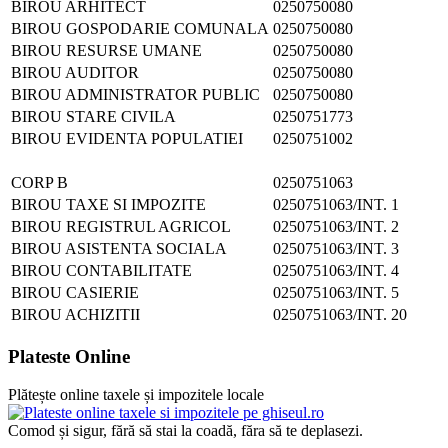
BIROU ARHITECT
0250750080
BIROU GOSPODARIE COMUNALA
0250750080
BIROU RESURSE UMANE
0250750080
BIROU AUDITOR
0250750080
BIROU ADMINISTRATOR PUBLIC
0250750080
BIROU STARE CIVILA
0250751773
BIROU EVIDENTA POPULATIEI
0250751002
CORP B
0250751063
BIROU TAXE SI IMPOZITE
0250751063/INT. 1
BIROU REGISTRUL AGRICOL
0250751063/INT. 2
BIROU ASISTENTA SOCIALA
0250751063/INT. 3
BIROU CONTABILITATE
0250751063/INT. 4
BIROU CASIERIE
0250751063/INT. 5
BIROU ACHIZITII
0250751063/INT. 20
Plateste Online
Plătește online taxele și impozitele locale
Comod și sigur, fără să stai la coadă, făra să te deplasezi.