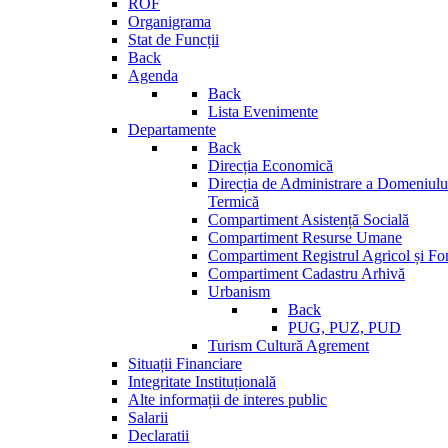
ROF
Organigrama
Stat de Funcții
Back
Agenda
Back
Lista Evenimente
Departamente
Back
Direcția Economică
Direcția de Administrare a Domeniului
Termică
Compartiment Asistență Socială
Compartiment Resurse Umane
Compartiment Registrul Agricol și Fo
Compartiment Cadastru Arhivă
Urbanism
Back
PUG, PUZ, PUD
Turism Cultură Agrement
Situații Financiare
Integritate Instituțională
Alte informații de interes public
Salarii
Declaratii