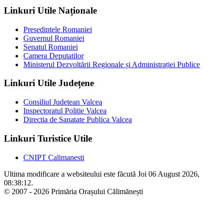
Linkuri Utile Naționale
Presedintele Romaniei
Guvernul Romaniei
Senatul Romaniei
Camera Deputatilor
Ministerul Dezvoltării Regionale și Administrației Publice
Linkuri Utile Județene
Consiliul Judetean Valcea
Inspectoratul Politie Valcea
Directia de Sanatate Publica Valcea
Linkuri Turistice Utile
CNIPT Calimanesti
Ultima modificare a websiteului este făcută Joi 06 August 2026,
08:38:12.
© 2007 - 2026 Primăria Orașului Călimănești