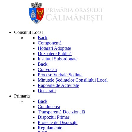
Consiliul Local
Back
Componență
Hotarari Adoptate
Dezbatere Publică
Institutii Subordonate
Back
Convocări
Procese Verbale Ședinta
Minutele Ședintelor Consiliului Local
Rapoarte de Activitate
Declaratii
Primaria
Back
Conducerea
Transparență Decizională
Dispoziții Primar
Proiecte de Dispoziții
Regulamente