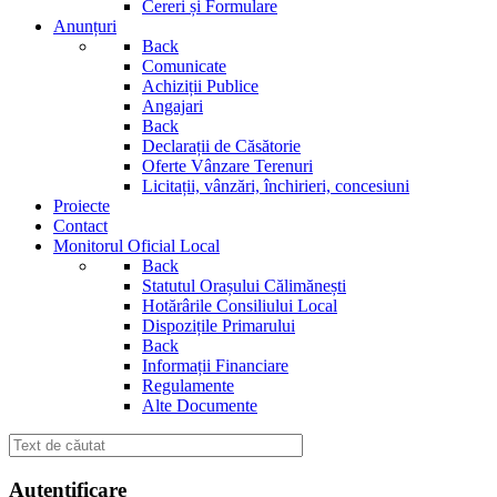
Cereri și Formulare
Anunțuri
Back
Comunicate
Achiziții Publice
Angajari
Back
Declarații de Căsătorie
Oferte Vânzare Terenuri
Licitații, vânzări, închirieri, concesiuni
Proiecte
Contact
Monitorul Oficial Local
Back
Statutul Orașului Călimănești
Hotărârile Consiliului Local
Dispozițile Primarului
Back
Informații Financiare
Regulamente
Alte Documente
Autentificare