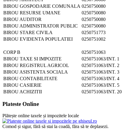
BIROU GOSPODARIE COMUNALA
0250750080
BIROU RESURSE UMANE
0250750080
BIROU AUDITOR
0250750080
BIROU ADMINISTRATOR PUBLIC
0250750080
BIROU STARE CIVILA
0250751773
BIROU EVIDENTA POPULATIEI
0250751002
CORP B
0250751063
BIROU TAXE SI IMPOZITE
0250751063/INT. 1
BIROU REGISTRUL AGRICOL
0250751063/INT. 2
BIROU ASISTENTA SOCIALA
0250751063/INT. 3
BIROU CONTABILITATE
0250751063/INT. 4
BIROU CASIERIE
0250751063/INT. 5
BIROU ACHIZITII
0250751063/INT. 20
Plateste Online
Plătește online taxele și impozitele locale
Comod și sigur, fără să stai la coadă, făra să te deplasezi.