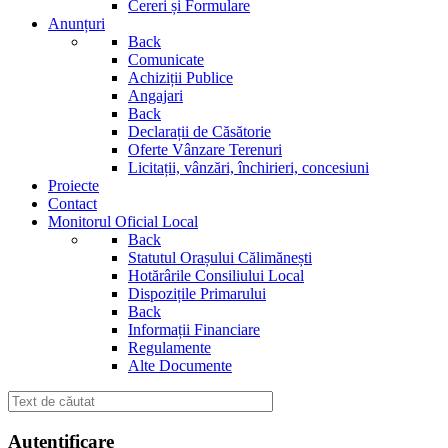
Cereri și Formulare
Anunțuri
Back
Comunicate
Achiziții Publice
Angajari
Back
Declarații de Căsătorie
Oferte Vânzare Terenuri
Licitații, vânzări, închirieri, concesiuni
Proiecte
Contact
Monitorul Oficial Local
Back
Statutul Orașului Călimănești
Hotărârile Consiliului Local
Dispozițile Primarului
Back
Informații Financiare
Regulamente
Alte Documente
Autentificare