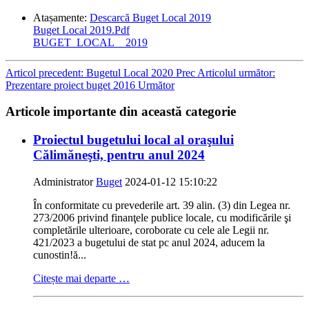
Atașamente:
Descarcă Buget Local 2019
Buget Local 2019.Pdf
BUGET_LOCAL__2019
Articol precedent: Bugetul Local 2020
Prec
Articolul următor:
Prezentare proiect buget 2016
Următor
Articole importante din această categorie
Proiectul bugetului local al oraşului
Călimăneşti, pentru anul 2024
Administrator
Buget
2024-01-12 15:10:22
În conformitate cu prevederile art. 39 alin. (3) din Legea nr.
273/2006 privind finanţele publice locale, cu modificările şi
completările ulterioare, coroborate cu cele ale Legii nr.
421/2023 a bugetului de stat pc anul 2024, aducem la
cunostin!ă...
Citește mai departe …