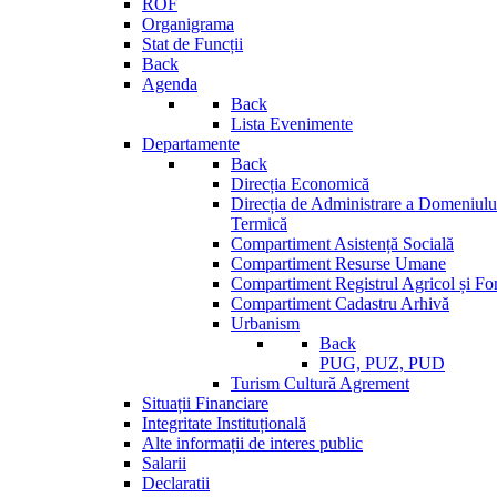
ROF
Organigrama
Stat de Funcții
Back
Agenda
Back
Lista Evenimente
Departamente
Back
Direcția Economică
Direcția de Administrare a Domeniului
Termică
Compartiment Asistență Socială
Compartiment Resurse Umane
Compartiment Registrul Agricol și Fo
Compartiment Cadastru Arhivă
Urbanism
Back
PUG, PUZ, PUD
Turism Cultură Agrement
Situații Financiare
Integritate Instituțională
Alte informații de interes public
Salarii
Declaratii