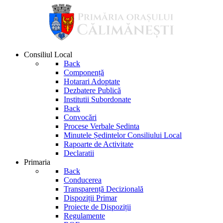
Consiliul Local
Back
Componență
Hotarari Adoptate
Dezbatere Publică
Institutii Subordonate
Back
Convocări
Procese Verbale Ședinta
Minutele Ședintelor Consiliului Local
Rapoarte de Activitate
Declaratii
Primaria
Back
Conducerea
Transparență Decizională
Dispoziții Primar
Proiecte de Dispoziții
Regulamente