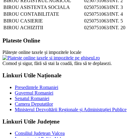
BIROU REGISTRUL AGRICOL
0250751063/INT. 2
BIROU ASISTENTA SOCIALA
0250751063/INT. 3
BIROU CONTABILITATE
0250751063/INT. 4
BIROU CASIERIE
0250751063/INT. 5
BIROU ACHIZITII
0250751063/INT. 20
Plateste Online
Plătește online taxele și impozitele locale
Comod și sigur, fără să stai la coadă, făra să te deplasezi.
Linkuri Utile Naționale
Presedintele Romaniei
Guvernul Romaniei
Senatul Romaniei
Camera Deputatilor
Ministerul Dezvoltării Regionale și Administrației Publice
Linkuri Utile Județene
Consiliul Judetean Valcea