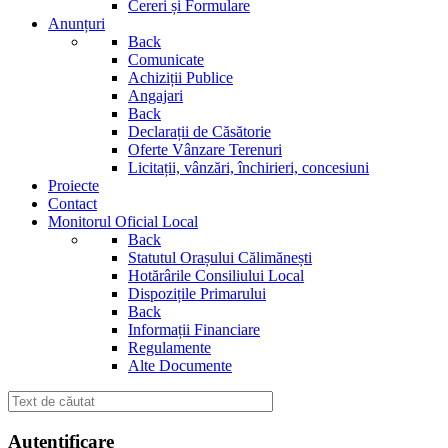
Cereri și Formulare
Anunțuri
Back
Comunicate
Achiziții Publice
Angajari
Back
Declarații de Căsătorie
Oferte Vânzare Terenuri
Licitații, vânzări, închirieri, concesiuni
Proiecte
Contact
Monitorul Oficial Local
Back
Statutul Orașului Călimănești
Hotărârile Consiliului Local
Dispozițile Primarului
Back
Informații Financiare
Regulamente
Alte Documente
Autentificare