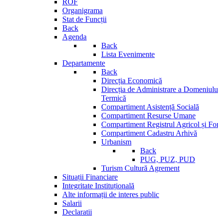
ROF
Organigrama
Stat de Funcții
Back
Agenda
Back
Lista Evenimente
Departamente
Back
Direcția Economică
Direcția de Administrare a Domeniului
Termică
Compartiment Asistență Socială
Compartiment Resurse Umane
Compartiment Registrul Agricol și Fo
Compartiment Cadastru Arhivă
Urbanism
Back
PUG, PUZ, PUD
Turism Cultură Agrement
Situații Financiare
Integritate Instituțională
Alte informații de interes public
Salarii
Declaratii