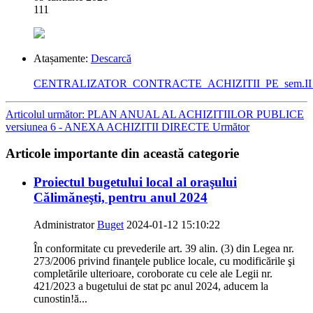
111
Atașamente:
Descarcă
CENTRALIZATOR_CONTRACTE_ACHIZITII_PE_sem.II
Articolul următor: PLAN ANUAL AL ACHIZITIILOR PUBLICE
versiunea 6 - ANEXA ACHIZITII DIRECTE
Următor
Articole importante din această categorie
Proiectul bugetului local al oraşului
Călimăneşti, pentru anul 2024
Administrator
Buget
2024-01-12 15:10:22
În conformitate cu prevederile art. 39 alin. (3) din Legea nr.
273/2006 privind finanţele publice locale, cu modificările şi
completările ulterioare, coroborate cu cele ale Legii nr.
421/2023 a bugetului de stat pc anul 2024, aducem la
cunostin!ă...