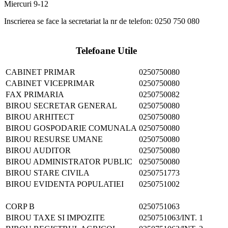
Miercuri 9-12
Inscrierea se face la secretariat la nr de telefon: 0250 750 080
Telefoane Utile
CABINET PRIMAR
0250750080
CABINET VICEPRIMAR
0250750080
FAX PRIMARIA
0250750082
BIROU SECRETAR GENERAL
0250750080
BIROU ARHITECT
0250750080
BIROU GOSPODARIE COMUNALA
0250750080
BIROU RESURSE UMANE
0250750080
BIROU AUDITOR
0250750080
BIROU ADMINISTRATOR PUBLIC
0250750080
BIROU STARE CIVILA
0250751773
BIROU EVIDENTA POPULATIEI
0250751002
CORP B
0250751063
BIROU TAXE SI IMPOZITE
0250751063/INT. 1