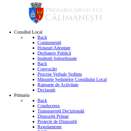
Consiliul Local
Back
Componență
Hotarari Adoptate
Dezbatere Publică
Institutii Subordonate
Back
Convocări
Procese Verbale Ședinta
Minutele Ședintelor Consiliului Local
Rapoarte de Activitate
Declaratii
Primaria
Back
Conducerea
Transparență Decizională
Dispoziții Primar
Proiecte de Dispoziții
Regulamente