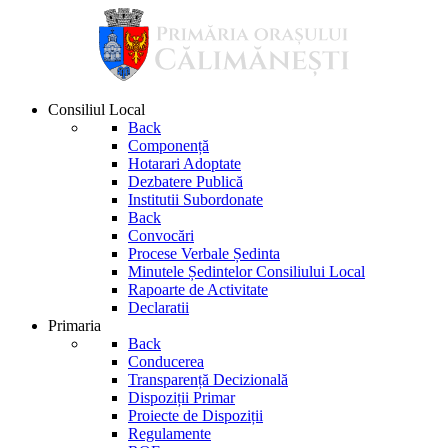
Consiliul Local
Back
Componență
Hotarari Adoptate
Dezbatere Publică
Institutii Subordonate
Back
Convocări
Procese Verbale Ședinta
Minutele Ședintelor Consiliului Local
Rapoarte de Activitate
Declaratii
Primaria
Back
Conducerea
Transparență Decizională
Dispoziții Primar
Proiecte de Dispoziții
Regulamente