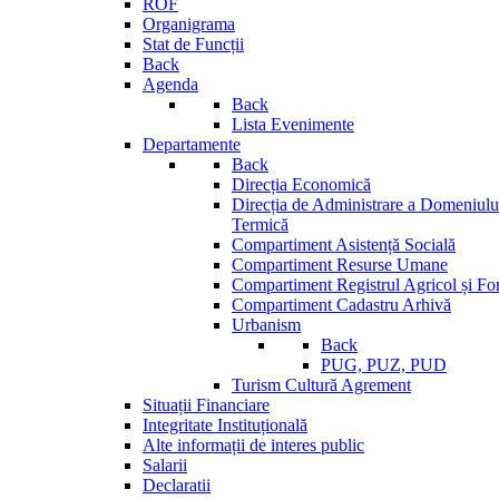
ROF
Organigrama
Stat de Funcții
Back
Agenda
Back
Lista Evenimente
Departamente
Back
Direcția Economică
Direcția de Administrare a Domeniului
Termică
Compartiment Asistență Socială
Compartiment Resurse Umane
Compartiment Registrul Agricol și Fo
Compartiment Cadastru Arhivă
Urbanism
Back
PUG, PUZ, PUD
Turism Cultură Agrement
Situații Financiare
Integritate Instituțională
Alte informații de interes public
Salarii
Declaratii