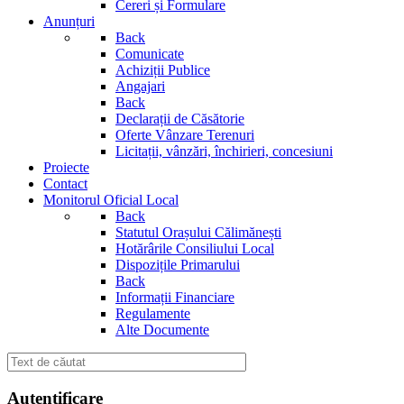
Cereri și Formulare
Anunțuri
Back
Comunicate
Achiziții Publice
Angajari
Back
Declarații de Căsătorie
Oferte Vânzare Terenuri
Licitații, vânzări, închirieri, concesiuni
Proiecte
Contact
Monitorul Oficial Local
Back
Statutul Orașului Călimănești
Hotărârile Consiliului Local
Dispozițile Primarului
Back
Informații Financiare
Regulamente
Alte Documente
Autentificare