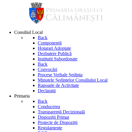
Consiliul Local
Back
Componență
Hotarari Adoptate
Dezbatere Publică
Institutii Subordonate
Back
Convocări
Procese Verbale Ședinta
Minutele Ședintelor Consiliului Local
Rapoarte de Activitate
Declaratii
Primaria
Back
Conducerea
Transparență Decizională
Dispoziții Primar
Proiecte de Dispoziții
Regulamente