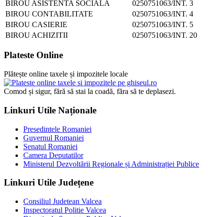
BIROU ASISTENTA SOCIALA
0250751063/INT. 3
BIROU CONTABILITATE
0250751063/INT. 4
BIROU CASIERIE
0250751063/INT. 5
BIROU ACHIZITII
0250751063/INT. 20
Plateste Online
Plătește online taxele și impozitele locale
Comod și sigur, fără să stai la coadă, făra să te deplasezi.
Linkuri Utile Naționale
Presedintele Romaniei
Guvernul Romaniei
Senatul Romaniei
Camera Deputatilor
Ministerul Dezvoltării Regionale și Administrației Publice
Linkuri Utile Județene
Consiliul Judetean Valcea
Inspectoratul Politie Valcea