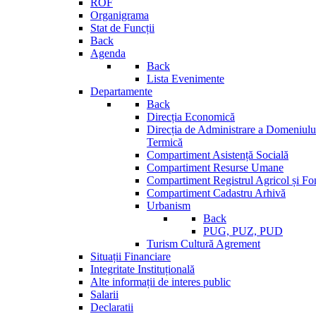
ROF
Organigrama
Stat de Funcții
Back
Agenda
Back
Lista Evenimente
Departamente
Back
Direcția Economică
Direcția de Administrare a Domeniului
Termică
Compartiment Asistență Socială
Compartiment Resurse Umane
Compartiment Registrul Agricol și Fo
Compartiment Cadastru Arhivă
Urbanism
Back
PUG, PUZ, PUD
Turism Cultură Agrement
Situații Financiare
Integritate Instituțională
Alte informații de interes public
Salarii
Declaratii