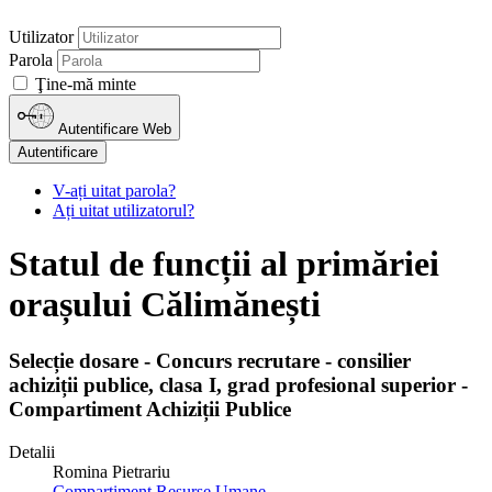
Utilizator
Parola
Ţine-mă minte
Autentificare Web
Autentificare
V-ați uitat parola?
Ați uitat utilizatorul?
Statul de funcții al primăriei
orașului Călimănești
Selecție dosare - Concurs recrutare - consilier
achiziții publice, clasa I, grad profesional superior -
Compartiment Achiziții Publice
Detalii
Romina Pietrariu
Compartiment Resurse Umane