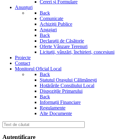
Cereri și Formulare
Anunțuri
Back
Comunicate
Achiziții Publice
Angajari
Back
Declarații de Căsătorie
Oferte Vânzare Terenuri
Licitații, vânzări, închirieri, concesiuni
Proiecte
Contact
Monitorul Oficial Local
Back
Statutul Orașului Călimănești
Hotărârile Consiliului Local
Dispozițile Primarului
Back
Informații Financiare
Regulamente
Alte Documente
Autentificare