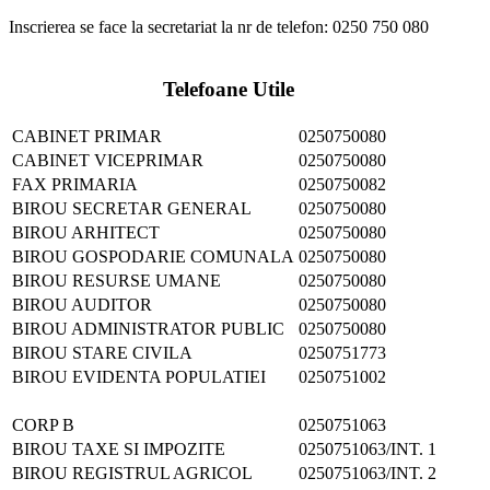
Inscrierea se face la secretariat la nr de telefon: 0250 750 080
Telefoane Utile
CABINET PRIMAR
0250750080
CABINET VICEPRIMAR
0250750080
FAX PRIMARIA
0250750082
BIROU SECRETAR GENERAL
0250750080
BIROU ARHITECT
0250750080
BIROU GOSPODARIE COMUNALA
0250750080
BIROU RESURSE UMANE
0250750080
BIROU AUDITOR
0250750080
BIROU ADMINISTRATOR PUBLIC
0250750080
BIROU STARE CIVILA
0250751773
BIROU EVIDENTA POPULATIEI
0250751002
CORP B
0250751063
BIROU TAXE SI IMPOZITE
0250751063/INT. 1
BIROU REGISTRUL AGRICOL
0250751063/INT. 2