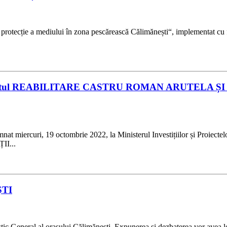
 de protecție a mediului în zona pescărească Călimănești“, implementat c
ru proiectul REABILITARE CASTRU ROMAN ARUTELA
emnat miercuri, 19 octombrie 2022, la Ministerul Investițiilor și Proie
I...
ŞTI
stic General al oraşului Călimănești. Expunerea şi dezbaterea vor avea lo