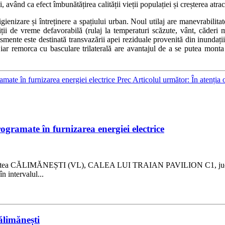
având ca efect îmbunătățirea calității vieții populației și creșterea atrac
igienizare și întreținere a spațiului urban. Noul utilaj are manevrabilitat
ii de vreme defavorabilă (rulaj la temperaturi scăzute, vânt, căderi ma
smente este destinată transvazării apei reziduale provenită din inundații
e, iar remorca cu basculare trilaterală are avantajul de a se putea mont
amate în furnizarea energiei electrice
Prec
Articolul următor: În atenția 
ogramate în furnizarea energiei electrice
 localitatea CĂLIMĂNEȘTI (VL), CALEA LUI TRAIAN PAVILION C1, jud
 intervalul...
ălimănești