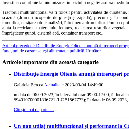
Investiția contribuie la minimizarea impactului negativ asupra mediului, 
Tractorul multifuncțional va fi folosit pentru activitatea de curățenie, 
scăzută (drumuri acoperite de gheață și zăpadă), precum și în condiț
ramurilor, curățarea de canalizări, întreținerea drumurilor. Pompa epui
ajuta la reciclarea materialului lemnos, reciclarea resturilor vegetal
împrăștietor gunoi, cisternă apă, container transport etc..
Articol precedent: Distribuţie Energie Oltenia anunţă întreruperi progr
funcţiuni de cazare sau/şi alimentaţie publică!
Următor
Articole importante din această categorie
Distribuţie Energie Oltenia anunţă întreruperi pr
Gabriela Bercea
Actualitate
2023-09-04 14:49:00
în data de 06.09.2023, în intervalul orar 09:00-17:00, în
594010700001836721 (LC 51567773); în data de 06.09.2023, în
Citește mai departe …
Un nou utilaj multifuncțional și performant la C