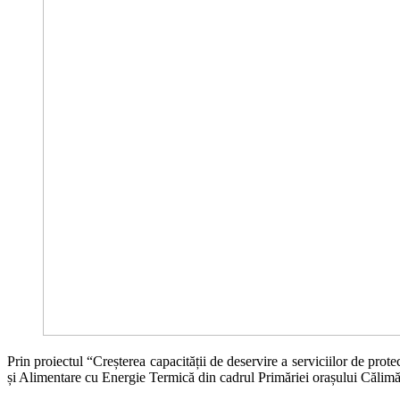
Prin proiectul “Creșterea capacității de deservire a serviciilor de pr
și Alimentare cu Energie Termică din cadrul Primăriei orașului Călimăneș