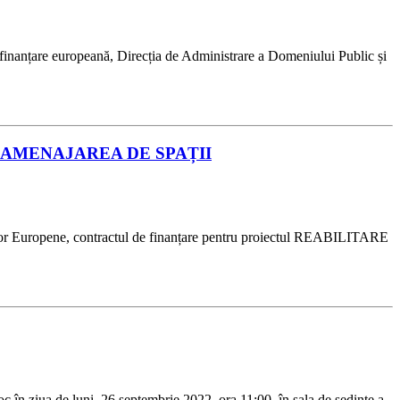
u finanțare europeană, Direcția de Administrare a Domeniului Public și
 ȘI AMENAJAREA DE SPAȚII
ctelor Europene, contractul de finanțare pentru proiectul REABILITARE
c în ziua de luni, 26 septembrie 2022, ora 11:00, în sala de şedinţe a