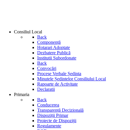
Consiliul Local
Back
Componență
Hotarari Adoptate
Dezbatere Publică
Institutii Subordonate
Back
Convocări
Procese Verbale Ședinta
Minutele Ședintelor Consiliului Local
Rapoarte de Activitate
Declaratii
Primaria
Back
Conducerea
Transparență Decizională
Dispoziții Primar
Proiecte de Dispoziții
Regulamente