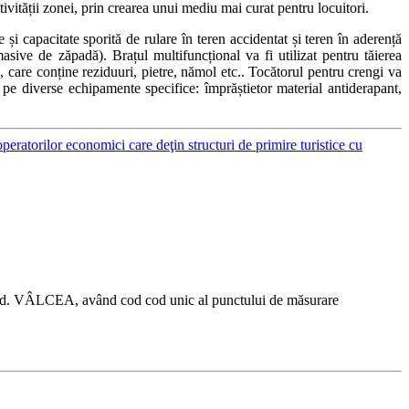
tivității zonei, prin crearea unui mediu mai curat pentru locuitori.
e și capacitate sporită de rulare în teren accidentat și teren în aderență
sive de zăpadă). Brațul multifuncțional va fi utilizat pentru tăierea
, care conține reziduuri, pietre, nămol etc.. Tocătorul pentru crengi va
a pe diverse echipamente specifice: împrăștietor material antiderapant,
operatorilor economici care deţin structuri de primire turistice cu
. VÂLCEA, având cod cod unic al punctului de măsurare