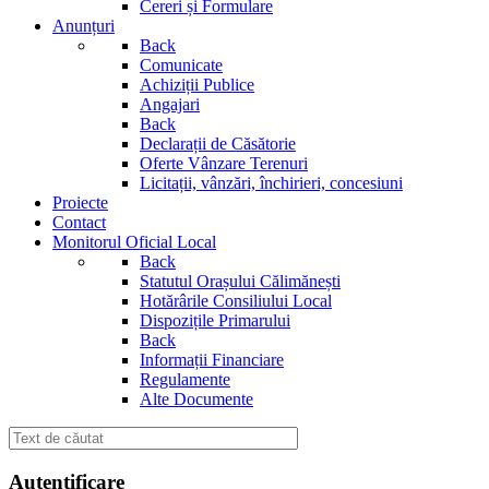
Cereri și Formulare
Anunțuri
Back
Comunicate
Achiziții Publice
Angajari
Back
Declarații de Căsătorie
Oferte Vânzare Terenuri
Licitații, vânzări, închirieri, concesiuni
Proiecte
Contact
Monitorul Oficial Local
Back
Statutul Orașului Călimănești
Hotărârile Consiliului Local
Dispozițile Primarului
Back
Informații Financiare
Regulamente
Alte Documente
Autentificare