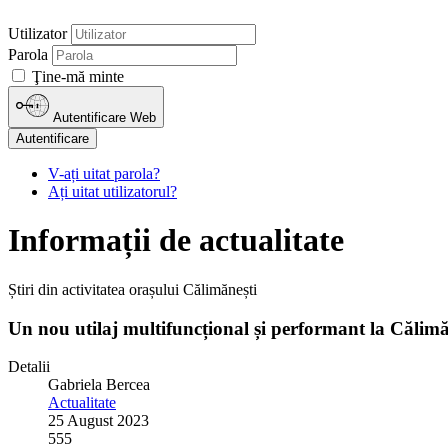
Utilizator
Parola
Ţine-mă minte
Autentificare Web
Autentificare
V-ați uitat parola?
Ați uitat utilizatorul?
Informații de actualitate
Știri din activitatea orașului Călimănești
Un nou utilaj multifuncțional și performant la Călimă
Detalii
Gabriela Bercea
Actualitate
25 August 2023
555