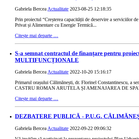
Gabriela Bercea
Actualitate
2023-08-25 12:18:35
Prin proiectul “Creșterea capacității de deservire a serviciilor
Privat și Alimentare cu Energie Termică...
Citește mai departe …
S-a semnat contractul de finanțare pent
MULTIFUNCȚIONALE
Gabriela Bercea
Actualitate
2022-10-20 15:16:17
Primarul orașului Călimănești, dr. Florinel Constantinescu, a s
CASTRU ROMAN ARUTELA ȘI AMENAJAREA DE SPAȚI
Citește mai departe …
DEZBATERE PUBLICĂ - P.U.G. CĂLIMĂNE
Gabriela Bercea
Actualitate
2022-09-22 09:06:32
Vă invităm să participaţi la prezentarea proiectului-Plan Urbani