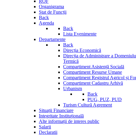
ROF
Organigrama
Stat de Funcții
Back
Agenda
Back
Lista Evenimente
Departamente
Back
Direcția Economică
Direcția de Administrare a Domeniului
Termică
Compartiment Asistență Socială
Compartiment Resurse Umane
Compartiment Registrul Agricol și Fo
Compartiment Cadastru Arhivă
Urbanism
Back
PUG, PUZ, PUD
Turism Cultură Agrement
Situații Financiare
Integritate Instituțională
Alte informații de interes public
Salarii
Declaratii