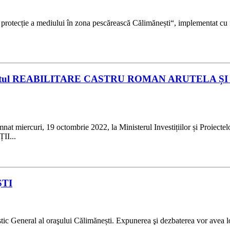
 de protecție a mediului în zona pescărească Călimănești“, implementat c
ru proiectul REABILITARE CASTRU ROMAN ARUTELA
emnat miercuri, 19 octombrie 2022, la Ministerul Investițiilor și Proie
I...
ŞTI
stic General al oraşului Călimănești. Expunerea şi dezbaterea vor avea lo