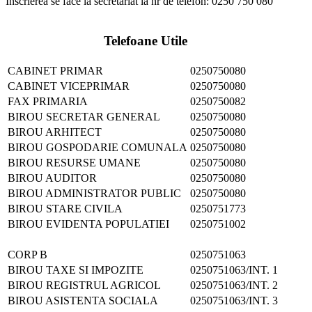
Inscrierea se face la secretariat la nr de telefon: 0250 750 080
Telefoane Utile
CABINET PRIMAR
0250750080
CABINET VICEPRIMAR
0250750080
FAX PRIMARIA
0250750082
BIROU SECRETAR GENERAL
0250750080
BIROU ARHITECT
0250750080
BIROU GOSPODARIE COMUNALA
0250750080
BIROU RESURSE UMANE
0250750080
BIROU AUDITOR
0250750080
BIROU ADMINISTRATOR PUBLIC
0250750080
BIROU STARE CIVILA
0250751773
BIROU EVIDENTA POPULATIEI
0250751002
CORP B
0250751063
BIROU TAXE SI IMPOZITE
0250751063/INT. 1
BIROU REGISTRUL AGRICOL
0250751063/INT. 2
BIROU ASISTENTA SOCIALA
0250751063/INT. 3