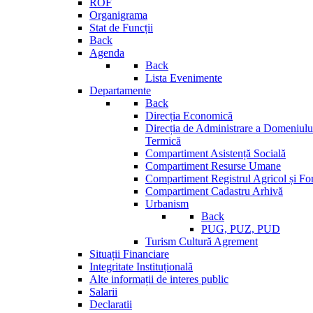
ROF
Organigrama
Stat de Funcții
Back
Agenda
Back
Lista Evenimente
Departamente
Back
Direcția Economică
Direcția de Administrare a Domeniului
Termică
Compartiment Asistență Socială
Compartiment Resurse Umane
Compartiment Registrul Agricol și Fo
Compartiment Cadastru Arhivă
Urbanism
Back
PUG, PUZ, PUD
Turism Cultură Agrement
Situații Financiare
Integritate Instituțională
Alte informații de interes public
Salarii
Declaratii