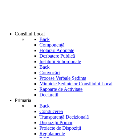
Consiliul Local
Back
Componență
Hotarari Adoptate
Dezbatere Publică
Institutii Subordonate
Back
Convocări
Procese Verbale Ședinta
Minutele Ședintelor Consiliului Local
Rapoarte de Activitate
Declaratii
Primaria
Back
Conducerea
Transparență Decizională
Dispoziții Primar
Proiecte de Dispoziții
Regulamente