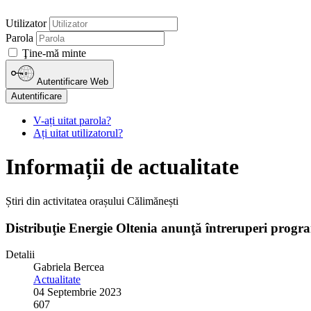
Utilizator
Parola
Ţine-mă minte
Autentificare Web
Autentificare
V-ați uitat parola?
Ați uitat utilizatorul?
Informații de actualitate
Știri din activitatea orașului Călimănești
Distribuţie Energie Oltenia anunţă întreruperi program
Detalii
Gabriela Bercea
Actualitate
04 Septembrie 2023
607