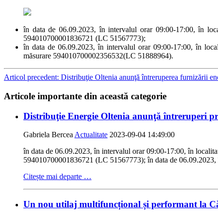
în data de 06.09.2023, în intervalul orar 09:00-17:00,
594010700001836721 (LC 51567773);
în data de 06.09.2023, în intervalul orar 09:00-17:00
măsurare 594010700002356532(LC 51888964).
Articol precedent: Distribuţie Oltenia anunţă întreruperea furnizării en
Articole importante din această categorie
Distribuţie Energie Oltenia anunţă întreruperi pr
Gabriela Bercea
Actualitate
2023-09-04 14:49:00
în data de 06.09.2023, în intervalul orar 09:00-17:00, în
594010700001836721 (LC 51567773); în data de 06.09.2023, în
Citește mai departe …
Un nou utilaj multifuncțional și performant la C