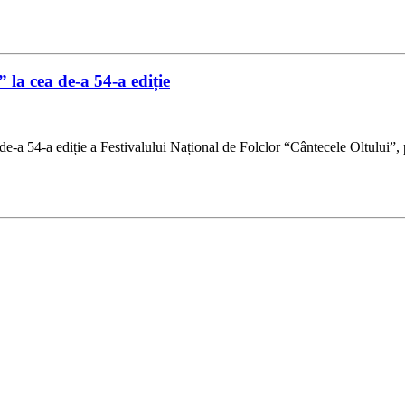
 la cea de-a 54-a ediție
-a 54-a ediție a Festivalului Național de Folclor “Cântecele Oltului”, pe