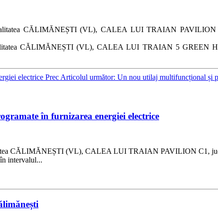
 în localitatea CĂLIMĂNEȘTI (VL), CALEA LUI TRAIAN PAVILION 
, în localitatea CĂLIMĂNEȘTI (VL), CALEA LUI TRAIAN 5 GREEN 
ergiei electrice
Prec
Articolul următor: Un nou utilaj multifuncțional și
ogramate în furnizarea energiei electrice
 localitatea CĂLIMĂNEȘTI (VL), CALEA LUI TRAIAN PAVILION C1, jud
 intervalul...
ălimănești