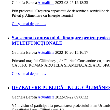
Gabriela Bercea
Actualitate
2023-08-25 12:18:35
Prin proiectul “Creșterea capacității de deservire a serviciilor
Privat și Alimentare cu Energie Termică...
Citește mai departe …
S-a semnat contractul de finanțare pent
MULTIFUNCȚIONALE
Gabriela Bercea
Actualitate
2022-10-20 15:16:17
Primarul orașului Călimănești, dr. Florinel Constantinescu, a s
CASTRU ROMAN ARUTELA ȘI AMENAJAREA DE SPAȚI
Citește mai departe …
DEZBATERE PUBLICĂ - P.U.G. CĂLIMĂNE
Gabriela Bercea
Actualitate
2022-09-22 09:06:32
Vă invităm să participaţi la prezentarea proiectului-Plan Urbani
Consiliului Local Călimănești. Vă...