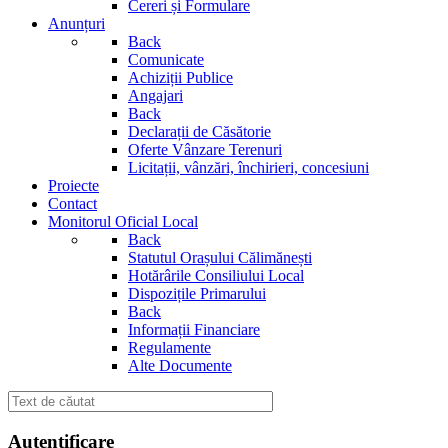
Cereri și Formulare
Anunțuri
Back
Comunicate
Achiziții Publice
Angajari
Back
Declarații de Căsătorie
Oferte Vânzare Terenuri
Licitații, vânzări, închirieri, concesiuni
Proiecte
Contact
Monitorul Oficial Local
Back
Statutul Orașului Călimănești
Hotărârile Consiliului Local
Dispozițile Primarului
Back
Informații Financiare
Regulamente
Alte Documente
Autentificare