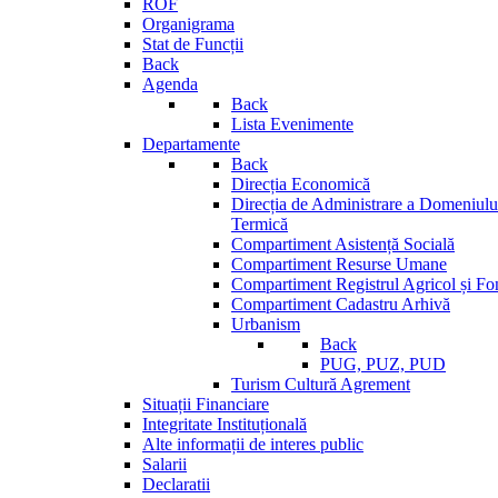
ROF
Organigrama
Stat de Funcții
Back
Agenda
Back
Lista Evenimente
Departamente
Back
Direcția Economică
Direcția de Administrare a Domeniului
Termică
Compartiment Asistență Socială
Compartiment Resurse Umane
Compartiment Registrul Agricol și Fo
Compartiment Cadastru Arhivă
Urbanism
Back
PUG, PUZ, PUD
Turism Cultură Agrement
Situații Financiare
Integritate Instituțională
Alte informații de interes public
Salarii
Declaratii