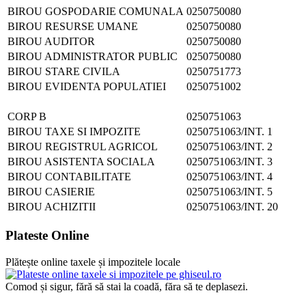
BIROU GOSPODARIE COMUNALA
0250750080
BIROU RESURSE UMANE
0250750080
BIROU AUDITOR
0250750080
BIROU ADMINISTRATOR PUBLIC
0250750080
BIROU STARE CIVILA
0250751773
BIROU EVIDENTA POPULATIEI
0250751002
CORP B
0250751063
BIROU TAXE SI IMPOZITE
0250751063/INT. 1
BIROU REGISTRUL AGRICOL
0250751063/INT. 2
BIROU ASISTENTA SOCIALA
0250751063/INT. 3
BIROU CONTABILITATE
0250751063/INT. 4
BIROU CASIERIE
0250751063/INT. 5
BIROU ACHIZITII
0250751063/INT. 20
Plateste Online
Plătește online taxele și impozitele locale
Comod și sigur, fără să stai la coadă, făra să te deplasezi.