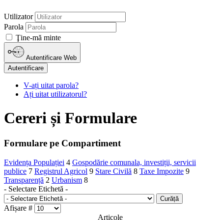
Utilizator
Parola
Ţine-mă minte
Autentificare Web
Autentificare
V-ați uitat parola?
Ați uitat utilizatorul?
Cereri și Formulare
Formulare pe Compartiment
Evidența Populației
4
Gospodărie comunala, investiții, servicii
publice
7
Registrul Agricol
9
Stare Civilă
8
Taxe Impozite
9
Transparență
2
Urbanism
8
- Selectare Etichetă -
Curăță
Afișare #
Articole