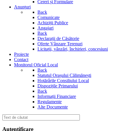
Cereri și Formulare
Anunțuri
Back
Comunicate
Achiziții Publice
Angajari
Back
Declarații de Căsătorie
Oferte Vânzare Terenuri
Licitații, vânzări, închirieri, concesiuni
Proiecte
Contact
Monitorul Oficial Local
Back
Statutul Orașului Călimănești
Hotărârile Consiliului Local
Dispozițile Primarului
Back
Informații Financiare
Regulamente
Alte Documente
Autentificare