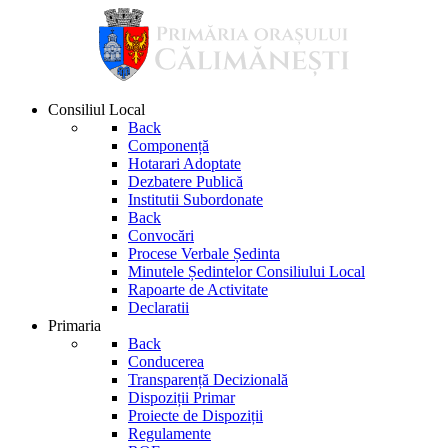
Consiliul Local
Back
Componență
Hotarari Adoptate
Dezbatere Publică
Institutii Subordonate
Back
Convocări
Procese Verbale Ședinta
Minutele Ședintelor Consiliului Local
Rapoarte de Activitate
Declaratii
Primaria
Back
Conducerea
Transparență Decizională
Dispoziții Primar
Proiecte de Dispoziții
Regulamente